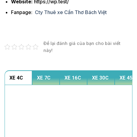
Website:
https://wp.test/
Fanpage:
Cty Thuê xe Cần Thơ Bách Việt
Để lại đánh giá của bạn cho bài viết
này!
XE 4C
XE 7C
XE 16C
XE 30C
XE 45C