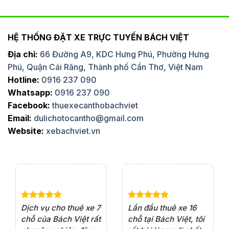
HỆ THỐNG ĐẶT XE TRỰC TUYẾN BÁCH VIỆT
Địa chỉ:
66 Đường A9, KDC Hưng Phú, Phường Hưng
Phú, Quận Cái Răng, Thành phố Cần Thơ, Việt Nam
Hotline:
0916 237 090
Whatsapp:
0916 237 090
Facebook:
thuexecanthobachviet
Email:
dulichotocantho@gmail.com
Website:
xebachviet.vn
e 4
Dịch vụ cho thuê xe 7
Lần đầu thuê xe 16
Xe
rất
chỗ của Bách Việt rất
chỗ tại Bách Việt, tôi
tà