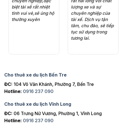
ện
chuyên nghiệp,đặc
rất hài lòng với chất
rấ
iểu
biệt tài xế rất nhiệt
lượng xe và sự
th
ôn
tình vui vẻ,sẽ ủng hộ
chuyên nghiệp của
đá
thường xuyên
tài xế. Dịch vụ tận
th
ng
tâm, chu đáo, sẽ tiếp
ch
tục sử dụng trong
ho
tương lai.
Cho thuê xe du lịch Bến Tre
ĐC:
104 Võ Văn Khánh, Phường 7, Bến Tre
Hotline:
0916 237 090
Cho thuê xe du lịch Vĩnh Long
ĐC:
06 Trưng Nữ Vương, Phường 1, Vĩnh Long
Hotline:
0916 237 090