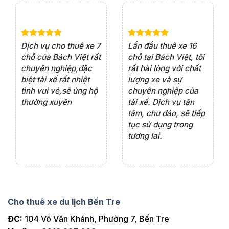
e 4
Dịch vụ cho thuê xe 7
Lần đầu thuê xe 16
Xe
rất
chỗ của Bách Việt rất
chỗ tại Bách Việt, tôi
tà
ện
chuyên nghiệp,đặc
rất hài lòng với chất
rấ
iểu
biệt tài xế rất nhiệt
lượng xe và sự
th
ôn
tình vui vẻ,sẽ ủng hộ
chuyên nghiệp của
đá
thường xuyên
tài xế. Dịch vụ tận
th
ng
tâm, chu đáo, sẽ tiếp
ch
tục sử dụng trong
ho
tương lai.
Cho thuê xe du lịch Bến Tre
ĐC:
104 Võ Văn Khánh, Phường 7, Bến Tre