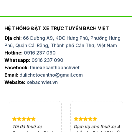
HỆ THỐNG ĐẶT XE TRỰC TUYẾN BÁCH VIỆT
Địa chỉ:
66 Đường A9, KDC Hưng Phú, Phường Hưng
Phú, Quận Cái Răng, Thành phố Cần Thơ, Việt Nam
Hotline:
0916 237 090
Whatsapp:
0916 237 090
Facebook:
thuexecanthobachviet
Email:
dulichotocantho@gmail.com
Website:
xebachviet.vn
e 4
Dịch vụ cho thuê xe 7
Lần đầu thuê xe 16
Xe