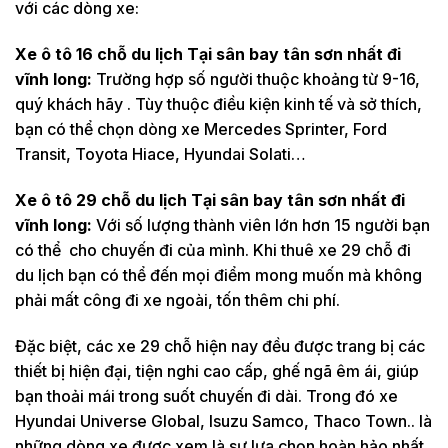
với các dòng xe:
Xe ô tô 16 chỗ du lịch Tại sân bay tân sơn nhất đi
vĩnh long:
Trường hợp số người thuộc khoảng từ 9-16,
quý khách hãy . Tùy thuộc điều kiện kinh tế và sở thích,
bạn có thể chọn dòng xe Mercedes Sprinter, Ford
Transit, Toyota Hiace, Hyundai Solati…
Xe ô tô 29 chỗ du lịch Tại sân bay tân sơn nhất đi
vĩnh long:
Với số lượng thành viên lớn hơn 15 người bạn
có thể cho chuyến đi của mình. Khi thuê xe 29 chỗ đi
du lịch bạn có thể đến mọi điểm mong muốn mà không
phải mất công đi xe ngoài, tốn thêm chi phí.
Đặc biệt, các xe 29 chỗ hiện nay đều được trang bị các
thiết bị hiện đại, tiện nghi cao cấp, ghế ngã êm ái, giúp
bạn thoải mái trong suốt chuyến đi dài. Trong đó xe
Hyundai Universe Global, Isuzu Samco, Thaco Town.. là
những dòng xe được xem là sự lựa chọn hoàn hảo nhất.