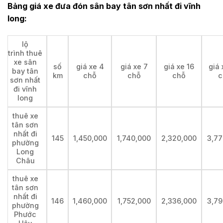
Bảng giá xe đưa đón sân bay tân sơn nhất đi vĩnh
long:
lộ
trình thuê
xe sân
số
giá xe 4
giá xe 7
giá xe 16
giá 
bay tân
km
chỗ
chỗ
chỗ
c
sơn nhất
đi vĩnh
long
thuê xe
tân sơn
nhất đi
145
1,450,000
1,740,000
2,320,000
3,77
phường
Long
Châu
thuê xe
tân sơn
nhất đi
146
1,460,000
1,752,000
2,336,000
3,79
phường
Phước