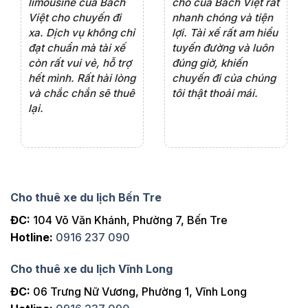
rất
chỗ của Bách Việt rất
chỗ tại Bách Việt, tôi
tà
ện
chuyên nghiệp,đặc
rất hài lòng với chất
rấ
iểu
biệt tài xế rất nhiệt
lượng xe và sự
th
ôn
tình vui vẻ,sẽ ủng hộ
chuyên nghiệp của
đá
thường xuyên
tài xế. Dịch vụ tận
th
ng
tâm, chu đáo, sẽ tiếp
ch
tục sử dụng trong
ho
tương lai.
Cho thuê xe du lịch Bến Tre
ĐC:
104 Võ Văn Khánh, Phường 7, Bến Tre
Hotline:
0916 237 090
Cho thuê xe du lịch Vĩnh Long
ĐC:
06 Trưng Nữ Vương, Phường 1, Vĩnh Long