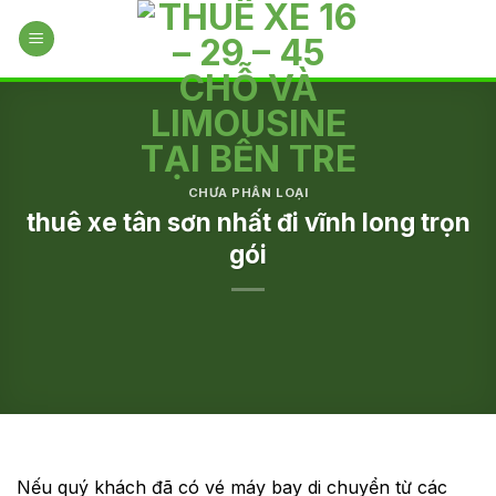
Skip
to
content
CHƯA PHÂN LOẠI
thuê xe tân sơn nhất đi vĩnh long trọn
gói
Nếu quý khách đã có vé máy bay di chuyển từ các