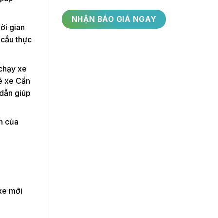
ời gian
 cầu thực
 chạy xe
uê xe Cần
 dẫn giúp
n của
xe mới