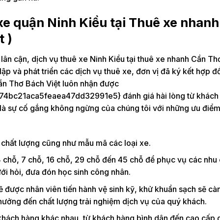
 xe quận Ninh Kiều tại Thuê xe nhan
 )
lân cận, dịch vụ thuê xe Ninh Kiều tại thuê xe nhanh Cần Th
lập và phát triển các dịch vụ thuê xe, đơn vị đã ký kết hợp đ
ần Thơ Bách Việt luôn nhận được
c21aca5feaea47dd32991e5} đánh giá hài lòng từ khách 
h là sự cố gắng không ngừng của chúng tôi với những ưu điểm
 chất lượng cũng như mẫu mã các loại xe.
4 chỗ, 7 chỗ, 16 chỗ, 29 chỗ đến 45 chỗ để phục vụ các nhu
ới hỏi, đưa đón học sinh công nhân.
sẽ được nhân viên tiến hành vệ sinh kỹ, khử khuẩn sạch sẽ c
hưởng đến chất lượng trải nghiệm dịch vụ của quý khách.
 khách hàng khác nhau, từ khách hàng bình dân đến cao cấp 