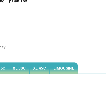
ăng, Tp.Cần Thơ
này!
16C
XE 30C
XE 45C
LIMOUSINE