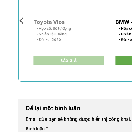
Toyota Vios
BMW 
• Hộp số: Số tự động
• Hộp s
• Nhiên liệu: Xăng
• Nhiên
• Đời xe: 2020
• Đời x
BÁO GIÁ
Để lại một bình luận
Email của bạn sẽ không được hiển thị công khai.
Bình luận
*