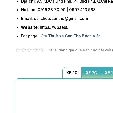
Địa chỉ:
A9 KDC Hưng Phú, P.Hưng Phú, Q.Cái R
Hotline:
0916.23.70.90 | 0907.413.588
Email:
dulichotocantho@gmail.com
Website:
https://wp.test/
Fanpage:
Cty Thuê xe Cần Thơ Bách Việt
Để lại đánh giá của bạn cho bài viết 
XE 4C
XE 7C
XE 