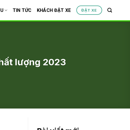
ỆU
TIN TỨC
KHÁCH ĐẶT XE
ĐẶT XE
chất lượng 2023