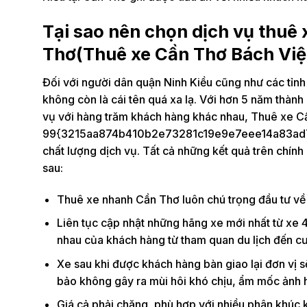
Tại sao nên chọn dịch vụ thuê
Thơ(Thuê xe Cần Thơ Bách Việt
Đối với người dân quận Ninh Kiều cũng như các tỉnh 
không còn là cái tên quá xa lạ. Với hơn 5 năm thành 
vụ với hàng trăm khách hàng khác nhau, Thuê xe C
99{3215aa874b410b2e73281c19e9e7eee14a83ad74b
chất lượng dịch vụ. Tất cả những kết quả trên chín
sau:
Thuê xe nhanh Cần Thơ luôn chú trọng đầu tư về
Liên tục cập nhật những hãng xe mới nhất từ xe 
nhau của khách hàng từ tham quan du lịch đến cư
Xe sau khi được khách hàng bàn giao lại đơn vị 
bảo không gây ra mùi hôi khó chịu, ẩm mốc ảnh 
Giá cả phải chăng, phù hợp với nhiều phân khúc