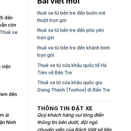
Bài viết mới
thuê xe từ bến tre đến buôn mê
ời dân
thuột trọn gói
 vẫn còn
thuê xe từ bến tre đến phú yên
Thuê xe
trọn gói
thuê xe từ bến tre đến khánh bình
trọn gói
Thuê xe từ cửa khẩu quốc tế Hà
 việc
Tiên về Bến Tre
Thuê xe từ cửa khẩu quốc gia
Giang Thành (Tonhon) đi Bến Tre
 đem đến
THÔNG TIN ĐẶT XE
Quý khách hàng vui lòng điền
êm ái
thông tin bên dưới, đội ngũ
uận Ninh
chuyên viên của Bách Việt sẽ liên