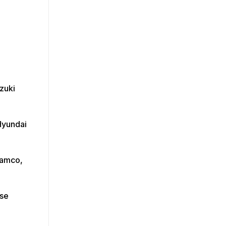
zuki
Hyundai
Samco,
rse