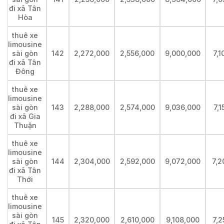
đi xã Tân
Hòa
thuê xe
limousine
sài gòn
142
2,272,000
2,556,000
9,000,000
7,1
đi xã Tân
Đông
thuê xe
limousine
sài gòn
143
2,288,000
2,574,000
9,036,000
7,1
đi xã Gia
Thuận
thuê xe
limousine
sài gòn
144
2,304,000
2,592,000
9,072,000
7,2
đi xã Tân
Thới
thuê xe
limousine
sài gòn
145
2,320,000
2,610,000
9,108,000
7,2