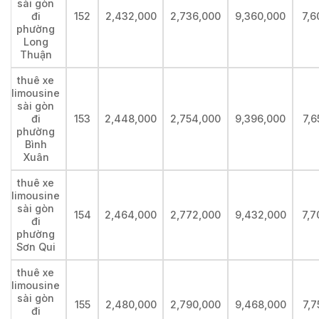
sài gòn
đi
152
2,432,000
2,736,000
9,360,000
7,6
phường
Long
Thuận
thuê xe
limousine
sài gòn
đi
153
2,448,000
2,754,000
9,396,000
7,6
phường
Bình
Xuân
thuê xe
limousine
sài gòn
154
2,464,000
2,772,000
9,432,000
7,7
đi
phường
Sơn Qui
thuê xe
limousine
sài gòn
155
2,480,000
2,790,000
9,468,000
7,7
đi