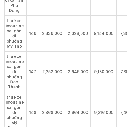
đi xã Tân
Phú
Đông
thuê xe
limousine
sài gòn
146
2,336,000
2,628,000
9,144,000
7,3
đi
phường
Mỹ Tho
thuê xe
limousine
sài gòn
đi
147
2,352,000
2,646,000
9,180,000
7,3
phường
Đạo
Thạnh
thuê xe
limousine
sài gòn
đi
148
2,368,000
2,664,000
9,216,000
7,4
phường
Mỹ