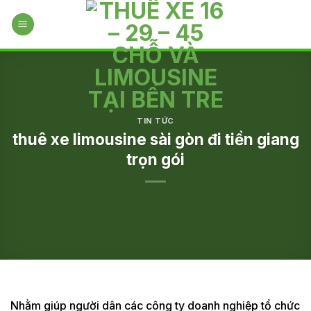
Skip
to
content
TIN TỨC
thuê xe limousine sài gòn đi tiền giang
trọn gói
Nhằm giúp người dân các công ty doanh nghiệp tổ chức