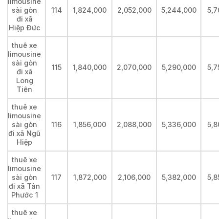
limousine
sài gòn
114
1,824,000
2,052,000
5,244,000
5,7
đi xã
Hiệp Đức
thuê xe
limousine
sài gòn
115
1,840,000
2,070,000
5,290,000
5,7
đi xã
Long
Tiên
thuê xe
limousine
sài gòn
116
1,856,000
2,088,000
5,336,000
5,8
đi xã Ngũ
Hiệp
thuê xe
limousine
sài gòn
117
1,872,000
2,106,000
5,382,000
5,8
đi xã Tân
Phước 1
thuê xe