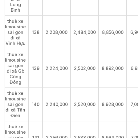
Long
Bình
thuê xe
limousine
sài gòn
138
2,208,000
2,484,000
8,856,000
6,9
đi xã
Vĩnh Hựu
thuê xe
limousine
sài gòn
139
2,224,000
2,502,000
8,892,000
6,9
đi xã Gò
Công
Đông
thuê xe
limousine
sài gòn
140
2,240,000
2,520,000
8,928,000
7,0
đi xã Tân
Điền
thuê xe
limousine
sài gòn
141
2,256,000
2,538,000
8,964,000
7,0