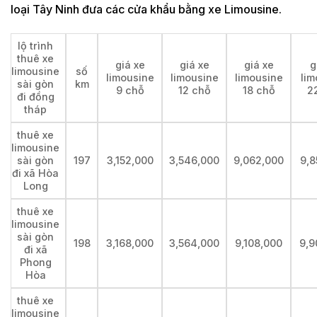
loại Tây Ninh đưa các cửa khẩu bằng xe Limousine.
lộ trình
thuê xe
giá xe
giá xe
giá xe
g
limousine
số
limousine
limousine
limousine
lim
sài gòn
km
9 chỗ
12 chỗ
18 chỗ
2
đi đồng
tháp
thuê xe
limousine
sài gòn
197
3,152,000
3,546,000
9,062,000
9,8
đi xã Hòa
Long
thuê xe
limousine
sài gòn
198
3,168,000
3,564,000
9,108,000
9,9
đi xã
Phong
Hòa
thuê xe
limousine