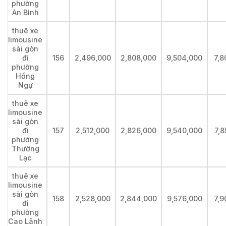
phường
An Bình
thuê xe
limousine
sài gòn
đi
156
2,496,000
2,808,000
9,504,000
7,8
phường
Hồng
Ngự
thuê xe
limousine
sài gòn
đi
157
2,512,000
2,826,000
9,540,000
7,8
phường
Thường
Lạc
thuê xe
limousine
sài gòn
158
2,528,000
2,844,000
9,576,000
7,9
đi
phường
Cao Lãnh