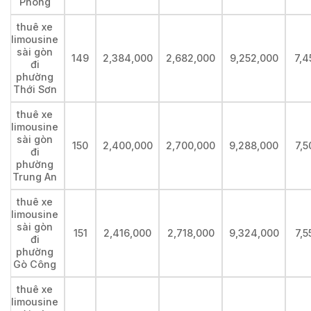
Phong
thuê xe
limousine
sài gòn
149
2,384,000
2,682,000
9,252,000
7,4
đi
phường
Thới Sơn
thuê xe
limousine
sài gòn
150
2,400,000
2,700,000
9,288,000
7,5
đi
phường
Trung An
thuê xe
limousine
sài gòn
151
2,416,000
2,718,000
9,324,000
7,5
đi
phường
Gò Công
thuê xe
limousine