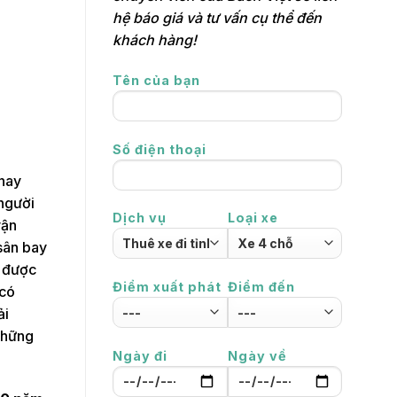
hệ báo giá và tư vấn cụ thể đến
khách hàng!
Tên của bạn
Số điện thoại
 nay
 người
Dịch vụ
Loại xe
vận
 sân bay
i được
Điểm xuất phát
Điểm đến
 có
ải
những
Ngày đi
Ngày về