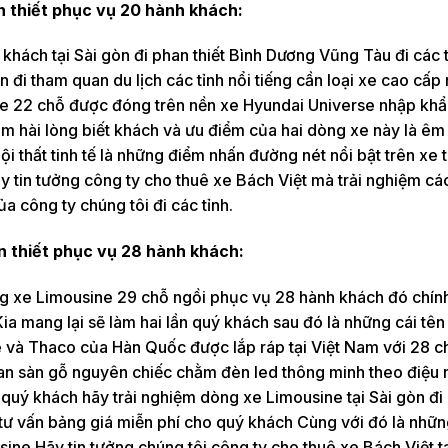
n thiết phục vụ 20 hành khách:
hách tại Sài gòn đi phan thiết Bình Dương Vũng Tàu đi các 
 đi tham quan du lịch các tỉnh nổi tiếng cần loại xe cao cấp
usine 22 chỗ được đóng trên nền xe Hyundai Universe nhập kh
 hài lòng biết khách và ưu điểm của hai dòng xe này là êm 
nội thất tinh tế là những điểm nhấn đường nét nổi bật trên xe 
Hãy tin tưởng công ty cho thuê xe Bách Việt mà trải nghiệm c
a công ty chúng tôi đi các tỉnh.
n thiết phục vụ 28 hành khách:
òng xe Limousine 29 chỗ ngồi phục vụ 28 hành khách đó chín
Kia mang lại sẽ làm hai lần quý khách sau đó là những cái tê
 và Thaco của Hàn Quốc được lắp ráp tại Việt Nam với 28 c
ban sàn gỗ nguyên chiếc chằm đèn led thông minh theo điệu 
 quý khách hãy trải nghiệm dòng xe Limousine tại Sài gòn đi
à tư vấn bảng giá miễn phí cho quý khách Cùng với đó là nhữ
sine Hãy tin tưởng chúng tôi công ty cho thuê xe Bách Việt tạ