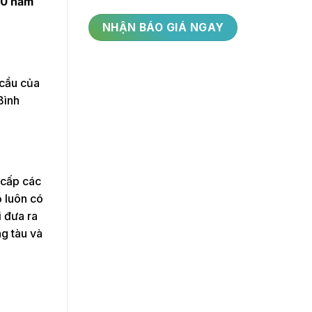
10 năm
 cầu của
Bình
 cấp các
 luôn có
i đưa ra
ng tàu và