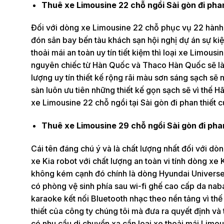
Thuê xe Limousine 22 chỗ ngồi Sài gòn đi pha
Đối với dòng xe Limousine 22 chỗ phục vụ 22 hành k
đón sân bay bến tàu khách sạn hội nghị dự án sự kiện
thoải mái an toàn uy tín tiết kiệm thì loại xe Limo
nguyên chiếc từ Hàn Quốc và Thaco Hàn Quốc sẽ làm
lượng uy tín thiết kế rộng rãi màu sơn sáng sạch sẽ 
sàn luôn ưu tiên những thiết kế gọn sạch sẽ vì thế 
xe Limousine 22 chỗ ngồi tại Sài gòn đi phan thiết củ
Thuê xe Limousine 29 chỗ ngồi Sài gòn đi pha
Cái tên đáng chú ý và là chất lượng nhất đối với d
xe Kia robot với chất lượng an toàn vi tính dòng xe 
không kém cạnh đó chính là dòng Hyundai Universe
có phòng vệ sinh phía sau wi-fi ghế cao cấp da na
karaoke kết nối Bluetooth nhạc theo nền tảng vì thế
thiết của công ty chúng tôi mà đưa ra quyết định v
có nhu cầu di chuyển xa cần loại xe thoải mái Limou