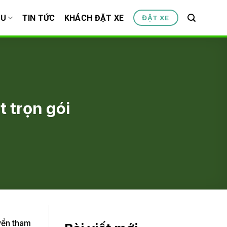
ỆU
TIN TỨC
KHÁCH ĐẶT XE
ĐẶT XE
t trọn gói
uyển tham