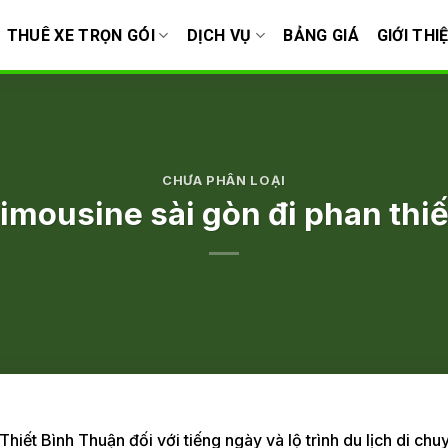
THUÊ XE TRỌN GÓI
DỊCH VỤ
BẢNG GIÁ
GIỚI THI
CHƯA PHÂN LOẠI
imousine sài gòn đi phan thiế
iết Bình Thuận đối với tiếng ngày và lộ trình du lịch di ch