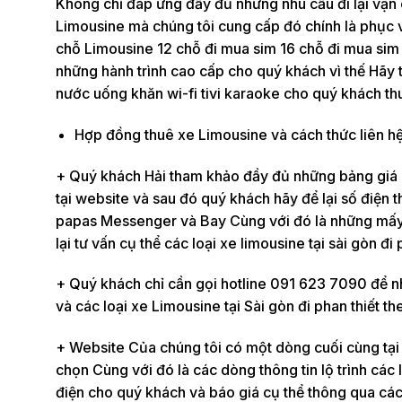
Không chỉ đáp ứng đầy đủ những nhu cầu đi lại vận
Limousine mà chúng tôi cung cấp đó chính là phục 
chỗ Limousine 12 chỗ đi mua sim 16 chỗ đi mua sim
những hành trình cao cấp cho quý khách vì thế Hãy 
nước uống khăn wi-fi tivi karaoke cho quý khách thu
Hợp đồng thuê xe Limousine và cách thức liên hệ 
+ Quý khách Hải tham khảo đầy đủ những bảng giá chi
tại website và sau đó quý khách hãy để lại số điện 
papas Messenger và Bay Cùng với đó là những mấy 
lại tư vấn cụ thể các loại xe limousine tại sài gòn đ
+ Quý khách chỉ cần gọi hotline 091 623 7090 để nhâ
và các loại xe Limousine tại Sài gòn đi phan thiết t
+ Website Của chúng tôi có một dòng cuối cùng tại
chọn Cùng với đó là các dòng thông tin lộ trình các l
điện cho quý khách và báo giá cụ thể thông qua cá