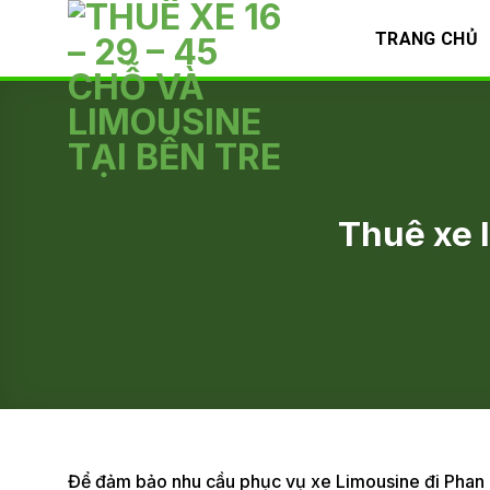
Skip
TRANG CHỦ
to
content
Thuê xe l
Để đảm bảo nhu cầu phục vụ xe Limousine đi Phan Th