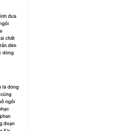
tỉnh đưa
 ngồi
ẩu
ái chất
trần đèn
ác dòng
h là dòng
n cũng
hỗ ngồi
nhạc
 phan
ng đoạn
i Sài