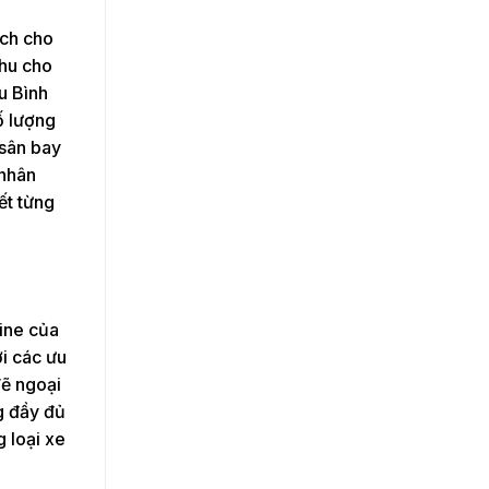
ách cho
thu cho
u Bình
ố lượng
 sân bay
 nhân
iết từng
ine của
i các ưu
đẽ ngoại
ng đầy đủ
g loại xe