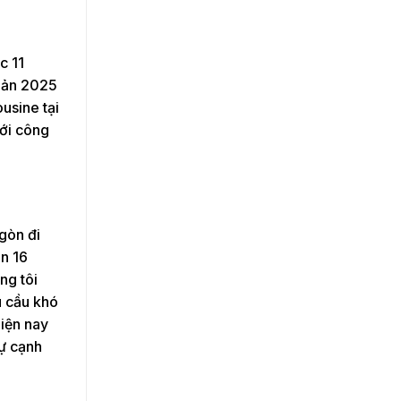
c 11
 bản 2025
usine tại
với công
gòn đi
àn 16
ng tôi
u cầu khó
hiện nay
sự cạnh