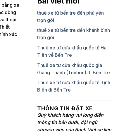
Bài viết mới
n bằng xe
các dòng
thuê xe từ bến tre đến phú yên
và thoải
trọn gói
Thiết
thuê xe từ bến tre đến khánh bình
hính xác
trọn gói
Thuê xe từ cửa khẩu quốc tế Hà
Tiên về Bến Tre
Thuê xe từ cửa khẩu quốc gia
Giang Thành (Tonhon) đi Bến Tre
Thuê xe từ cửa khẩu quốc tế Tịnh
Biên đi Bến Tre
THÔNG TIN ĐẶT XE
Quý khách hàng vui lòng điền
thông tin bên dưới, đội ngũ
chuyên viên của Bách Việt sẽ liên