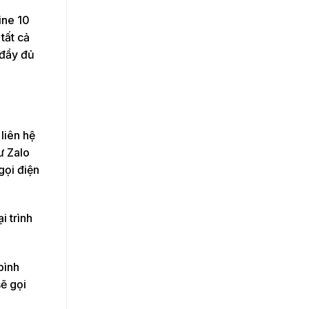
ine 10
tất cả
 đầy đủ
liên hệ
ư Zalo
gọi điện
i trình
bình
sẽ gọi