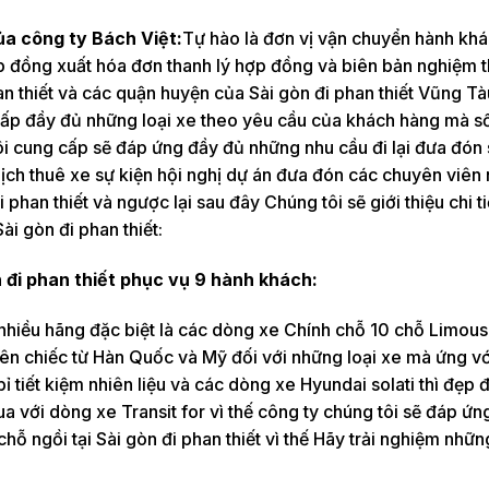
của công ty Bách Việt:
Tự hào là đơn vị vận chuyển hành kh
p đồng xuất hóa đơn thanh lý hợp đồng và biên bản nghiệm 
han thiết và các quận huyện của Sài gòn đi phan thiết Vũng Tà
 cấp đầy đủ những loại xe theo yêu cầu của khách hàng mà s
ôi cung cấp sẽ đáp ứng đầy đủ những nhu cầu đi lại đưa đón
ịch thuê xe sự kiện hội nghị dự án đưa đón các chuyên viên
i phan thiết và ngược lại sau đây Chúng tôi sẽ giới thiệu chi t
ài gòn đi phan thiết:
 đi phan thiết phục vụ 9 hành khách:
 nhiều hãng đặc biệt là các dòng xe Chính chỗ 10 chỗ Limous
ên chiếc từ Hàn Quốc và Mỹ đối với những loại xe mà ứng vớ
 tiết kiệm nhiên liệu và các dòng xe Hyundai solati thì đẹp 
ua với dòng xe Transit for vì thế công ty chúng tôi sẽ đáp ứ
ỗ ngồi tại Sài gòn đi phan thiết vì thế Hãy trải nghiệm nhữn