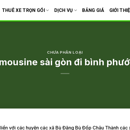
THUÊ XE TRỌN GÓI
DỊCH VỤ
BẢNG GIÁ
GIỚI THI
CHƯA PHÂN LOẠI
imousine sài gòn đi bình phướ
n liền với các huyện các xã Bù Đăng Bù Đốp Châu Thành các 