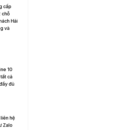
ng cấp
2 chỗ
khách Hải
ng và
ine 10
tất cả
 đầy đủ
liên hệ
ư Zalo