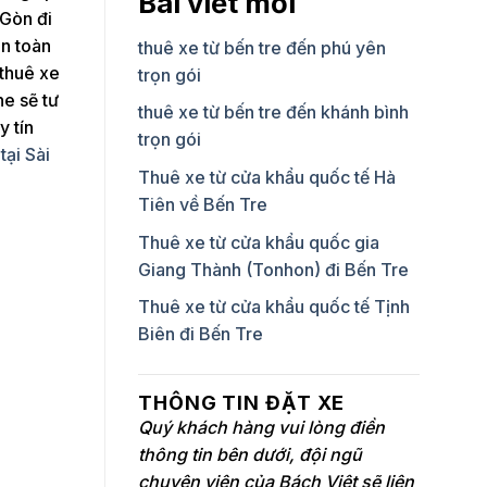
Bài viết mới
 Gòn đi
an toàn
thuê xe từ bến tre đến phú yên
 thuê xe
trọn gói
ne sẽ tư
thuê xe từ bến tre đến khánh bình
y tín
trọn gói
tại Sài
Thuê xe từ cửa khẩu quốc tế Hà
Tiên về Bến Tre
Thuê xe từ cửa khẩu quốc gia
Giang Thành (Tonhon) đi Bến Tre
Thuê xe từ cửa khẩu quốc tế Tịnh
Biên đi Bến Tre
THÔNG TIN ĐẶT XE
Quý khách hàng vui lòng điền
thông tin bên dưới, đội ngũ
chuyên viên của Bách Việt sẽ liên