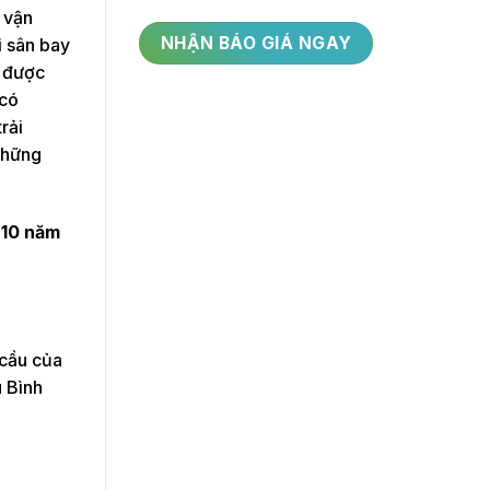
u vận
i sân bay
i được
 có
rải
những
 10 năm
 cầu của
u Bình