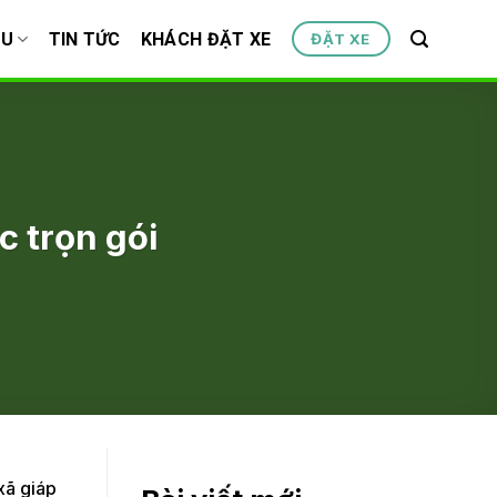
ỆU
TIN TỨC
KHÁCH ĐẶT XE
ĐẶT XE
c trọn gói
xã giáp