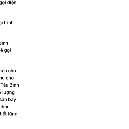
gọi điện
i trình
bình
sẽ gọi
hách cho
thu cho
 Tàu Bình
ố lượng
 sân bay
 nhân
tiết từng