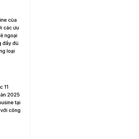
ine của
i các ưu
đẽ ngoại
ng đầy đủ
ng loại
c 11
 bản 2025
usine tại
 với công