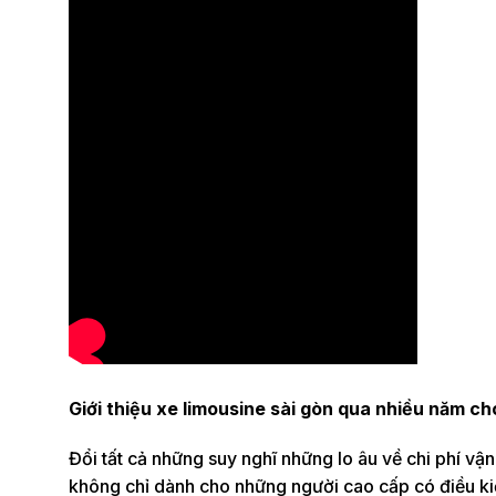
Giới thiệu xe limousine sài gòn qua nhiều năm ch
Đổi tất cả những suy nghĩ những lo âu về chi phí vậ
không chỉ dành cho những người cao cấp có điều kiệ