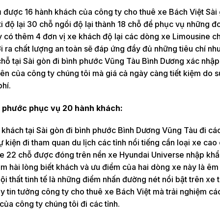
được 16 hành khách của công ty cho thuê xe Bách Việt Sài 
 độ lại 30 chỗ ngồi độ lại thành 18 chỗ để phục vụ những đ
y có thêm 4 đơn vị xe khách độ lại các dòng xe Limousine ch
ra chất lượng an toàn sẽ đáp ứng đầy đủ những tiêu chí nh
chỗ tại Sài gòn đi bình phước Vũng Tàu Bình Dương xác nhập
trên của công ty chúng tôi mà giá cả ngày càng tiết kiệm do 
phí.
nh phước phục vụ 20 hành khách:
khách tại Sài gòn đi bình phước Bình Dương Vũng Tàu đi các
kiện đi tham quan du lịch các tỉnh nổi tiếng cần loại xe cao
usine 22 chỗ được đóng trên nền xe Hyundai Universe nhập kh
 hài lòng biết khách và ưu điểm của hai dòng xe này là êm 
nội thất tinh tế là những điểm nhấn đường nét nổi bật trên xe 
Hãy tin tưởng công ty cho thuê xe Bách Việt mà trải nghiệm c
ủa công ty chúng tôi đi các tỉnh.