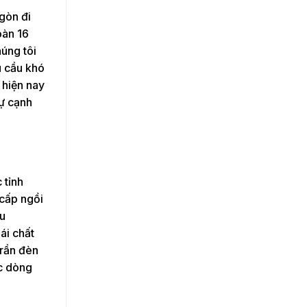
gòn đi
oàn 16
úng tôi
u cầu khó
 hiện nay
sự cạnh
 tỉnh
 cấp ngồi
ẩu
ái chất
trần đèn
ác dòng