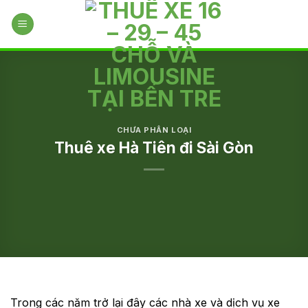
Skip
to
content
CHƯA PHÂN LOẠI
Thuê xe Hà Tiên đi Sài Gòn
Trong các năm trở lại đây các nhà xe và dịch vụ xe