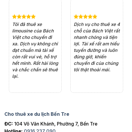
e 4
Dịch vụ cho thuê xe 7
Lần đầu thuê xe 16
Xe
rất
chỗ của Bách Việt rất
chỗ tại Bách Việt, tôi
tà
ện
chuyên nghiệp,đặc
rất hài lòng với chất
rấ
iểu
biệt tài xế rất nhiệt
lượng xe và sự
th
ôn
tình vui vẻ,sẽ ủng hộ
chuyên nghiệp của
đá
thường xuyên
tài xế. Dịch vụ tận
th
ng
tâm, chu đáo, sẽ tiếp
ch
tục sử dụng trong
ho
tương lai.
Cho thuê xe du lịch Bến Tre
ĐC:
104 Võ Văn Khánh, Phường 7, Bến Tre
Hotline:
0916 237 090