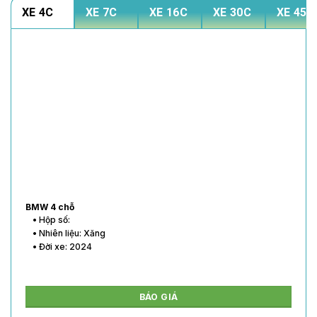
XE 4C
XE 7C
XE 16C
XE 30C
XE 45C
BMW 4 chỗ
• Hộp số:
• Nhiên liệu: Xăng
• Đời xe: 2024
BÁO GIÁ