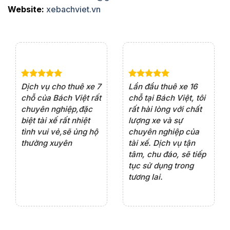
Website:
xebachviet.vn
e 4
Dịch vụ cho thuê xe 7
Lần đầu thuê xe 16
Xe
rất
chỗ của Bách Việt rất
chỗ tại Bách Việt, tôi
tà
ện
chuyên nghiệp,đặc
rất hài lòng với chất
rấ
iểu
biệt tài xế rất nhiệt
lượng xe và sự
th
ôn
tình vui vẻ,sẽ ủng hộ
chuyên nghiệp của
đá
thường xuyên
tài xế. Dịch vụ tận
th
ng
tâm, chu đáo, sẽ tiếp
ch
tục sử dụng trong
ho
tương lai.