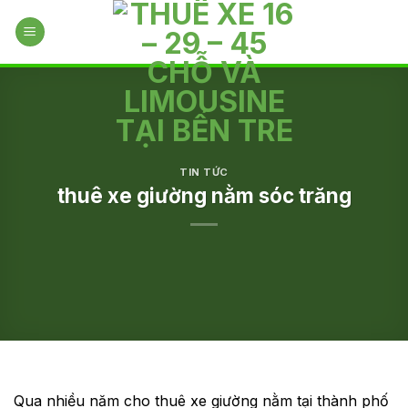
Skip
to
content
TIN TỨC
thuê xe giường nằm sóc trăng
Qua nhiều năm cho thuê xe giường nằm tại thành phố