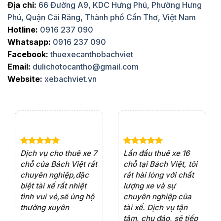
Địa chỉ:
66 Đường A9, KDC Hưng Phú, Phường Hưng
Phú, Quận Cái Răng, Thành phố Cần Thơ, Việt Nam
Hotline:
0916 237 090
Whatsapp:
0916 237 090
Facebook:
thuexecanthobachviet
Email:
dulichotocantho@gmail.com
Website:
xebachviet.vn
e 4
Dịch vụ cho thuê xe 7
Lần đầu thuê xe 16
Xe
rất
chỗ của Bách Việt rất
chỗ tại Bách Việt, tôi
tà
ện
chuyên nghiệp,đặc
rất hài lòng với chất
rấ
iểu
biệt tài xế rất nhiệt
lượng xe và sự
th
ôn
tình vui vẻ,sẽ ủng hộ
chuyên nghiệp của
đá
thường xuyên
tài xế. Dịch vụ tận
th
ng
tâm, chu đáo, sẽ tiếp
ch