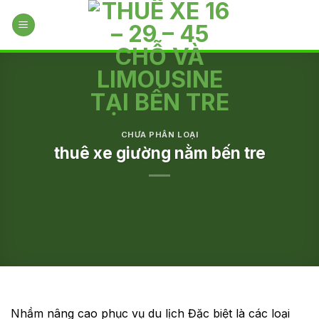
Skip
to
content
CHƯA PHÂN LOẠI
thuê xe giường nằm bến tre
Nhầm nâng cao phục vụ du lịch Đặc biệt là các loại