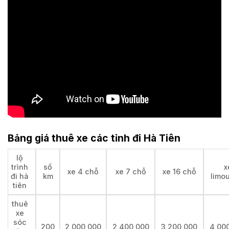
Bảng giá thuê xe các tỉnh đi Hà Tiên
lộ
trình
số
x
xe 4 chỗ
xe 7 chỗ
xe 16 chỗ
đi hà
km
limo
tiên
thuê
xe
sóc
200
2,000,000
2,400,000
3,200,000
4,00