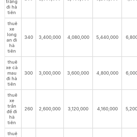
trăng
đi hà
tiên
thuê
xe
long
340
3,400,000
4,080,000
5,440,000
6,80
an đi
hà
tiên
thuê
xe cà
mau
300
3,000,000
3,600,000
4,800,000
6,00
đi hà
tiên
thuê
xe
trần
260
2,600,000
3,120,000
4,160,000
5,20
đề đi
hà
tiên
thuê