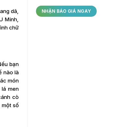
oang dã,
U Minh,
hình chữ
Nếu bạn
ế nào là
 các món
 lá men
cánh cò
 một số