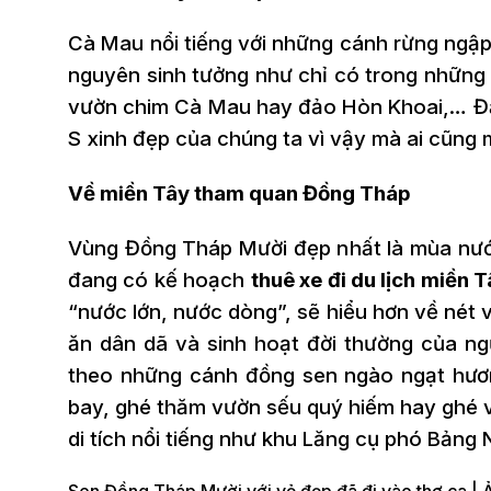
Cà Mau nổi tiếng với những cánh rừng ngập
nguyên sinh tưởng như chỉ có trong những
vườn chim Cà Mau hay đảo Hòn Khoai,… Đặc 
S xinh đẹp của chúng ta vì vậy mà ai cũng
Về miền Tây tham quan Đồng Tháp
Vùng Đồng Tháp Mười đẹp nhất là mùa nướ
đang có kế hoạch
thuê xe đi du lịch miền 
“nước lớn, nước dòng”, sẽ hiểu hơn về nét
ăn dân dã và sinh hoạt đời thường của ng
theo những cánh đồng sen ngào ngạt hươ
bay, ghé thăm vườn sếu quý hiếm hay ghé
di tích nổi tiếng như khu Lăng cụ phó Bảng
Sen Đồng Tháp Mười với vẻ đẹp đã đi vào thơ ca | 