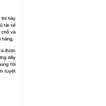
 thì hãy
ũ tài xế
5 chỗ và
h hàng.
 ra được
ờng dây
húng tôi
h tuyệt