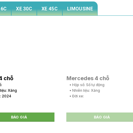
16C
XE 30C
XE 45C
LIMOUSINE
4 chỗ
Mercedes 4 chỗ
ố:
• Hộp số: Số tự động
 liệu: Xăng
• Nhiên liệu: Xăng
e: 2024
• Đời xe:
BÁO GIÁ
BÁO GIÁ