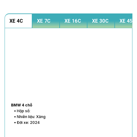
XE 4C
XE 7C
XE 16C
XE 30C
XE 45C
BMW 4 chỗ
• Hộp số:
• Nhiên liệu: Xăng
• Đời xe: 2024