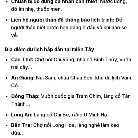
Chuẩn bị đồ dùng cá nhân cần thiết:
Nước uống,
đồ ăn nhẹ, thuốc men.
Liên hệ người thân để thông báo lịch trình:
Để
người thân biết được bạn đang ở đâu và khi nào sẽ
về.
Địa điểm du lịch hấp dẫn tại miền Tây
Cần Thơ:
Chợ nổi Cái Răng, nhà cổ Bình Thủy, vườn
trái cây…
An Giang:
Núi Sam, chùa Châu Sơn, khu du lịch Vàm
Cỏ…
Đồng Tháp:
Vườn quốc gia Tràm Chim, làng cổ Tân
Thành…
Long An:
Làng cổ Cái Bè, rừng U Minh Hạ…
Bến Tre:
Chợ nổi Long Hòa, làng nghề làm kẹo
dừa…