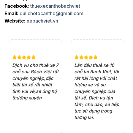
Facebook:
thuexecanthobachviet
Email:
dulichotocantho@gmail.com
Website:
xebachviet.vn
e 4
Dịch vụ cho thuê xe 7
Lần đầu thuê xe 16
Xe
rất
chỗ của Bách Việt rất
chỗ tại Bách Việt, tôi
tà
ện
chuyên nghiệp,đặc
rất hài lòng với chất
rấ
iểu
biệt tài xế rất nhiệt
lượng xe và sự
th
ôn
tình vui vẻ,sẽ ủng hộ
chuyên nghiệp của
đá
thường xuyên
tài xế. Dịch vụ tận
th
ng
tâm, chu đáo, sẽ tiếp
ch
tục sử dụng trong
ho
tương lai.