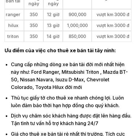
bán tải
ngày
ngày
ranger
350
12 giờ
900,000
vượt km 3000 đ
hilux
350
13 giờ
1,000,000
vượt km 3000 đ
triton
350
14 giờ
850,000
vượt km 3000 đ
Ưu điểm của việc cho thuê xe bán tải tây ninh:
Cung cấp những dòng xe bán tải đời mới nhất hiện
này như: Ford Ranger, Mitsubishi Triton , Mazda BT-
50, Nissan Navara, Isuzu D-Max, Chevrolet
Colorado, Toyota Hilux đời mới
Thủ tục giấy tờ cho thuê xe nhanh chóng lợi. Luôn
luôn đảm bảo thời hạn hợp đồng cho quý khách.
Dịch vụ chăm sóc khách hàng được đặt lên hàng đầu.
Tận tình tư vấn hỗ trợ khách hàng 24/7
Giá cho thuê xe bán tải rẻ nhất thị trường. Tích cực