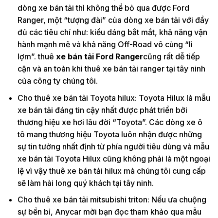
dòng xe bán tải thì không thể bỏ qua được Ford
Ranger, một “tượng đài” của dòng xe bán tải với đầy
đủ các tiêu chí như: kiểu dáng bắt mắt, khả năng vận
hành mạnh mẽ và khả năng Off-Road vô cùng “lì
lợm”. thuê
xe bán tải Ford Ranger
cũng rất dễ tiếp
cận và an toàn khi thuê xe bán tải ranger tại tây ninh
của công ty chúng tôi.
Cho thuê xe bán tải Toyota hilux: Toyota Hilux là mẫu
xe bán tải đáng tin cậy nhất được phát triển bởi
thương hiệu xe hơi lâu đời “Toyota”. Các dòng xe ô
tô mang thương hiệu Toyota luôn nhận được những
sự tin tưởng nhất định từ phía người tiêu dùng và mẫu
xe bán tải Toyota Hilux cũng không phải là một ngoại
lệ vì vậy thuê xe bán tải hilux mà chúng tôi cung cấp
sẽ làm hài long quý khách tại tây ninh.
Cho thuê xe bán tải mitsubishi triton: Nếu ưa chuộng
sự bền bỉ, Anycar mời bạn đọc tham khảo qua mẫu