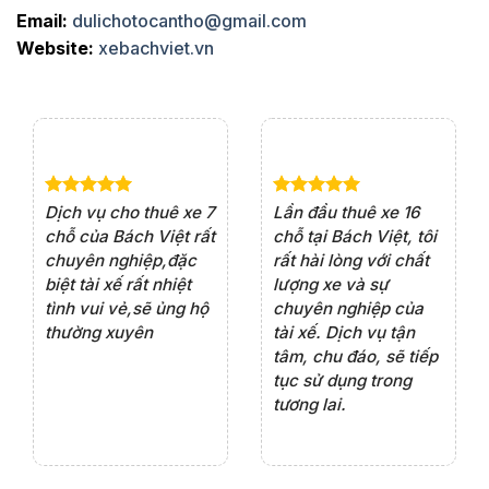
Email:
dulichotocantho@gmail.com
Website:
xebachviet.vn
e 4
Dịch vụ cho thuê xe 7
Lần đầu thuê xe 16
Xe
rất
chỗ của Bách Việt rất
chỗ tại Bách Việt, tôi
tà
ện
chuyên nghiệp,đặc
rất hài lòng với chất
rấ
iểu
biệt tài xế rất nhiệt
lượng xe và sự
th
ôn
tình vui vẻ,sẽ ủng hộ
chuyên nghiệp của
đá
thường xuyên
tài xế. Dịch vụ tận
th
ng
tâm, chu đáo, sẽ tiếp
ch
tục sử dụng trong
ho
tương lai.