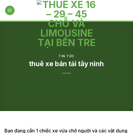
Skip
to
content
TIN TỨC
thuê xe bán tải tây ninh
Bạn đang cần 1 chiếc xe vừa chở người và các vật dụng