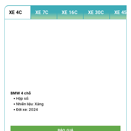
XE 4C
XE 7C
XE 16C
XE 30C
XE 45C
BMW 4 chỗ
• Hộp số:
• Nhiên liệu: Xăng
• Đời xe: 2024
BÁO GIÁ