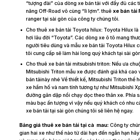
“tượng đài” của dòng xe bán tải với đầy đủ các 
năng Off-Road vô cùng “lì lợm”. thuê
xe bán tải
ranger tại sài gòn của công ty chúng tôi.
Cho thuê xe bán tải Toyota hilux: Toyota Hilux là
hơi lâu đời “Toyota”. Các dòng xe ô tô mang thư
người tiêu dùng và mẫu xe bán tải Toyota Hilux c
tôi cung cấp sẽ làm hài long quý khách tại sài gòn
Cho thuê xe bán tải mitsubishi triton: Nếu ưa c
Mitsubishi Triton mẫu xe được đánh giá khá cao 
bán tảinày nhé Về thiết kế, Mitsubishi Triton thế
xe hầm hố và nam tính tương tự như Mitsubishi X
đường gân dập nổi chạy dọc theo thân xe. Phía sa
màu bạc ấn tượng vì vậy nếu quý khách có nhu cầu t
xe bán tải tại sài gòn chúng tôi sẽ liên hệ ngay.
Bảng giá thuê xe bán tải tại cà mau:
Công ty chúng
gian hai xe như thế nào từ dài hạn đến ngắn hạn hãy