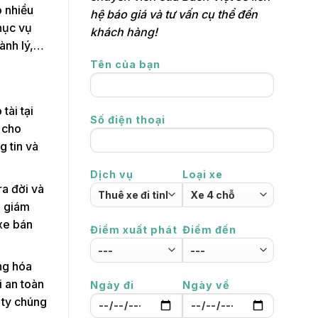
o nhiều
hệ báo giá và tư vấn cụ thể đến
hục vụ
khách hàng!
hành lý,…
Tên của bạn
tài tại
Số điện thoại
 cho
g tin và
Dịch vụ
Loại xe
ra đời và
n giám
 xe bán
Điểm xuất phát
Điểm đến
ng hóa
i an toàn
Ngày đi
Ngày về
 ty chúng