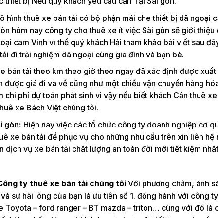
 thiết bị Nếu quý khách yêu cầu cần Tại Sài gòn.
 hình thuê xe bán tải có bộ phận mái che thiết bị dã ngoại c
òn hôm nay công ty cho thuê xe ít việc Sài gòn sẽ giới thiệu
ngoại cam Vinh vì thế quý khách Hải tham khảo bài viết sau đâ
tải đi trải nghiệm dã ngoại cùng gia đình và bạn bè.
e bán tải theo km theo giờ theo ngày đã xác định được xuất
 tính được giá đi và về cũng như một chiều vận chuyển hàng h
m chi phí dự toán phát sinh vì vậy nếu biết khách Cần thuê xe
thuê xe Bách Việt chúng tôi.
i gòn:
Hiện nay việc các tổ chức công ty doanh nghiệp cơ q
huê xe bán tải để phục vụ cho những nhu cầu trên xin liên hệ
 dịch vụ xe bán tải chất lượng an toàn đời mới tiết kiệm nhất 
Công ty thuê xe bán tải chúng tôi
Với phương châm, ánh s
 và sự hài lòng của bạn là ưu tiên số 1. đồng hành với công ty
xe Toyota – ford ranger – BT mazda – triton… cùng với đó là 