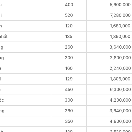
u
400
5,600,000
i
520
7,280,000
n
120
1,680,000
nhất
135
1,890,000
ng
260
3,640,000
ng
200
2,800,000
e
160
2,240,000
1
129
1,806,000
n
450
6,300,000
ốc
300
4,200,000
ang
260
3,640,000
350
4,900,000
nh
180
2,520,000