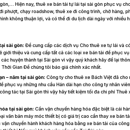
n,… Hiện nay, thuê xe bán tải tự lái tại sài gòn phục vụ ch
đi phượt, chạy roadshow, thuê xe đi công trình, chở hàng, p
ình không thuận lợi, và có thể đi du lịch dài ngày với nhiều 
tại sài gòn:
Để cung cấp các dịch vụ Cho thuê xe tự lái và có 
 giới thiệu và cung cấp tất cả các loại xe bán tải để phục vụ
cả các huyện thành tại Sài gòn vì vậy quý khách hãy để lại thôn
 Thời Gian Để chúng tôi báo giá chính xác nhất.
ạn – năm tại sài gòn:
Công ty cho thuê xe Bách Việt đã cho 
i để phục vụ những nhu cầu Hán dài hạn cho công ty nhân viê
ông tác tại Sài gòn thì vậy hãy tiết kiệm tối đa chi phí Thuê
óa tại sài gòn:
Cần vận chuyển hàng hóa đặc biệt là cái hà
i văn bản máy móc thiết bị có giá trị cao cần thay xe bán tả
h vụ vận chuyển hành khách hàng hóa bằng xe bán tải của công