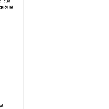
đi của
gười lái
ột