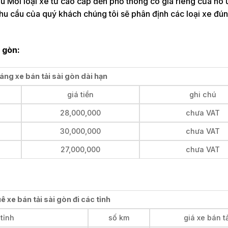
ầu Mỗi loại xe từ cao cấp đến phổ thông có giá riêng của nó
hu cầu của quý khách chúng tôi sẽ phân định các loại xe đú
i gòn:
áng xe bán tải sài gòn dài hạn
giá tiền
ghi chú
28,000,000
chưa VAT
30,000,000
chưa VAT
27,000,000
chưa VAT
ê xe bán tải sài gòn đi các tỉnh
 tỉnh
số km
giá xe bán t