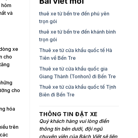
Bài viết mới
ậy hôm
hất và
thuê xe từ bến tre đến phú yên
trọn gói
thuê xe từ bến tre đến khánh bình
trọn gói
 dòng xe
Thuê xe từ cửa khẩu quốc tế Hà
n cho
Tiên về Bến Tre
 tăng
Thuê xe từ cửa khẩu quốc gia
Giang Thành (Tonhon) đi Bến Tre
 những
Thuê xe từ cửa khẩu quốc tế Tịnh
tưởng cho
Biên đi Bến Tre
àng hóa
THÔNG TIN ĐẶT XE
Quý khách hàng vui lòng điền
hiều trên
thông tin bên dưới, đội ngũ
 các
chuyên viên của Bách Việt sẽ liên