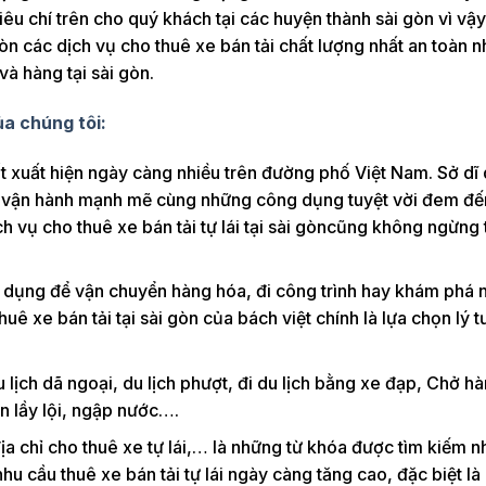
tiêu chí trên cho quý khách tại các huyện thành sài gòn vì v
 gòn các dịch vụ cho thuê xe bán tải chất lượng nhất an toàn n
à hàng tại sài gòn.
của chúng tôi:
ất xuất hiện ngày càng nhiều trên đường phố Việt Nam. Sở dĩ
ng vận hành mạnh mẽ cùng những công dụng tuyệt vời đem đế
h vụ cho thuê xe bán tải tự lái tại sài gòncũng không ngừng
n dụng để vận chuyển hàng hóa, đi công trình hay khám phá
ê xe bán tải tại sài gòn của bách việt chính là lựa chọn lý 
 lịch dã ngoại, du lịch phượt, đi du lịch bằng xe đạp, Chở h
 lầy lội, ngập nước….
 địa chỉ cho thuê xe tự lái,… là những từ khóa được tìm kiếm n
nhu cầu thuê xe bán tải tự lái ngày càng tăng cao, đặc biệt là