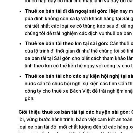
tôi có nắp đậy có mái che máy lạnh và đầy đủ các
Thuê xe bán tải đi dã ngoại sài gòn:
Hiện nay mô
púa đinh không còn xa lạ với khách hàng tại Sài g
chi tiết nhất các loại xe có thùng kéo sau đi dã 
chúng tôi để trải nghiệm các dịch vụ thuê xe bán 
Thuê xe bán tải theo km tại sài gòn:
Cần thuê x
của lộ trình đi thời gian đi như thế chúng tôi sẽ
xe bán tải tại Sài gòn cho biết cách tham khảo là
tính theo km có thể liên hệ ngay với công ty cho 
Thuê xe bán tải cho các sự kiện hội nghị tại sà
nước cần tổ chức hội nghị sự kiện các tỉnh Cần t
công ty cho thuê xe Bách Việt để trải nghiệm nhận
gòn.
Giới thiệu thuê xe bán tải tại các huyện sài gòn:
lời, vững bước hành trình, bách việt cam kết an toàn
loại xe bán tải đời mới chất lượng đến từ các hãng 