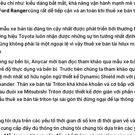
tiêu chí như: kiểu dáng bắt mắt, khả năng vận hành mạnh mẽ 
 Ford Ranger
cũng rất dễ tiếp cận và an toàn khi thuê xe bán t
 mẫu xe bán tải đáng tin cậy nhất được phát triển bởi thương 
ơng hiệu Toyota luôn nhận được những sự tin tưởng nhất định
ũng không phải là một ngoại lệ vì vậy thuê xe bán tải hilux 
.
huộng sự bền bỉ, Anycar mời bạn đọc tham khảo qua mẫu xe bá
về độ thực dụng và bền bỉ. Trước tiên chúng ta tham khảo qu
 hệ mới nhất sở hữu ngôn ngữ thiết kế Dynamic Shield mới với
pander. Thân xe bán tải Triton khá khỏe khoắn và cơ bắp với
u đuôi xe Mitsubishi Triton được thiết kế đơn giản với phần
huê xe bán tải triton tại sài gòn thì đừng ngại để lại thông 
 tôi dựa trên các yếu tố thời gian đi số km đi thời gian về và
 cung cấp đầy đủ thông tin chúng tôi chúng tôi dựa trên các 