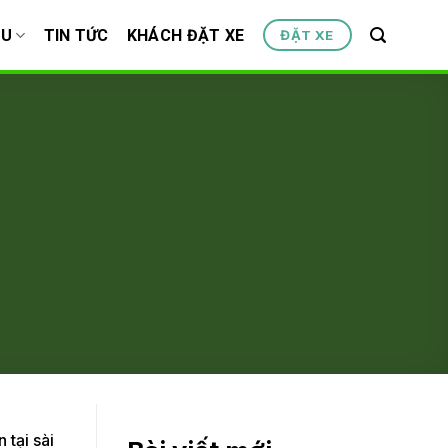
ỆU
TIN TỨC
KHÁCH ĐẶT XE
ĐẶT XE
 tại sài