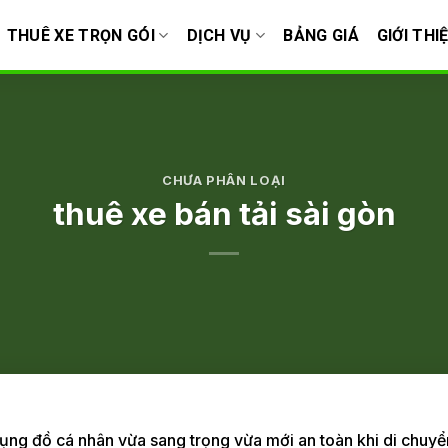
THUÊ XE TRỌN GÓI
DỊCH VỤ
BẢNG GIÁ
GIỚI THI
CHƯA PHÂN LOẠI
thuê xe bán tải sài gòn
ụng đồ cá nhân vừa sang trọng vừa mới an toàn khi di chuyển