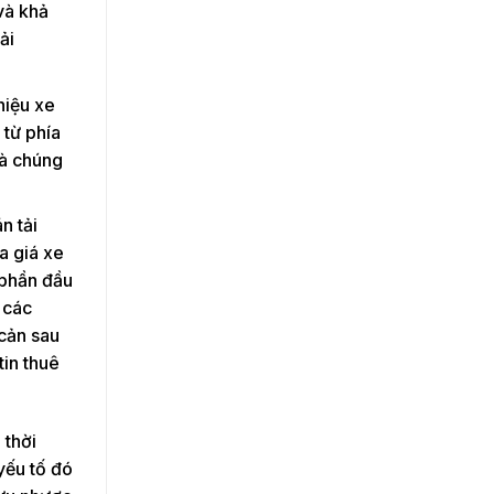
và khả
ải
hiệu xe
 từ phía
mà chúng
n tải
a giá xe
 phần đầu
 các
 cản sau
tin thuê
 thời
yếu tố đó