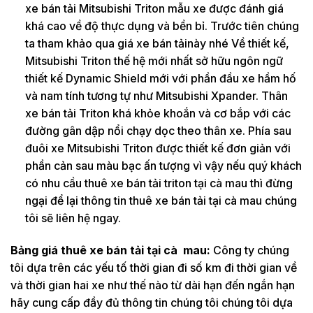
xe bán tải Mitsubishi Triton mẫu xe được đánh giá
khá cao về độ thực dụng và bền bỉ. Trước tiên chúng
ta tham khảo qua giá xe bán tảinày nhé Về thiết kế,
Mitsubishi Triton thế hệ mới nhất sở hữu ngôn ngữ
thiết kế Dynamic Shield mới với phần đầu xe hầm hố
và nam tính tương tự như Mitsubishi Xpander. Thân
xe bán tải Triton khá khỏe khoắn và cơ bắp với các
đường gân dập nổi chạy dọc theo thân xe. Phía sau
đuôi xe Mitsubishi Triton được thiết kế đơn giản với
phần cản sau màu bạc ấn tượng vì vậy nếu quý khách
có nhu cầu thuê xe bán tải triton tại cà mau thì đừng
ngại để lại thông tin thuê xe bán tải tại cà mau chúng
tôi sẽ liên hệ ngay.
Bảng giá thuê xe bán tải tại cà mau:
Công ty chúng
tôi dựa trên các yếu tố thời gian đi số km đi thời gian về
và thời gian hai xe như thế nào từ dài hạn đến ngắn hạn
hãy cung cấp đầy đủ thông tin chúng tôi chúng tôi dựa