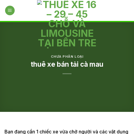
Skip
to
content
CHƯA PHÂN LOẠI
thuê xe bán tải cà mau
Bạn đang cần 1 chiếc xe vừa chở người và các vật dụng