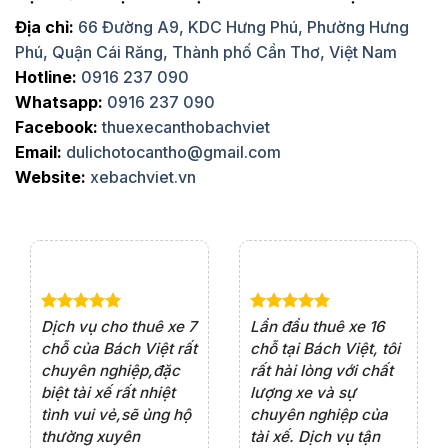
Địa chỉ:
66 Đường A9, KDC Hưng Phú, Phường Hưng
Phú, Quận Cái Răng, Thành phố Cần Thơ, Việt Nam
Hotline:
0916 237 090
Whatsapp:
0916 237 090
Facebook:
thuexecanthobachviet
Email:
dulichotocantho@gmail.com
Website:
xebachviet.vn
e 4
Dịch vụ cho thuê xe 7
Lần đầu thuê xe 16
Xe
rất
chỗ của Bách Việt rất
chỗ tại Bách Việt, tôi
tà
ện
chuyên nghiệp,đặc
rất hài lòng với chất
rấ
iểu
biệt tài xế rất nhiệt
lượng xe và sự
th
ôn
tình vui vẻ,sẽ ủng hộ
chuyên nghiệp của
đá
thường xuyên
tài xế. Dịch vụ tận
th