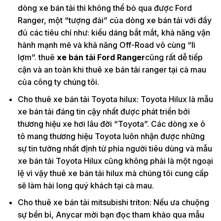
dòng xe bán tải thì không thể bỏ qua được Ford
Ranger, một “tượng đài” của dòng xe bán tải với đầy
đủ các tiêu chí như: kiểu dáng bắt mắt, khả năng vận
hành mạnh mẽ và khả năng Off-Road vô cùng “lì
lợm”. thuê
xe bán tải Ford Ranger
cũng rất dễ tiếp
cận và an toàn khi thuê xe bán tải ranger tại cà mau
của công ty chúng tôi.
Cho thuê xe bán tải Toyota hilux: Toyota Hilux là mẫu
xe bán tải đáng tin cậy nhất được phát triển bởi
thương hiệu xe hơi lâu đời “Toyota”. Các dòng xe ô
tô mang thương hiệu Toyota luôn nhận được những
sự tin tưởng nhất định từ phía người tiêu dùng và mẫu
xe bán tải Toyota Hilux cũng không phải là một ngoại
lệ vì vậy thuê xe bán tải hilux mà chúng tôi cung cấp
sẽ làm hài long quý khách tại cà mau.
Cho thuê xe bán tải mitsubishi triton: Nếu ưa chuộng
sự bền bỉ, Anycar mời bạn đọc tham khảo qua mẫu