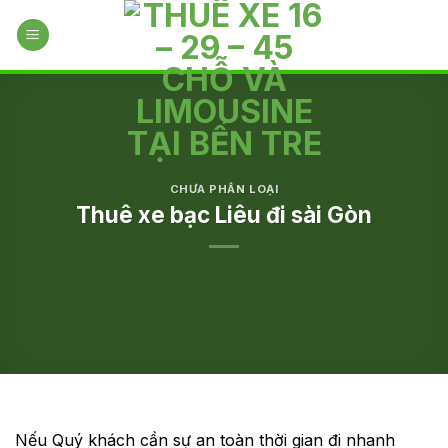
Skip
to
content
CHƯA PHÂN LOẠI
Thuê xe bạc Liêu đi sài Gòn
Nếu Quý khách cần sự an toàn thời gian đi nhanh