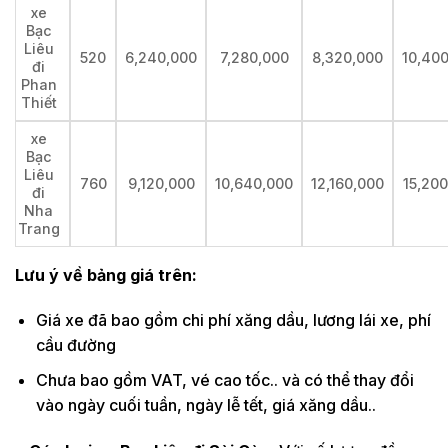
xe
Bạc
Liêu
520
6,240,000
7,280,000
8,320,000
10,40
đi
Phan
Thiết
xe
Bạc
Liêu
760
9,120,000
10,640,000
12,160,000
15,20
đi
Nha
Trang
Lưu ý về bảng giá trên:
Giá xe đã bao gồm chi phí xăng dầu, lương lái xe, phí
cầu đường
Chưa bao gồm VAT, vé cao tốc.. và có thể thay đổi
vào ngày cuối tuần, ngày lễ tết, giá xăng dầu..