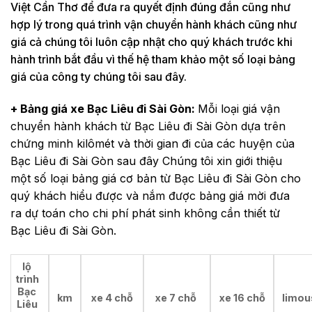
Việt Cần Thơ để đưa ra quyết định đúng đắn cũng như
hợp lý trong quá trình vận chuyển hành khách cũng như
giá cả chúng tôi luôn cập nhật cho quý khách trước khi
hành trình bắt đầu vì thế hệ tham khảo một số loại bảng
giá của công ty chúng tôi sau đây.
+ Bảng giá xe Bạc Liêu đi Sài Gòn:
Mỗi loại giá vận
chuyển hành khách từ Bạc Liêu đi Sài Gòn dựa trên
chứng minh kilômét và thời gian đi của các huyện của
Bạc Liêu đi Sài Gòn sau đây Chúng tôi xin giới thiệu
một số loại bảng giá cơ bản từ Bạc Liêu đi Sài Gòn cho
quý khách hiểu được và nắm được bảng giá mời đưa
ra dự toán cho chi phí phát sinh không cần thiết từ
Bạc Liêu đi Sài Gòn.
lộ
trình
Bạc
km
xe 4 chỗ
xe 7 chỗ
xe 16 chỗ
limou
Liêu