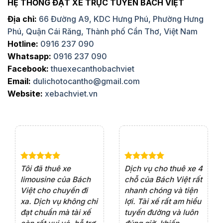
HỆ THỐNG ĐẶT XE TRỰC TUYẾN BÁCH VIỆT
Địa chỉ:
66 Đường A9, KDC Hưng Phú, Phường Hưng
Phú, Quận Cái Răng, Thành phố Cần Thơ, Việt Nam
Hotline:
0916 237 090
Whatsapp:
0916 237 090
Facebook:
thuexecanthobachviet
Email:
dulichotocantho@gmail.com
Website:
xebachviet.vn
e 4
Dịch vụ cho thuê xe 7
Lần đầu thuê xe 16
Xe
rất
chỗ của Bách Việt rất
chỗ tại Bách Việt, tôi
tà
ện
chuyên nghiệp,đặc
rất hài lòng với chất
rấ
iểu
biệt tài xế rất nhiệt
lượng xe và sự
th
ôn
tình vui vẻ,sẽ ủng hộ
chuyên nghiệp của
đá