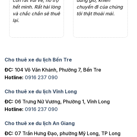
thường xuyên
tài xế. Dịch vụ tận
th
ng
tâm, chu đáo, sẽ tiếp
ch
tục sử dụng trong
ho
tương lai.
Cho thuê xe du lịch Bến Tre
ĐC:
104 Võ Văn Khánh, Phường 7, Bến Tre
Hotline:
0916 237 090
Cho thuê xe du lịch Vĩnh Long
ĐC:
06 Trưng Nữ Vương, Phường 1, Vĩnh Long
Hotline:
0916 237 090
Cho thuê xe du lịch An Giang
ĐC:
07 Trần Hưng Đạo, phường Mỹ Long, TP Long