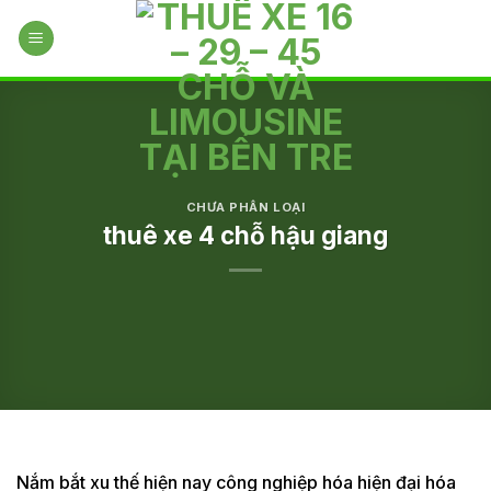
Skip
to
content
CHƯA PHÂN LOẠI
thuê xe 4 chỗ hậu giang
Nắm bắt xu thế hiện nay công nghiệp hóa hiện đại hóa