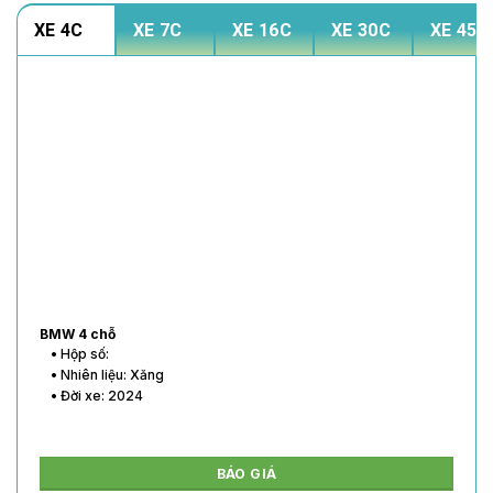
XE 4C
XE 7C
XE 16C
XE 30C
XE 45C
BMW 4 chỗ
• Hộp số:
• Nhiên liệu: Xăng
• Đời xe: 2024
BÁO GIÁ