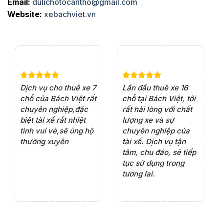
Email:
dulichotocantho@gmail.com
Website:
xebachviet.vn
e 4
Dịch vụ cho thuê xe 7
Lần đầu thuê xe 16
Xe
rất
chỗ của Bách Việt rất
chỗ tại Bách Việt, tôi
tà
ện
chuyên nghiệp,đặc
rất hài lòng với chất
rấ
iểu
biệt tài xế rất nhiệt
lượng xe và sự
th
ôn
tình vui vẻ,sẽ ủng hộ
chuyên nghiệp của
đá
thường xuyên
tài xế. Dịch vụ tận
th
ng
tâm, chu đáo, sẽ tiếp
ch
tục sử dụng trong
ho
tương lai.