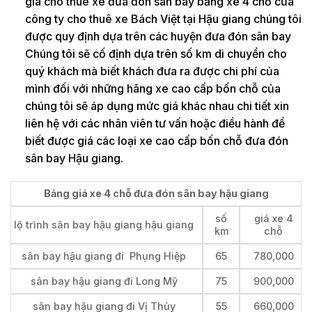
giá cho thuê xe đưa đón sân bay bằng xe 4 chỗ của
công ty cho thuê xe Bách Việt tại Hậu giang chúng tôi
được quy định dựa trên các huyện đưa đón sân bay
Chúng tôi sẽ cố định dựa trên số km di chuyển cho
quý khách mà biết khách đưa ra được chi phí của
mình đối với những hãng xe cao cấp bốn chỗ của
chúng tôi sẽ áp dụng mức giá khác nhau chi tiết xin
liên hệ với các nhân viên tư vấn hoặc điều hành để
biết được giá các loại xe cao cấp bốn chỗ đưa đón
sân bay Hậu giang.
Bảng giá xe 4 chỗ đưa đón sân bay hậu giang
số
giá xe 4
lộ trình sân bay hậu giang hậu giang
km
chỗ
sân bay hậu giang đi Phụng Hiệp
65
780,000
sân bay hậu giang đi Long Mỹ
75
900,000
sân bay hậu giang đi Vị Thủy
55
660,000