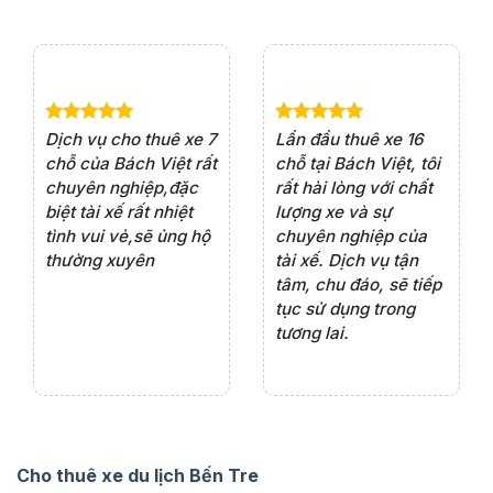
e 4
Dịch vụ cho thuê xe 7
Lần đầu thuê xe 16
Xe
rất
chỗ của Bách Việt rất
chỗ tại Bách Việt, tôi
tà
ện
chuyên nghiệp,đặc
rất hài lòng với chất
rấ
iểu
biệt tài xế rất nhiệt
lượng xe và sự
th
ôn
tình vui vẻ,sẽ ủng hộ
chuyên nghiệp của
đá
thường xuyên
tài xế. Dịch vụ tận
th
ng
tâm, chu đáo, sẽ tiếp
ch
tục sử dụng trong
ho
tương lai.
Cho thuê xe du lịch Bến Tre