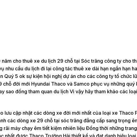
năm cho thuê xe du lịch 29 chỗ tại Sóc trăng công ty cho t
 nhu cầu du lịch đi lại công tác thuê xe dài hạn ngắn hạn ha
n Quý 5 ok sự kiện hội nghị dự án cho các công ty tổ chức l
29 chỗ đời mới Hyundai Thaco và Samco phục vụ những quý
ay sao đồng tham quan du lịch Vì vậy hãy tham khảo các loại
lưu cập nhật các dòng xe đời mới nhất của loại xe Thaco F
nh các dòng xe 29 chỗ tại sóc trăng đẳng cấp sang trọng êm 
g rãi máy chạy êm tiết kiệm nhiên liệu Đồng thời những trang 
 nhất được Thaco Trường Hải thiết kế và đạt danh hiệu loại