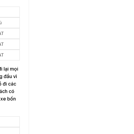
ú
AT
AT
AT
i lại mọi
g đầu vì
ỗ đi các
hách có
 xe bốn