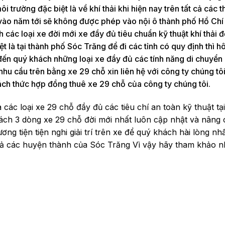
ôi trường đặc biệt là về khí thải khi hiện nay trên tất cả các 
 vào năm tới sẽ không được phép vào nội ô thành phố Hồ Chí
các loại xe đời mới xe đầy đủ tiêu chuẩn kỹ thuật khí thải 
 là tại thành phố Sóc Trăng để đi các tỉnh có quy định thì 
 đến quý khách những loại xe đầy đủ các tính năng di chuyển 
u cầu trên bằng xe 29 chỗ xin liên hệ với công ty chúng tôi
ách thức hợp đồng thuê xe 29 chỗ của công ty chúng tôi.
các loại xe 29 chỗ đầy đủ các tiêu chí an toàn kỹ thuật tạ
hách 3 dòng xe 29 chỗ đời mới nhất luôn cập nhật và nâng 
ơng tiện tiện nghi giải trí trên xe để quý khách hài lòng nh
ất cả các huyện thành của Sóc Trăng Vì vậy hãy tham khảo 