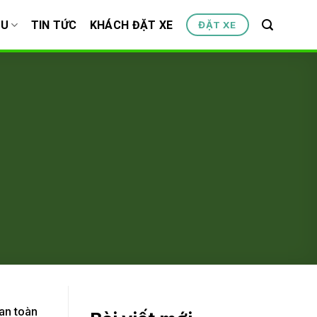
ỆU
TIN TỨC
KHÁCH ĐẶT XE
ĐẶT XE
an toàn