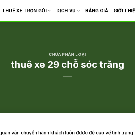
THUÊ XE TRỌN GÓI
DỊCH VỤ
BẢNG GIÁ
GIỚI THI
CHƯA PHÂN LOẠI
thuê xe 29 chỗ sóc trăng
quan vận chuyển hành khách luôn được đề cao về tình trạng 