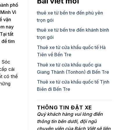
Bài viết mới
thành phố
 Minh Vì
thuê xe từ bến tre đến phú yên
để vận
trọn gói
hôm nay
thuê xe từ bến tre đến khánh bình
Tại tất
trọn gói
 để tìm
Thuê xe từ cửa khẩu quốc tế Hà
Tiên về Bến Tre
i Sóc
Thuê xe từ cửa khẩu quốc gia
cấp cải
Giang Thành (Tonhon) đi Bến Tre
ất có thể
Thuê xe từ cửa khẩu quốc tế Tịnh
những
Biên đi Bến Tre
THÔNG TIN ĐẶT XE
Quý khách hàng vui lòng điền
thông tin bên dưới, đội ngũ
chuyên viên của Bách Việt sẽ liên