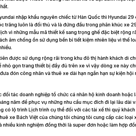
hất.
yundai nhập khẩu nguyên chiếc từ Hàn Quốc thì Hyundai 29
c trăng luôn là đối thủ và là đứng đầu trong phân khúc xe 2
lịch vì những mẫu mã thiết kế sang trọng ghế đặc biệt rộng rãi
ách âm chống ồn sử dụng bền bỉ tiết kiệm nhiên liệu vì thế lo
nhiều.
n được sử dụng rộng rãi trong khu đô thị hành khách di ch
 kế nhỏ gọn trang thiết bị đầy đủ trên xe vì vậy dòng xe này c
 đưa đón công nhân và thuê xe dài hạn ngắn hạn sự kiện hội 
c đối tác doanh nghiệp tổ chức cá nhân hộ kinh doanh hoặc l
háng năm để phục vụ những nhu cầu mục đích đi lại lâu dài 
ó lộ trình Lịch trình cụ thể đối với các tài xế thì quý khách
 thuê xe Bách Việt của chúng tôi chúng tôi cung cấp các loại
à nhiều kinh nghiệm đồng thời là super đơn hoặc làm hợp đồ