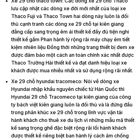
Xe 29 chỗ thaco town: Các dòng xe 29 chỗ Thaco
lưu cập nhật các dòng xe đời mới nhất của loại xe
Thaco Fuji và Thaco Town hai dòng này luôn là đối
thủ cạnh tranh các dòng xe 29 chỗ tại kiên giang
đẳng cấp sang trọng êm ái thiết kế đầy đủ tiện nghi
thiết kế gầm Phan hành lý rộng rãi máy chạy êm tiết
kiệm nhiên liệu Đồng thời những trang thiết bị đem xe
được đảm bảo một cách an toàn chính xác nhất được
Thaco Trường Hải thiết kế và đạt danh hiệu loại xe
khách được mua nhiều nhất và sử dụng rộng rãi nhất.
Xe 29 chỗ hyundai tracomeco: Nói về dòng xe
Hyundai nhập khẩu nguyên chiếc từ Hàn Quốc thì
Hyundai 29 chỗ Tracomeco tại kiên giang của công
ty bách việt kiên giang luôn là đối thủ và là đứng đầu
trong phân khúc xe 29 chỗ trong lĩnh vực vận tải
hành khách cho thuê xe du lịch vì những mẫu mã thiết
kế sang trọng ghế đặc biệt rộng rãi lối hành khách
được thiết kế riêng biệt ban hành lý cách âm chống