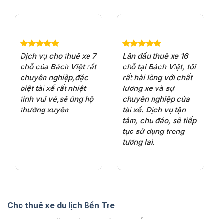
e 4
Dịch vụ cho thuê xe 7
Lần đầu thuê xe 16
Xe
rất
chỗ của Bách Việt rất
chỗ tại Bách Việt, tôi
tà
ện
chuyên nghiệp,đặc
rất hài lòng với chất
rấ
iểu
biệt tài xế rất nhiệt
lượng xe và sự
th
ôn
tình vui vẻ,sẽ ủng hộ
chuyên nghiệp của
đá
thường xuyên
tài xế. Dịch vụ tận
th
ng
tâm, chu đáo, sẽ tiếp
ch
tục sử dụng trong
ho
tương lai.
Cho thuê xe du lịch Bến Tre