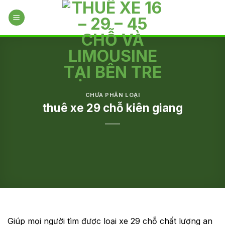
Skip
to
content
CHƯA PHÂN LOẠI
thuê xe 29 chỗ kiên giang
Giúp mọi người tìm được loại xe 29 chỗ chất lượng an