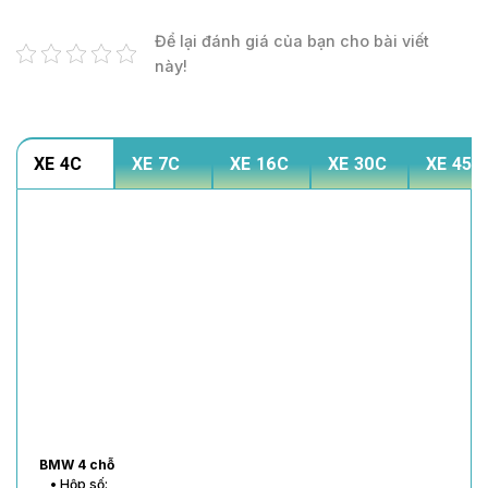
Để lại đánh giá của bạn cho bài viết
này!
XE 4C
XE 7C
XE 16C
XE 30C
XE 45C
BMW 4 chỗ
• Hộp số: