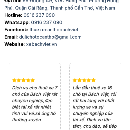
Địa chỉ:
66 Đường A9, KDC Hưng Phú, Phường Hưng
Phú, Quận Cái Răng, Thành phố Cần Thơ, Việt Nam
Hotline:
0916 237 090
Whatsapp:
0916 237 090
Facebook:
thuexecanthobachviet
Email:
dulichotocantho@gmail.com
Website:
xebachviet.vn
e 4
Dịch vụ cho thuê xe 7
Lần đầu thuê xe 16
Xe
rất
chỗ của Bách Việt rất
chỗ tại Bách Việt, tôi
tà
ện
chuyên nghiệp,đặc
rất hài lòng với chất
rấ
iểu
biệt tài xế rất nhiệt
lượng xe và sự
th
ôn
tình vui vẻ,sẽ ủng hộ
chuyên nghiệp của
đá
thường xuyên
tài xế. Dịch vụ tận
th
ng
tâm, chu đáo, sẽ tiếp
ch