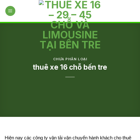
Skip
to
content
CHƯA PHÂN LOẠI
thuê xe 16 chỗ bến tre
Hiện nay các công ty vận tải vận chuyển hành khách cho thuê