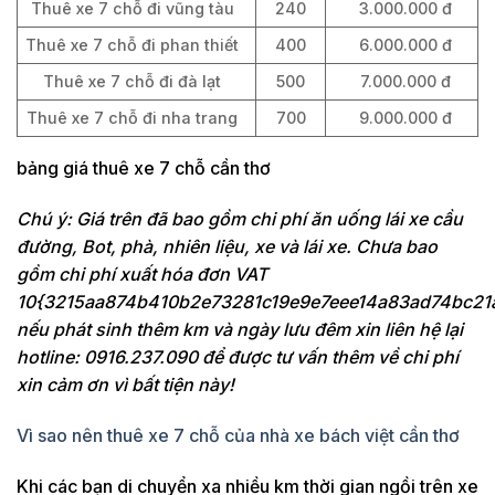
Thuê xe 7 chỗ đi vũng tàu
240
3.000.000 đ
Thuê xe 7 chỗ đi phan thiết
400
6.000.000 đ
Thuê xe 7 chỗ đi đà lạt
500
7.000.000 đ
Thuê xe 7 chỗ đi nha trang
700
9.000.000 đ
bảng giá thuê xe 7 chỗ cần thơ
Chú ý: Giá trên đã bao gồm chi phí ăn uống lái xe cầu
đường, Bot, phà, nhiên liệu, xe và lái xe. Chưa bao
gồm chi phí xuất hóa đơn VAT
10{3215aa874b410b2e73281c19e9e7eee14a83ad74bc21
nếu phát sinh thêm km và ngày lưu đêm xin liên hệ lại
hotline: 0916.237.090 để được tư vấn thêm về chi phí
xin cảm ơn vì bất tiện này!
Vì sao nên thuê xe 7 chỗ của nhà xe bách việt cần thơ
Khi các bạn di chuyển xa nhiều km thời gian ngồi trên xe