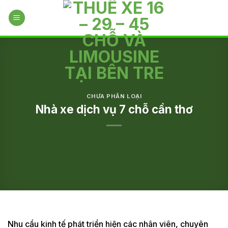
Skip
to
content
CHƯA PHÂN LOẠI
Nhà xe dịch vụ 7 chỗ cần thơ
Nhu cầu kinh tế phát triển hiện các nhân viên, chuyên