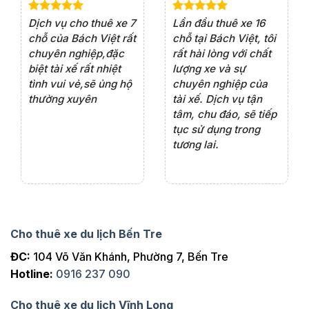
e 4
Dịch vụ cho thuê xe 7
Lần đầu thuê xe 16
Xe
rất
chỗ của Bách Việt rất
chỗ tại Bách Việt, tôi
tà
ện
chuyên nghiệp,đặc
rất hài lòng với chất
rấ
iểu
biệt tài xế rất nhiệt
lượng xe và sự
th
ôn
tình vui vẻ,sẽ ủng hộ
chuyên nghiệp của
đá
thường xuyên
tài xế. Dịch vụ tận
th
ng
tâm, chu đáo, sẽ tiếp
ch
tục sử dụng trong
ho
tương lai.
Cho thuê xe du lịch Bến Tre
ĐC:
104 Võ Văn Khánh, Phường 7, Bến Tre
Hotline:
0916 237 090
Cho thuê xe du lịch Vĩnh Long