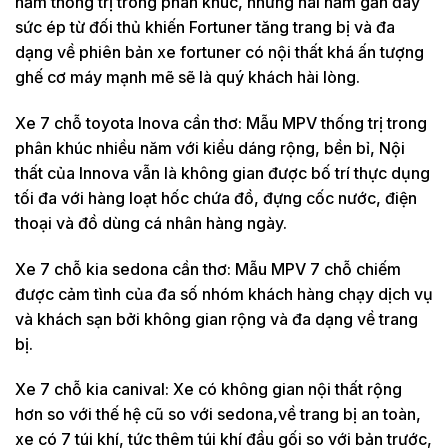
năm thống trị trong phân khúc, nhưng hai năm gần đây
sức ép từ đối thủ khiến Fortuner tăng trang bị và đa
dạng về phiên bản xe fortuner có nội thất khá ấn tượng
ghế cơ máy mạnh mẽ sẽ là quý khách hài lòng.
Xe 7 chỗ toyota Inova cần thơ: Mẫu MPV thống trị trong
phân khúc nhiều năm với kiểu dáng rộng, bền bỉ, Nội
thất của Innova vẫn là không gian được bố trí thực dụng
tối đa với hàng loạt hốc chứa đồ, đựng cốc nước, điện
thoại và đồ dùng cá nhân hàng ngày.
Xe 7 chỗ kia sedona cần thơ: Mẫu MPV 7 chỗ chiếm
được cảm tình của đa số nhóm khách hàng chạy dịch vụ
và khách sạn bởi không gian rộng và đa dạng về trang
bị.
Xe 7 chỗ kia canival: Xe có không gian nội thất rộng
hơn so với thế hệ cũ so với sedona,về trang bị an toàn,
xe có 7 túi khí, tức thêm túi khí đầu gối so với bản trước,