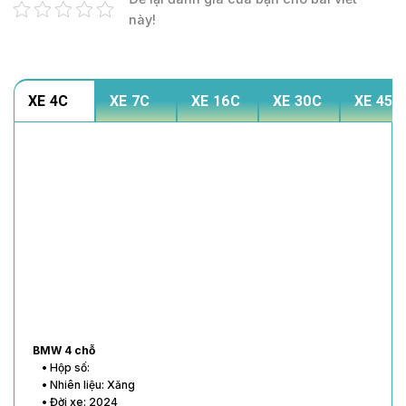
này!
XE 4C
XE 7C
XE 16C
XE 30C
XE 45C
BMW 4 chỗ
• Hộp số:
• Nhiên liệu: Xăng
• Đời xe: 2024