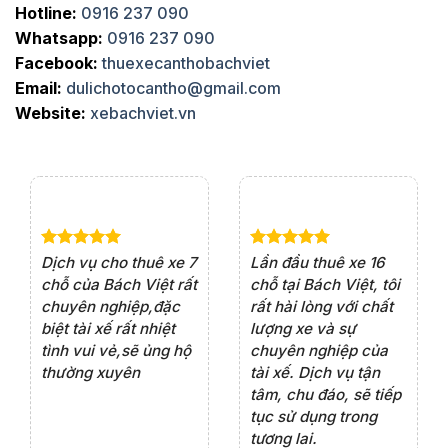
Hotline:
0916 237 090
Whatsapp:
0916 237 090
Facebook:
thuexecanthobachviet
Email:
dulichotocantho@gmail.com
Website:
xebachviet.vn
e 4
Dịch vụ cho thuê xe 7
Lần đầu thuê xe 16
Xe
rất
chỗ của Bách Việt rất
chỗ tại Bách Việt, tôi
tà
ện
chuyên nghiệp,đặc
rất hài lòng với chất
rấ
iểu
biệt tài xế rất nhiệt
lượng xe và sự
th
ôn
tình vui vẻ,sẽ ủng hộ
chuyên nghiệp của
đá
thường xuyên
tài xế. Dịch vụ tận
th
ng
tâm, chu đáo, sẽ tiếp
ch
tục sử dụng trong
ho
tương lai.