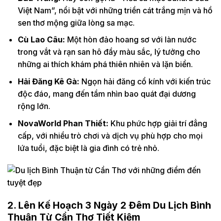
Việt Nam”, nổi bật với những triền cát trắng mịn và hồ
sen thơ mộng giữa lòng sa mạc.
Cù Lao Câu:
Một hòn đảo hoang sơ với làn nước
trong vắt và rạn san hô đầy màu sắc, lý tưởng cho
những ai thích khám phá thiên nhiên và lặn biển.
Hải Đăng Kê Gà:
Ngọn hải đăng cổ kính với kiến trúc
độc đáo, mang đến tầm nhìn bao quát đại dương
rộng lớn.
NovaWorld Phan Thiết:
Khu phức hợp giải trí đẳng
cấp, với nhiều trò chơi và dịch vụ phù hợp cho mọi
lứa tuổi, đặc biệt là gia đình có trẻ nhỏ.
2. Lên Kế Hoạch 3 Ngày 2 Đêm Du Lịch Bình
Thuận Từ Cần Thơ Tiết Kiệm