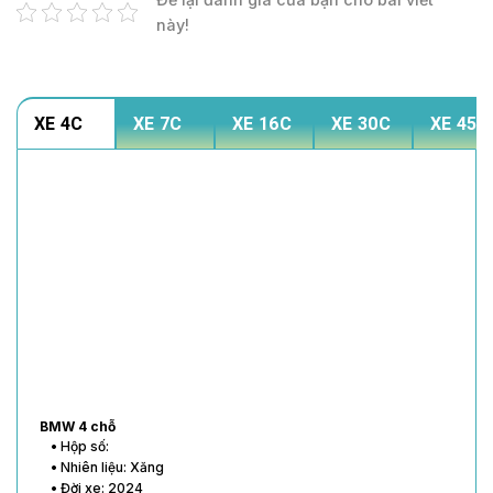
này!
XE 4C
XE 7C
XE 16C
XE 30C
XE 45C
BMW 4 chỗ
• Hộp số:
• Nhiên liệu: Xăng
• Đời xe: 2024