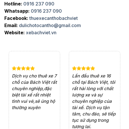
Hotline:
0916 237 090
Whatsapp:
0916 237 090
Facebook:
thuexecanthobachviet
Email:
dulichotocantho@gmail.com
Website:
xebachviet.vn
e 4
Dịch vụ cho thuê xe 7
Lần đầu thuê xe 16
Xe
rất
chỗ của Bách Việt rất
chỗ tại Bách Việt, tôi
tà
ện
chuyên nghiệp,đặc
rất hài lòng với chất
rấ
iểu
biệt tài xế rất nhiệt
lượng xe và sự
th
ôn
tình vui vẻ,sẽ ủng hộ
chuyên nghiệp của
đá
thường xuyên
tài xế. Dịch vụ tận
th
ng
tâm, chu đáo, sẽ tiếp
ch
tục sử dụng trong
ho
tương lai.