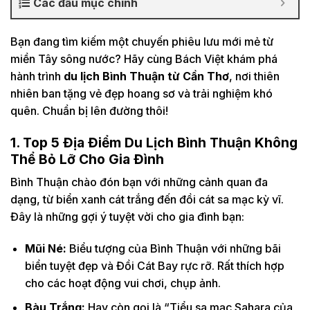
Các đầu mục chính
Bạn đang tìm kiếm một chuyến phiêu lưu mới mẻ từ
miền Tây sông nước? Hãy cùng Bách Việt khám phá
hành trình
du lịch Bình Thuận từ Cần Thơ
, nơi thiên
nhiên ban tặng vẻ đẹp hoang sơ và trải nghiệm khó
quên. Chuẩn bị lên đường thôi!
1. Top 5 Địa Điểm Du Lịch Bình Thuận Không
Thể Bỏ Lỡ Cho Gia Đình
Bình Thuận chào đón bạn với những cảnh quan đa
dạng, từ biển xanh cát trắng đến đồi cát sa mạc kỳ vĩ.
Đây là những gợi ý tuyệt vời cho gia đình bạn:
Mũi Né:
Biểu tượng của Bình Thuận với những bãi
biển tuyệt đẹp và Đồi Cát Bay rực rỡ. Rất thích hợp
cho các hoạt động vui chơi, chụp ảnh.
Bàu Trắng:
Hay còn gọi là “Tiểu sa mạc Sahara của