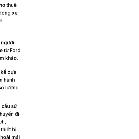
cho thuê
 dòng xe
xe
 người
e từ Ford
am khảo.
t kế dựa
ển hành
số lường
u cầu sử
huyển đi
ch,
hiết bị
thoải mái