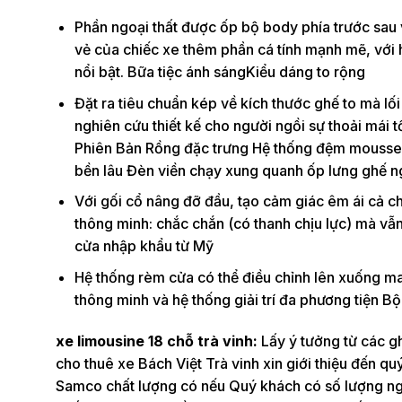
Phần ngoại thất được ốp bộ body phía trước sau 
vẻ của chiếc xe thêm phần cá tính mạnh mẽ, với
nổi bật. Bữa tiệc ánh sángKiểu dáng to rộng
Đặt ra tiêu chuẩn kép về kích thước ghế to mà lố
nghiên cứu thiết kế cho người ngồi sự thoải mái t
Phiên Bản Rồng đặc trưng Hệ thống đệm mousse 
bền lâu Đèn viền chạy xung quanh ốp lưng ghế ng
Với gối cổ nâng đỡ đầu, tạo cảm giác êm ái cả 
thông minh: chắc chắn (có thanh chịu lực) mà v
cửa nhập khẩu từ Mỹ
Hệ thống rèm cửa có thể điều chỉnh lên xuống ma
thông minh và hệ thống giải trí đa phương tiện 
xe limousine 18 chỗ trà vinh:
Lấy ý tưởng từ các g
cho thuê xe Bách Việt Trà vinh xin giới thiệu đến 
Samco chất lượng có nếu Quý khách có số lượng ngư