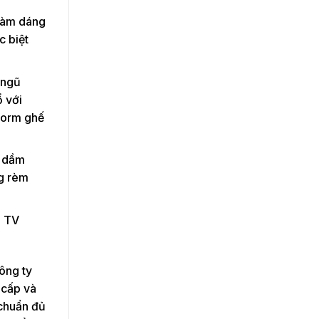
 làm dáng
c biệt
 ngũ
ổ với
form ghế
g dầm
ng rèm
e TV
ông ty
 cấp và
 chuẩn đủ