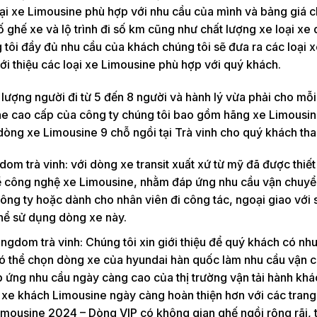
loại xe Limousine phù hợp với nhu cầu của mình và bảng giá 
 ghế xe và lộ trình đi số km cũng như chất lượng xe loại xe
tôi đầy đủ nhu cầu của khách chúng tôi sẽ đưa ra các loại 
ới thiệu các loại xe Limousine phù hợp với quý khách.
lượng người đi từ 5 đến 8 người và hành lý vừa phải cho mỗi
ne cao cấp của công ty chúng tôi bao gồm hãng xe Limousin
 dòng xe Limousine 9 chỗ ngồi tại Trà vinh cho quý khách th
dom trà vinh: với dòng xe transit xuất xứ từ mỹ đã được thiế
về công nghệ xe Limousine, nhằm đáp ứng nhu cầu vận chuy
ông ty hoặc dành cho nhân viên đi công tác, ngoại giao với 
 thể sử dụng dòng xe này.
ngdom trà vinh: Chúng tôi xin giới thiệu để quý khách có nh
có thể chọn dòng xe của hyundai hàn quốc làm nhu cầu vận c
áp ứng nhu cầu ngày càng cao của thị trường vận tải hành khá
e khách Limousine ngày càng hoàn thiện hơn với các trang t
imousine 2024 – Dòng VIP có không gian ghế ngồi rộng rãi, 