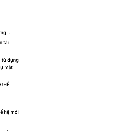
ỡng …
n tải
, tủ đựng
sự mệt
h GHẾ
hế hệ mới