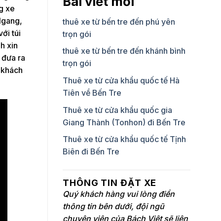
Bài viết mới
g xe
Ngang,
thuê xe từ bến tre đến phú yên
ới túi
trọn gói
h xin
thuê xe từ bến tre đến khánh bình
 đưa ra
trọn gói
ý khách
Thuê xe từ cửa khẩu quốc tế Hà
Tiên về Bến Tre
Thuê xe từ cửa khẩu quốc gia
Giang Thành (Tonhon) đi Bến Tre
Thuê xe từ cửa khẩu quốc tế Tịnh
Biên đi Bến Tre
THÔNG TIN ĐẶT XE
Quý khách hàng vui lòng điền
thông tin bên dưới, đội ngũ
chuyên viên của Bách Việt sẽ liên