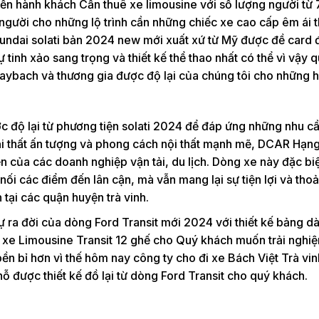
ển hành khách Cần thuê xe limousine với số lượng người từ 
người cho những lộ trình cần những chiếc xe cao cấp êm ái t
undai solati bản 2024 new mới xuất xứ từ Mỹ được đề card đ
tinh xảo sang trọng và thiết kế thể thao nhất có thể vì vậy 
ybach và thương gia được độ lại của chúng tôi cho những h
c độ lại từ phương tiện solati 2024 để đáp ứng những nhu cầ
oại thất ấn tượng và phong cách nội thất mạnh mẽ, DCAR Hạ
của các doanh nghiệp vận tải, du lịch. Dòng xe này đặc bi
 nối các điểm đến lân cận, mà vẫn mang lại sự tiện lợi và thoả
tại các quận huyện trà vinh.
ự ra đời của dòng Ford Transit mới 2024 với thiết kế bảng dà
g xe Limousine Transit 12 ghế cho Quý khách muốn trải nghi
n bỉ hơn vì thế hôm nay công ty cho đi xe Bách Việt Trà vinh
 được thiết kế đồ lại từ dòng Ford Transit cho quý khách.