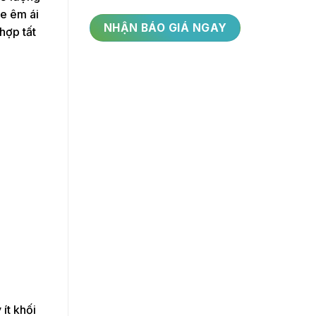
xe êm ái
hợp tất
ít khối