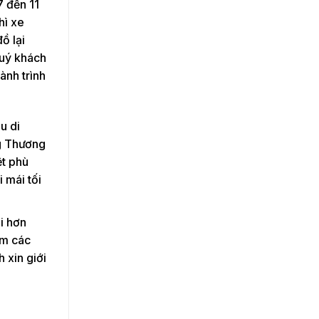
7 đến 11
hì xe
ồ lại
quý khách
ành trình
u di
ng Thương
ệt phù
i mái tối
i hơn
ệm các
 xin giới