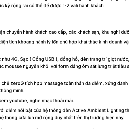
c kỳ rộng rãi có thể để được 1-2 vali hành khách
vận chuyển hành khách cao cấp, các khách sạn, khu nghỉ dư
 diện tích khoang hành lý lớn phù hợp khai thác kinh doanh vậ
c như 4G, Sạc ( Cổng USB ), đồng hồ, đèn trang trí giọt nước
c mousse nguyên khối với form dáng ôm sát lưng triệt tiêu 
cơ chế zeroG tích hợp massage toàn thân đa điểm, xứng dan
thông minh.
, xem youtube, nghe nhạc thoải mái.
ới điểm nổi bật của hệ thống đèn Active Ambient Lighting t
 thống cửa lùa mở rộng duy nhất trên thị trường hiện nay.