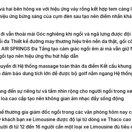
và hai bên hông xe với hiệu ứng vảy rồng kết hợp tem càng
 hiệu ứng bừng sáng của cụm đèn sau tạo nên điểm nhấn khá
i đi vẫn thoải mái Góc nghiêng khi ngồi và ngã lưng được đội
ối đa Thiết kế đường may thương hiệu trên nền da thật, gối c
AIR SPRINGS Đa Tầng tạo cảm giác ngồi êm ái mà vẫn giữ 
ồi tạo nên hiệu ứng thu hút hấp dẫn
chuyến đi Hệ thống massage toàn thân đa điểm Kết cấu khun
ẫn đảm bảo dung tích lớn để được bộ golf nằm ngang Hệ thố
ng đến sự riêng tư và tầm nhìn rộng cho người ngồi trong x
Bộ loa cao cấp tạo nên không gian âm nhạc đầy sống động
hế thương gia giám đốc ngồi trong các văn phòng hôm nay c
quý khách bạn xe Limousine được độ lại từ dòng xe Thaco cao
ời đi từ 12 đến 16 người cần một loại xe Limousine đủ tiêu