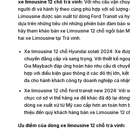
xe limousine 12 chỗ trà vinh:
Với nhu cầu vận chuy
người đi và hành lý theo cùng phù hợp với số lượng 
Limousine được sản xuất từ dòng Ford Transit và hy
dựa trên những tiêu chí những phiên bản đảm bảo sự 
hãy tham khảo bản xe Limousine 12 chỗ ngồi bản Ma
hai xe Limousine tại Trà vinh.
Xe limousine 12 chỗ Hyundai solati 2024: Xe đượ
chuyển đẳng cấp và sang trọng. Với thiết kế ng
Gia Maybach đáp ứng hoàn hảo nhu cầu di chuyển 
hợp với điều kiện giao thông ở các đô thị lớn, kết
đa cho hành khách công ty doanh nghiệp cá nhận 
Xe limousine 12 chỗ ford transit new 2024: Với s
chục cơ sở vì thế hãng xe đề khác đã độ lại dòn
dòng xe xuất xứ từ Mỹ cao cấp hơn an toàn hơn bề
thiệu đến quý khách hàng bản xe Limousine 12 chỗ
Ưu điểm của dòng xe limousine 12 chỗ trà vinh: