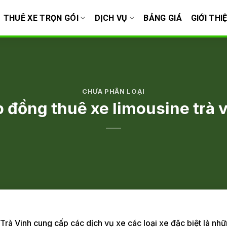
THUÊ XE TRỌN GÓI
DỊCH VỤ
BẢNG GIÁ
GIỚI THI
CHƯA PHÂN LOẠI
 đồng thuê xe limousine trà 
ố Trà Vinh cung cấp các dịch vụ xe các loại xe đặc biệt là n