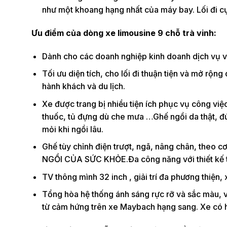
như một khoang hạng nhất của máy bay. Lối đi cự
Ưu điểm của dòng xe limousine 9 chỗ trà vinh:
Dành cho các doanh nghiệp kinh doanh dịch vụ 
Tối ưu diện tích, cho lối đi thuận tiện và mở rộng
hành khách và du lịch.
Xe được trang bị nhiều tiện ích phục vụ công việ
thuốc, tủ đựng dù che mưa …Ghế ngồi da thật, đú
mỏi khi ngồi lâu.
Ghế tùy chỉnh điện trượt, ngã, nâng chân, theo 
NGỒI CỦA SỨC KHỎE.Đa công năng với thiết kế 
TV thông mình 32 inch , giải trí đa phương thiện
Tổng hòa hệ thống ánh sáng rực rỡ và sắc màu, v
từ cảm hứng trên xe Maybach hạng sang. Xe có hệ