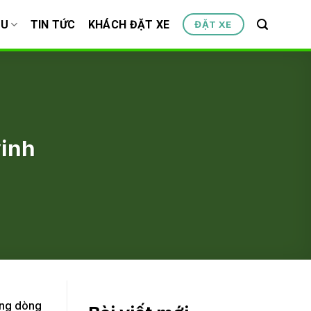
ỆU
TIN TỨC
KHÁCH ĐẶT XE
ĐẶT XE
vinh
hững dòng