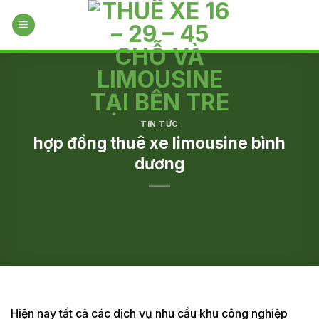
Skip
to
content
TIN TỨC
hợp đồng thuê xe limousine bình
dương
Hiện nay tất cả các dịch vụ nhu cầu khu công nghiệp