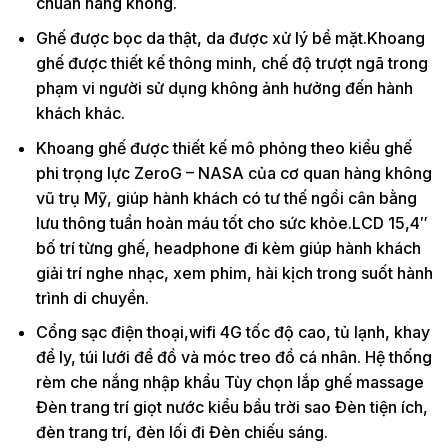
chuẩn hàng không.
Ghế được bọc da thật, da được xử lý bề mặt.Khoang
ghế được thiết kế thông minh, chế độ trượt ngã trong
phạm vi người sử dụng không ảnh hưởng đến hành
khách khác.
Khoang ghế được thiết kế mô phỏng theo kiểu ghế
phi trọng lực ZeroG – NASA của cơ quan hàng không
vũ trụ Mỹ, giúp hành khách có tư thế ngồi cân bằng
lưu thông tuần hoàn máu tốt cho sức khỏe.LCD 15,4″
bố trí từng ghế, headphone đi kèm giúp hành khách
giải trí nghe nhạc, xem phim, hài kịch trong suốt hành
trình di chuyển.
Cổng sạc điện thoại,wifi 4G tốc độ cao, tủ lạnh, khay
để ly, túi lưới để đồ và móc treo đồ cá nhân. Hệ thống
rèm che nắng nhập khẩu Tùy chọn lắp ghế massage
Đèn trang trí giọt nước kiểu bầu trời sao Đèn tiện ích,
đèn trang trí, đèn lối đi Đèn chiếu sáng.