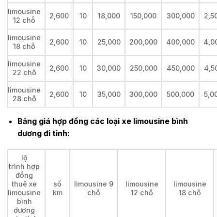
limousine
2,600
10
18,000
150,000
300,000
2,5
12 chỗ
limousine
2,600
10
25,000
200,000
400,000
4,0
18 chỗ
limousine
2,600
10
30,000
250,000
450,000
4,5
22 chỗ
limousine
2,600
10
35,000
300,000
500,000
5,0
28 chỗ
Bảng giá hợp đồng các loại xe limousine bình
dương đi tỉnh:
lộ
trình hợp
đồng
thuê xe
số
limousine 9
limousine
limousine
limousine
km
chỗ
12 chỗ
18 chỗ
bình
dương