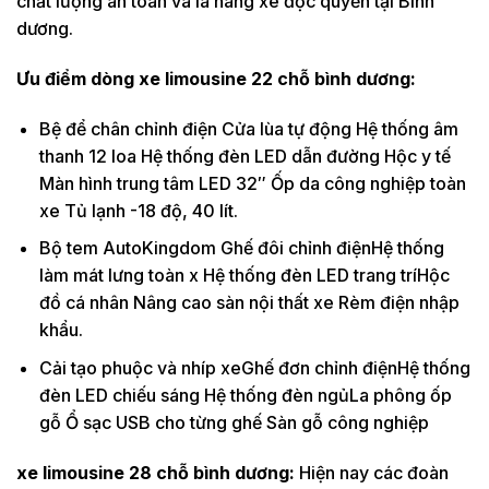
chất lượng an toàn và là hãng xe độc quyền tại Bình
dương.
Ưu điểm dòng xe limousine 22 chỗ bình dương:
Bệ để chân chỉnh điện Cửa lùa tự động Hệ thống âm
thanh 12 loa Hệ thống đèn LED dẫn đường Hộc y tế
Màn hình trung tâm LED 32″ Ốp da công nghiệp toàn
xe Tủ lạnh -18 độ, 40 lít.
Bộ tem AutoKingdom Ghế đôi chỉnh điệnHệ thống
làm mát lưng toàn x Hệ thống đèn LED trang tríHộc
đồ cá nhân Nâng cao sàn nội thất xe Rèm điện nhập
khẩu.
Cải tạo phuộc và nhíp xeGhế đơn chỉnh điệnHệ thống
đèn LED chiếu sáng Hệ thống đèn ngủLa phông ốp
gỗ Ổ sạc USB cho từng ghế Sàn gỗ công nghiệp
xe limousine 28 chỗ bình dương:
Hiện nay các đoàn