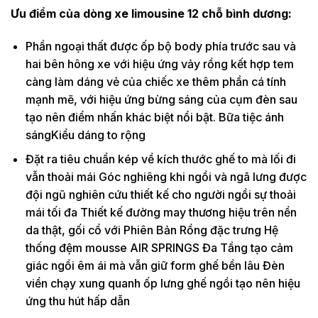
Ưu điểm của dòng xe limousine 12 chỗ bình dương:
Phần ngoại thất được ốp bộ body phía trước sau và
hai bên hông xe với hiệu ứng vảy rồng kết hợp tem
càng làm dáng vẻ của chiếc xe thêm phần cá tính
mạnh mẽ, với hiệu ứng bừng sáng của cụm đèn sau
tạo nên điểm nhấn khác biệt nổi bật. Bữa tiệc ánh
sángKiểu dáng to rộng
Đặt ra tiêu chuẩn kép về kích thước ghế to mà lối đi
vẫn thoải mái Góc nghiêng khi ngồi và ngã lưng được
đội ngũ nghiên cứu thiết kế cho người ngồi sự thoải
mái tối đa Thiết kế đường may thương hiệu trên nền
da thật, gối cổ với Phiên Bản Rồng đặc trưng Hệ
thống đệm mousse AIR SPRINGS Đa Tầng tạo cảm
giác ngồi êm ái mà vẫn giữ form ghế bền lâu Đèn
viền chạy xung quanh ốp lưng ghế ngồi tạo nên hiệu
ứng thu hút hấp dẫn