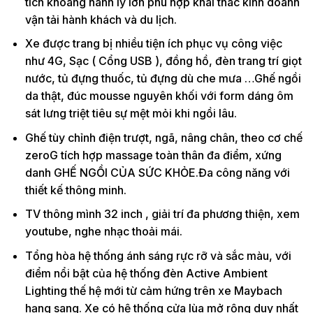
tích khoang hành lý lớn phù hợp khai thác kinh doanh
vận tải hành khách và du lịch.
Xe được trang bị nhiều tiện ích phục vụ công việc
như 4G, Sạc ( Cổng USB ), đồng hồ, đèn trang trí giọt
nước, tủ đựng thuốc, tủ đựng dù che mưa …Ghế ngồi
da thật, đúc mousse nguyên khối với form dáng ôm
sát lưng triệt tiêu sự mệt mỏi khi ngồi lâu.
Ghế tùy chỉnh điện trượt, ngã, nâng chân, theo cơ chế
zeroG tích hợp massage toàn thân đa điểm, xứng
danh GHẾ NGỒI CỦA SỨC KHỎE.Đa công năng với
thiết kế thông minh.
TV thông mình 32 inch , giải trí đa phương thiện, xem
youtube, nghe nhạc thoải mái.
Tổng hòa hệ thống ánh sáng rực rỡ và sắc màu, với
điểm nổi bật của hệ thống đèn Active Ambient
Lighting thế hệ mới từ cảm hứng trên xe Maybach
hạng sang. Xe có hệ thống cửa lùa mở rộng duy nhất