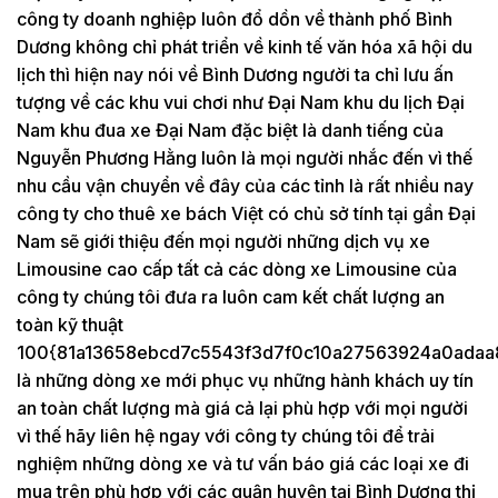
công ty doanh nghiệp luôn đổ dồn về thành phố Bình
Dương không chỉ phát triển về kinh tế văn hóa xã hội du
lịch thì hiện nay nói về Bình Dương người ta chỉ lưu ấn
tượng về các khu vui chơi như Đại Nam khu du lịch Đại
Nam khu đua xe Đại Nam đặc biệt là danh tiếng của
Nguyễn Phương Hằng luôn là mọi người nhắc đến vì thế
nhu cầu vận chuyển về đây của các tỉnh là rất nhiều nay
công ty cho thuê xe bách Việt có chủ sở tính tại gần Đại
Nam sẽ giới thiệu đến mọi người những dịch vụ xe
Limousine cao cấp tất cả các dòng xe Limousine của
công ty chúng tôi đưa ra luôn cam kết chất lượng an
toàn kỹ thuật
100{81a13658ebcd7c5543f3d7f0c10a27563924a0adaa
là những dòng xe mới phục vụ những hành khách uy tín
an toàn chất lượng mà giá cả lại phù hợp với mọi người
vì thế hãy liên hệ ngay với công ty chúng tôi để trải
nghiệm những dòng xe và tư vấn báo giá các loại xe đi
mua trên phù hợp với các quận huyện tại Bình Dương thị