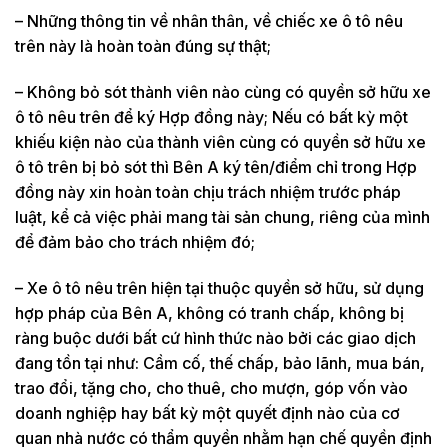
– Những thông tin về nhân thân, về chiếc xe ô tô nêu
trên này là hoàn toàn đúng sự thật;
– Không bỏ sót thành viên nào cùng có quyền sở hữu xe
ô tô nêu trên để ký Hợp đồng này; Nếu có bất kỳ một
khiếu kiện nào của thành viên cùng có quyền sở hữu xe
ô tô trên bị bỏ sót thì Bên A ký tên/điểm chỉ trong Hợp
đồng này xin hoàn toàn chịu trách nhiệm trước pháp
luật, kể cả việc phải mang tài sản chung, riêng của mình
để đảm bảo cho trách nhiệm đó;
– Xe ô tô nêu trên hiện tại thuộc quyền sở hữu, sử dụng
hợp pháp của Bên A, không có tranh chấp, không bị
ràng buộc d­ưới bất cứ hình thức nào bởi các giao dịch
đang tồn tại như: Cầm cố, thế chấp, bảo lãnh, mua bán,
trao đổi, tặng cho, cho thuê, cho mượn, góp vốn vào
doanh nghiệp hay bất kỳ một quyết định nào của cơ
quan nhà n­ước có thẩm quyền nhằm hạn chế quyền định