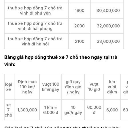
thuê xe hợp đồng 7 chỗ trà
1900
30,400,000
vinh đi phú yên
thuê xe hợp đồng 7 chỗ trà
2000
32,000,000
vinh đi hải phòng
thuê xe hợp đồng 7 chỗ trà
2100
33,600,000
vinh đi hà nội
Bảng giá hợp đồng thuê xe 7 chỗ theo ngày tại
trà
vinh:
Định mức
giờ quy
km
loại
vượt 100
vượt
100 km/
định giờ
vượt
v
xe
km/ngày
10 giờ
ngày
/ ngày
đ/km
gi
xe
1 km =
10
60.000
7
1,300,000
6,000
60
6.000 đ
giờ/ngày
đ
chỗ