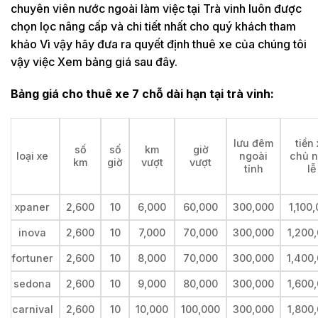
chuyên viên nước ngoài làm việc tại Trà vinh luôn được
chọn lọc nâng cấp và chi tiết nhất cho quý khách tham
khảo Vì vậy hãy đưa ra quyết định thuê xe của chúng tôi
vậy việc Xem bảng giá sau đây.
Bảng giá cho thuê xe 7 chỗ dài hạn tại
trà vinh:
lưu đêm
tiền
số
số
km
giờ
loại xe
ngoài
chủ n
km
giờ
vượt
vượt
tỉnh
lễ
xpaner
2,600
10
6,000
60,000
300,000
1,100
inova
2,600
10
7,000
70,000
300,000
1,200
fortuner
2,600
10
8,000
70,000
300,000
1,400
sedona
2,600
10
9,000
80,000
300,000
1,600
carnival
2,600
10
10,000
100,000
300,000
1,800