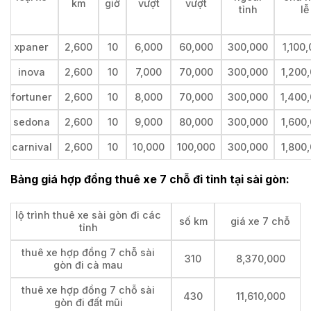
km
giờ
vượt
vượt
tỉnh
lễ
xpaner
2,600
10
6,000
60,000
300,000
1,100
inova
2,600
10
7,000
70,000
300,000
1,200
fortuner
2,600
10
8,000
70,000
300,000
1,400
sedona
2,600
10
9,000
80,000
300,000
1,600
carnival
2,600
10
10,000
100,000
300,000
1,800
Bảng giá hợp đồng thuê xe 7 chỗ đi tỉnh tại
sài gòn:
lộ trình thuê xe sài gòn đi các
số km
giá xe 7 chỗ
tỉnh
thuê xe hợp đồng 7 chỗ sài
310
8,370,000
gòn đi cà mau
thuê xe hợp đồng 7 chỗ sài
430
11,610,000
gòn đi đất mũi