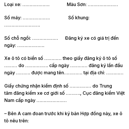
Loại xe: ………………. Màu Sơn: …………………
Số máy: ………………. Số khung:
…………………….
Số chỗ ngồi: ……………… Đăng ký xe có giá trị đến
ngày: ……………….
Xe ô tô có biển số ………… theo giấy đăng ký ô tô số
……… do ……………. cấp ngày ………… đăng ký lần đầu
ngày ………. được mang tên…………. tại địa chỉ: …………
Giấy chứng nhận kiểm định số …………… do Trung
tâm đăng kiểm xe cơ giới số ………., Cục đăng kiểm Việt
Nam cấp ngày …………………
– Bên A cam đoan trước khi ký bản Hợp đồng này, xe ô
tô nêu trên: