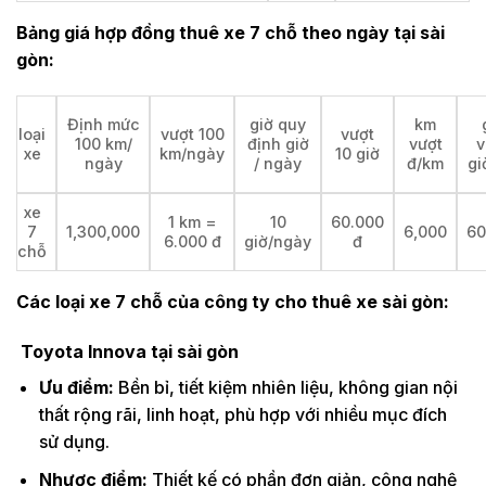
Bảng giá hợp đồng thuê xe 7 chỗ theo ngày tại
sài
gòn:
Định mức
giờ quy
km
loại
vượt 100
vượt
100 km/
định giờ
vượt
v
xe
km/ngày
10 giờ
ngày
/ ngày
đ/km
gi
xe
1 km =
10
60.000
7
1,300,000
6,000
60
6.000 đ
giờ/ngày
đ
chỗ
Các loại xe 7 chỗ của công ty cho thuê xe
sài gòn:
Toyota Innova tại sài gòn
Ưu điểm:
Bền bỉ, tiết kiệm nhiên liệu, không gian nội
thất rộng rãi, linh hoạt, phù hợp với nhiều mục đích
sử dụng.
Nhược điểm:
Thiết kế có phần đơn giản, công nghệ