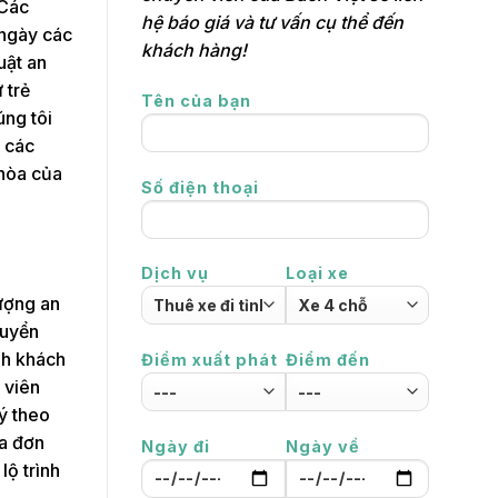
 Các
hệ báo giá và tư vấn cụ thể đến
 ngày các
khách hàng!
uật an
 trẻ
Tên của bạn
úng tôi
ỗ các
 hòa của
Số điện thoại
Dịch vụ
Loại xe
lượng an
huyển
nh khách
Điểm xuất phát
Điểm đến
 viên
ý theo
óa đơn
Ngày đi
Ngày về
lộ trình