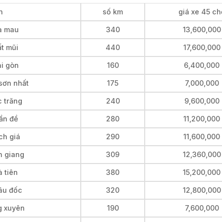
h
số km
giá xe 45 ch
cà mau
340
13,600,000
ất mũi
440
17,600,000
ài gòn
160
6,400,000
sơn nhất
175
7,000,000
c trăng
240
9,600,000
ần đề
280
11,200,000
ch giá
290
11,600,000
n giang
309
12,360,000
 tiên
380
15,200,000
hâu đốc
320
12,800,000
g xuyên
190
7,600,000