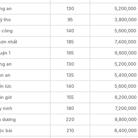
ong an
130
5,200,000
ỹ tho
95
3,800,000
ò công
140
5,600,000
sơn nhất
185
7,400,000
uận 1
165
6,600,000
ong an
130
5,200,000
ân an
135
5,400,000
ến lức
140
5,600,000
ần giờ
155
6,200,000
y ninh
180
7,200,000
h dương
220
8,800,000
ộc bài
210
8,400,000