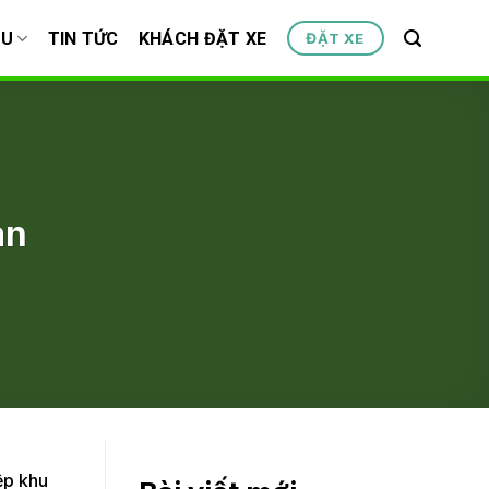
ỆU
TIN TỨC
KHÁCH ĐẶT XE
ĐẶT XE
an
ệp khu