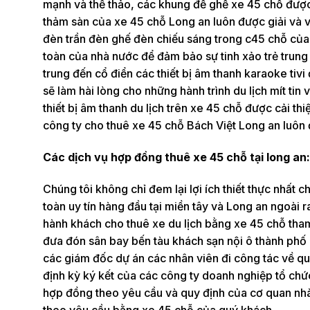
mạnh và thể thảo, các khung đế ghế xe 45 chỗ được
thảm sàn của xe 45 chỗ Long an luôn được giải và vệ
đèn trần đèn ghế đèn chiếu sáng trong c45 chỗ của 
toàn của nhà nước để đảm bảo sự tinh xảo trẻ trun
trung đến cổ điển các thiết bị âm thanh karaoke tiv
sẽ làm hài lòng cho những hành trình du lịch mít tin 
thiết bị âm thanh du lịch trên xe 45 chỗ được cải th
công ty cho thuê xe 45 chỗ Bách Việt Long an luôn 
Các dịch vụ hợp đồng thuê xe 45 chỗ tại long an:
Chúng tôi không chỉ đem lại lợi ích thiết thực nhất
toàn uy tín hàng đầu tại miền tây và Long an ngoài 
hành khách cho thuê xe du lịch bằng xe 45 chỗ tham
đưa đón sân bay bến tàu khách sạn nội ô thành phố
các giám đốc dự án các nhân viên đi công tác về q
định kỳ ký kết của các công ty doanh nghiệp tổ chứ
hợp đồng theo yêu cầu và quy định của cơ quan nhà 
theo yêu cầu bằng xe 45 chỗ của quý khách.