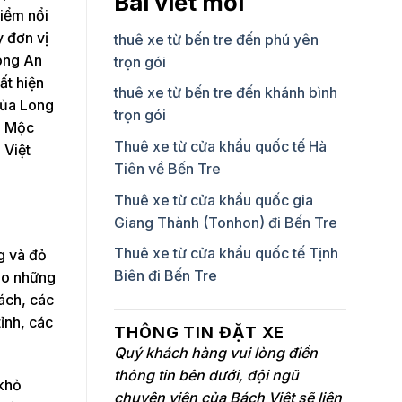
Bài viết mới
điểm nổi
y đơn vị
thuê xe từ bến tre đến phú yên
Long An
trọn gói
ất hiện
thuê xe từ bến tre đến khánh bình
của Long
trọn gói
, Mộc
Thuê xe từ cửa khẩu quốc tế Hà
 Việt
Tiên về Bến Tre
Thuê xe từ cửa khẩu quốc gia
Giang Thành (Tonhon) đi Bến Tre
Thuê xe từ cửa khẩu quốc tế Tịnh
g và đỏ
Biên đi Bến Tre
ho những
ách, các
ỉnh, các
THÔNG TIN ĐẶT XE
Quý khách hàng vui lòng điền
thông tin bên dưới, đội ngũ
 khỏ
chuyên viên của Bách Việt sẽ liên