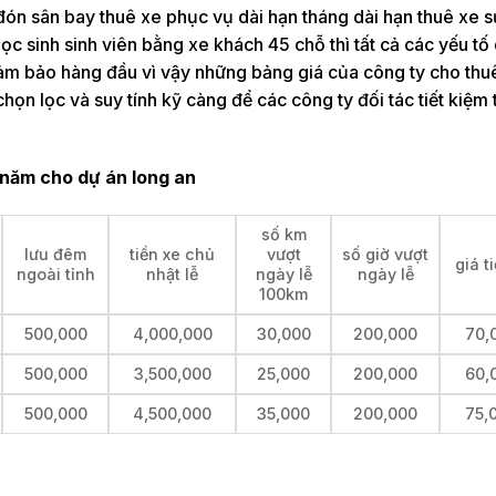
đón sân bay thuê xe phục vụ dài hạn tháng dài hạn thuê xe s
c sinh sinh viên bằng xe khách 45 chỗ thì tất cả các yếu tố
 đảm bảo hàng đầu vì vậy những bảng giá của công ty cho thu
ọn lọc và suy tính kỹ càng để các công ty đối tác tiết kiệm t
 năm cho dự án long an
số km
lưu đêm
tiền xe chủ
vượt
số giờ vượt
giá t
ngoài tỉnh
nhật lễ
ngày lễ
ngày lễ
100km
500,000
4,000,000
30,000
200,000
70,
500,000
3,500,000
25,000
200,000
60,
500,000
4,500,000
35,000
200,000
75,