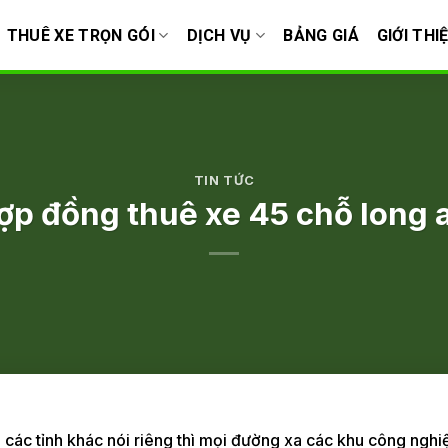
THUÊ XE TRỌN GÓI
DỊCH VỤ
BẢNG GIÁ
GIỚI THI
TIN TỨC
ợp đồng thuê xe 45 chỗ long 
à các tỉnh khác nói riêng thì mọi đường xa các khu công nghi