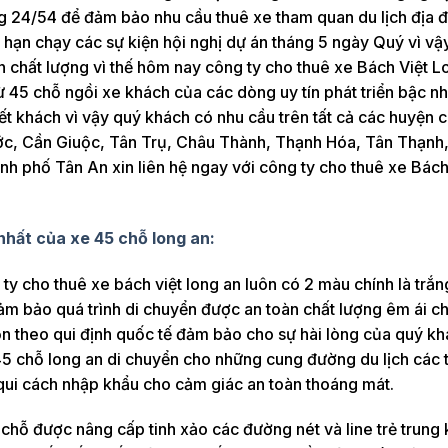
ng 24/54 để đảm bảo nhu cầu thuê xe tham quan du lịch địa 
n hạn chạy các sự kiện hội nghị dự án tháng 5 ngày Quý vì vậ
n chất lượng vì thế hôm nay công ty cho thuê xe Bách Việt 
ừ 45 chỗ ngồi xe khách của các dòng uy tín phát triển bậc nh
iết khách vì vậy quý khách có nhu cầu trên tất cả các huyện 
c, Cần Giuộc, Tân Trụ, Châu Thành, Thạnh Hóa, Tân Thạnh
nh phố Tân An xin liên hệ ngay với công ty cho thuê xe Bách
 nhất của xe 45 chỗ long an:
y cho thuê xe bách việt long an luôn có 2 màu chính là trắn
m bảo quá trình di chuyển được an toàn chất lượng êm ái c
n theo qui định quốc tế đảm bảo cho sự hài lòng của quý kh
 45 chỗ long an di chuyển cho những cung đường du lịch các t
 qui cách nhập khẩu cho cảm giác an toàn thoáng mát.
 chỗ được nâng cấp tinh xảo các đường nét và line trẻ trung