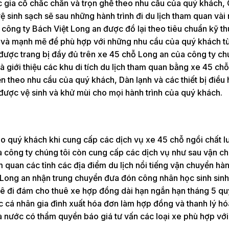
 gia cố chắc chắn và trọn ghế theo nhu cầu của quý khách,
 sinh sạch sẽ sau những hành trình đi du lịch tham quan vài
công ty Bách Việt Long an được đồ lại theo tiêu chuẩn kỹ th
g và mạnh mẽ để phù hợp với những nhu cầu của quý khách từ
i được trang bị đầy đủ trên xe 45 chỗ Long an của công ty ch
và giới thiệu các khu di tích du lịch tham quan bằng xe 45 ch
iện theo nhu cầu của quý khách, Dàn lạnh và các thiết bị điều
được vệ sinh và khử mùi cho mọi hành trình của quý khách.
 cho quý khách khi cung cấp các dịch vụ xe 45 chỗ ngồi chất 
ra công ty chúng tôi còn cung cấp các dịch vụ như sau vận c
 quan các tỉnh các địa điểm du lịch nổi tiếng vận chuyển hà
 Long an nhận trung chuyển đưa đón công nhân học sinh sinh
uê đi đám cho thuê xe hợp đồng dài hạn ngắn hạn tháng 5 qu
c cá nhân gia đình xuất hóa đơn làm hợp đồng và thanh lý h
nước có thẩm quyền báo giá tư vấn các loại xe phù hợp với 