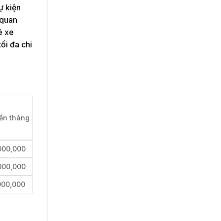
ự kiện
 quan
ê xe
ối đa chi
iền tháng
000,000
000,000
000,000