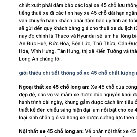
chiết xuất phải đảm bảo các loại xe 45 chỗ lưu thô
tiếng thuê xe đi các tỉnh hay xe 45 chỗ dài hạn ngắ
vận chuyển hành khách phải đảm bảo uy tính an toà
sẽ gửi đến quý khách bảng giá cho thuê xe du lịch t
nay đó chính là Thaco và Hyundai sẽ làm hài lòng b
An Đức Huệ, Đức Hòa, Bến Lức, Thủ Thừa, Cần Đướ
Hóa, Vĩnh Hưng, Tân Hưng, thị xã Kiến Tường và thà
Long An chúng tôi.
giới thiêu chi tiết thông số xe 45 chỗ chất lượng
Ngoại thất xe 45 chỗ long an:
Xe 45 chỗ của công t
đẹp đẻ, các vỏ và mâm xe được đúc nguyên khối đả
hành trình dài ngày, khung gầm được cách âm tiêu ồ
thiết kế đèn chiếu sáng hiện đại làm nổi bật cho xe
loại kính chắn gió và hong xe được cường lực theo
Nội thất xe 45 chỗ long an:
Về phần nội thất xe 45