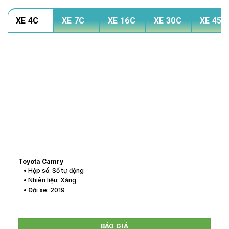
XE 4C
XE 7C
XE 16C
XE 30C
XE 45C
Toyota Vios
• Hộp số: Số tự động
• Nhiên liệu: Xăng
• Đời xe: 2020
BÁO GIÁ