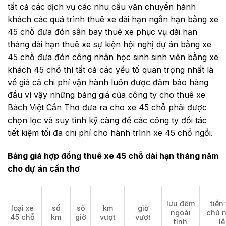
tất cả các dịch vụ các nhu cầu vận chuyển hành
khách các quá trình thuê xe dài hạn ngắn hạn bằng xe
45 chỗ đưa đón sân bay thuê xe phục vụ dài hạn
tháng dài hạn thuê xe sự kiện hội nghị dự án bằng xe
45 chỗ đưa đón công nhân học sinh sinh viên bằng xe
khách 45 chỗ thì tất cả các yếu tố quan trọng nhất là
về giá cả chi phí vận hành luôn được đảm bảo hàng
đầu vì vậy những bảng giá của công ty cho thuê xe
Bách Việt Cần Thơ đưa ra cho xe 45 chỗ phải được
chọn lọc và suy tính kỹ càng để các công ty đối tác
tiết kiệm tối đa chi phí cho hành trình xe 45 chỗ ngồi.
Bảng giá hợp đồng thuê xe 45 chỗ dài hạn tháng năm
cho dự án cần thơ
lưu đêm
tiền
loại xe
số
số
km
giờ
ngoài
chủ n
45 chỗ
km
giờ
vượt
vượt
tỉnh
lễ