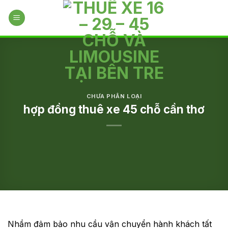
Skip
to
content
CHƯA PHÂN LOẠI
hợp đồng thuê xe 45 chỗ cần thơ
Nhầm đảm bảo nhu cầu vận chuyển hành khách tất