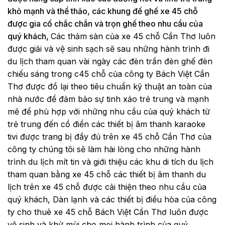
khỏ mạnh và thể thảo, các khung đế ghế xe 45 chỗ
được gia cố chắc chắn và trọn ghế theo nhu cầu của
quý khách,
Các thảm sàn của xe 45 chỗ Cần Thơ luôn
được giải và vệ sinh sạch sẽ sau những hành trình đi
du lịch tham quan vài ngày các đèn trần đèn ghế đèn
chiếu sáng trong c45 chỗ của công ty Bách Việt Cần
Thơ được đồ lại theo tiêu chuẩn kỹ thuật an toàn của
nhà nước để đảm bảo sự tinh xảo trẻ trung và mạnh
mẽ để phù hợp với những nhu cầu của quý khách từ
trẻ trung đến cổ điển các thiết bị âm thanh karaoke
tivi được trang bị đầy đủ trên xe 45 chỗ Cần Thơ của
công ty chúng tôi sẽ làm hài lòng cho những hành
trình du lịch mít tin và giới thiệu các khu di tích du lịch
tham quan bằng xe 45 chỗ các thiết bị âm thanh du
lịch trên xe 45 chỗ được cải thiện theo nhu cầu của
quý khách,
Dàn lạnh và các thiết bị điều hòa của công
ty cho thuê xe 45 chỗ Bách Việt Cần Thơ luôn được
vệ sinh và khử mùi cho mọi hành trình của quý