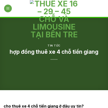
Skip
to
content
TIN TỨC
hợp đồng thuê xe 4 chỗ tiền giang
cho thuê xe 4 chỗ tiền giang ở đâu uy tín?