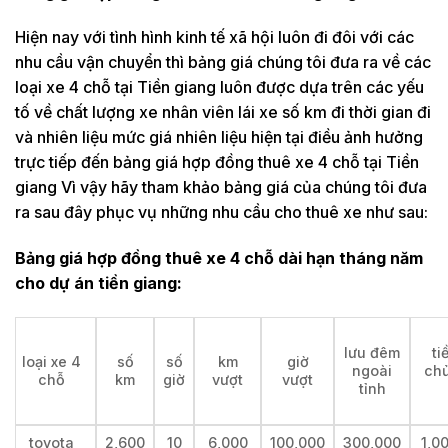
Hiện nay với tình hình kinh tế xã hội luôn đi đôi với các
nhu cầu vận chuyển thì bảng giá chúng tôi đưa ra về các
loại xe 4 chỗ tại Tiền giang luôn được dựa trên các yếu
tố về chất lượng xe nhân viên lái xe số km đi thời gian đi
và nhiên liệu mức giá nhiên liệu hiện tại điều ảnh hưởng
trực tiếp đến bảng giá hợp đồng thuê xe 4 chỗ tại Tiền
giang Vì vậy hãy tham khảo bảng giá của chúng tôi đưa
ra sau đây phục vụ những nhu cầu cho thuê xe như sau:
Bảng giá hợp đồng thuê xe 4 chỗ dài hạn tháng năm
cho dự án tiền giang:
lưu đêm
ti
loại xe 4
số
số
km
giờ
ngoài
chủ
chỗ
km
giờ
vượt
vượt
tỉnh
toyota
2,600
10
6,000
100,000
300,000
1,0