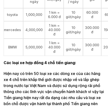
ngày
/ ngày
1 km =
10
60.000
toyota
1,000,000
6
6.000 đ
giờ/ngày
đ
1 km =
10
300.000
mercedes
4,000,000
40.000
15
giờ/ngày
đ
đ
1 km =
10
300.000
BMW
5,000,000
40.000
20
giờ/ngày
đ
đ
Các loại xe hợp đồng 4 chỗ tiền giang:
Hiện nay có trên 50 loại xe các dòng xe của các hãng
xe 4 chỗ trên khắp thế giới được nhập về và lắp ghép
trong nước tại Việt Nam và được sử dụng rộng rãi phổ
thông cho các lĩnh vực vận chuyển hành khách vì vậy tại
Tiền giang hiện nay rất đa dạng các nhu cầu và loại xe
bốn chỗ được vận hành tại thành phố Tiền giang nên