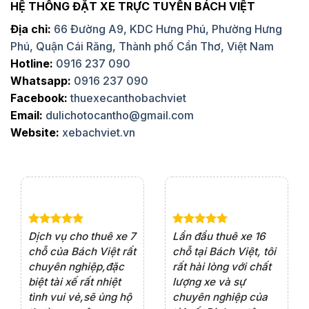
HỆ THỐNG ĐẶT XE TRỰC TUYẾN BÁCH VIỆT
Địa chỉ:
66 Đường A9, KDC Hưng Phú, Phường Hưng
Phú, Quận Cái Răng, Thành phố Cần Thơ, Việt Nam
Hotline:
0916 237 090
Whatsapp:
0916 237 090
Facebook:
thuexecanthobachviet
Email:
dulichotocantho@gmail.com
Website:
xebachviet.vn
e 4
Dịch vụ cho thuê xe 7
Lần đầu thuê xe 16
Xe
rất
chỗ của Bách Việt rất
chỗ tại Bách Việt, tôi
tà
ện
chuyên nghiệp,đặc
rất hài lòng với chất
rấ
iểu
biệt tài xế rất nhiệt
lượng xe và sự
th
ôn
tình vui vẻ,sẽ ủng hộ
chuyên nghiệp của
đá