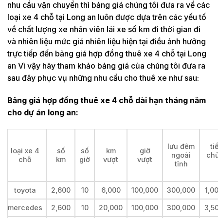
nhu cầu vận chuyển thì bảng giá chúng tôi đưa ra về các
loại xe 4 chỗ tại Long an luôn được dựa trên các yếu tố
về chất lượng xe nhân viên lái xe số km đi thời gian đi
và nhiên liệu mức giá nhiên liệu hiện tại điều ảnh hưởng
trực tiếp đến bảng giá hợp đồng thuê xe 4 chỗ tại Long
an Vì vậy hãy tham khảo bảng giá của chúng tôi đưa ra
sau đây phục vụ những nhu cầu cho thuê xe như sau:
Bảng giá hợp đồng thuê xe 4 chỗ dài hạn tháng năm
cho dự án long an:
lưu đêm
ti
loại xe 4
số
số
km
giờ
ngoài
chủ
chỗ
km
giờ
vượt
vượt
tỉnh
toyota
2,600
10
6,000
100,000
300,000
1,0
mercedes
2,600
10
20,000
100,000
300,000
3,5