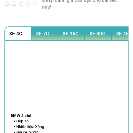
Để lại đánh giá của bạn cho bài viết
này!
XE 4C
XE 7C
XE 16C
XE 30C
XE 45C
BMW 4 chỗ
• Hộp số:
• Nhiên liệu: Xăng
• Đời xe: 2024