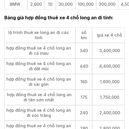
BMW
2,600
10
30,000
100,000
300,000
4,5
Bảng giá hợp đồng thuê xe 4 chỗ long an đi tỉnh:
lộ trình thuê xe long an đi các
số
giá xe 4 chỗ
tỉnh
km
hợp đồng thuê xe 4 chỗ long an
340
3,400,000
đi cà mau
hợp đồng thuê xe 4 chỗ long an
440
4,400,000
đi đất mũi
hợp đồng thuê xe 4 chỗ long an
160
1,600,000
đi sài gòn
hợp đồng thuê xe 4 chỗ long an
175
1,750,000
đi tân sơn nhất
hợp đồng thuê xe 4 chỗ long an
240
2,400,000
đi sóc trăng
hợp đồng thuê xe 4 chỗ long an
280
2,800,000