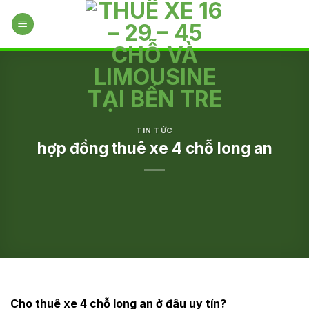
Skip
to
content
TIN TỨC
hợp đồng thuê xe 4 chỗ long an
Cho thuê xe 4 chỗ long an ở đâu uy tín?