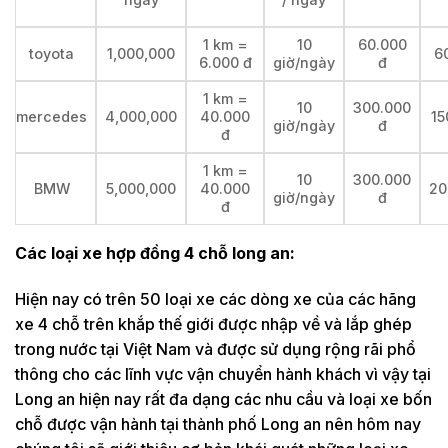
1 km =
10
60.000
toyota
1,000,000
6
6.000 đ
giờ/ngày
đ
1 km =
10
300.000
mercedes
4,000,000
40.000
15
giờ/ngày
đ
đ
1 km =
10
300.000
BMW
5,000,000
40.000
20
giờ/ngày
đ
đ
Các loại xe hợp đồng 4 chỗ long an:
Hiện nay có trên 50 loại xe các dòng xe của các hãng
xe 4 chỗ trên khắp thế giới được nhập về và lắp ghép
trong nước tại Việt Nam và được sử dụng rộng rãi phổ
thông cho các lĩnh vực vận chuyển hành khách vì vậy tại
Long an hiện nay rất đa dạng các nhu cầu và loại xe bốn
chỗ được vận hành tại thành phố Long an nên hôm nay