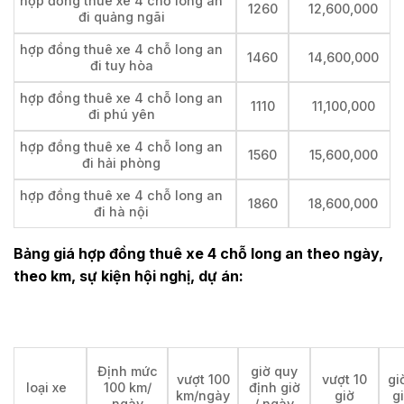
hợp đồng thuê xe 4 chỗ long an
1260
12,600,000
đi quảng ngãi
hợp đồng thuê xe 4 chỗ long an
1460
14,600,000
đi tuy hòa
hợp đồng thuê xe 4 chỗ long an
1110
11,100,000
đi phú yên
hợp đồng thuê xe 4 chỗ long an
1560
15,600,000
đi hải phòng
hợp đồng thuê xe 4 chỗ long an
1860
18,600,000
đi hà nội
Bảng giá hợp đồng thuê xe 4 chỗ long an theo ngày,
theo km, sự kiện hội nghị, dự án:
Định mức
giờ quy
vượt 100
vượt 10
gi
loại xe
100 km/
định giờ
km/ngày
giờ
g
ngày
/ ngày