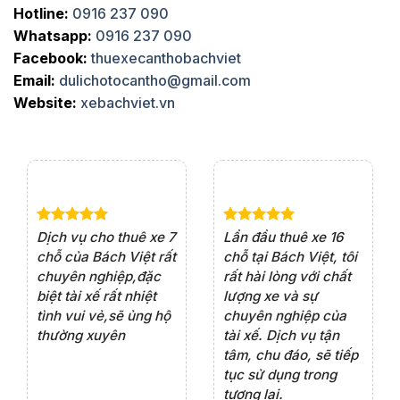
Hotline:
0916 237 090
Whatsapp:
0916 237 090
Facebook:
thuexecanthobachviet
Email:
dulichotocantho@gmail.com
Website:
xebachviet.vn
e 4
Dịch vụ cho thuê xe 7
Lần đầu thuê xe 16
Xe
rất
chỗ của Bách Việt rất
chỗ tại Bách Việt, tôi
tà
ện
chuyên nghiệp,đặc
rất hài lòng với chất
rấ
iểu
biệt tài xế rất nhiệt
lượng xe và sự
th
ôn
tình vui vẻ,sẽ ủng hộ
chuyên nghiệp của
đá
thường xuyên
tài xế. Dịch vụ tận
th
ng
tâm, chu đáo, sẽ tiếp
ch
tục sử dụng trong
ho
tương lai.