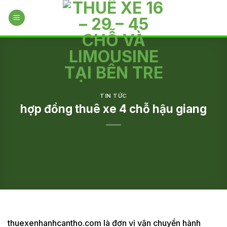
Skip
to
content
TIN TỨC
hợp đồng thuê xe 4 chỗ hậu giang
thuexenhanhcantho.com là đơn vị vận chuyển hành