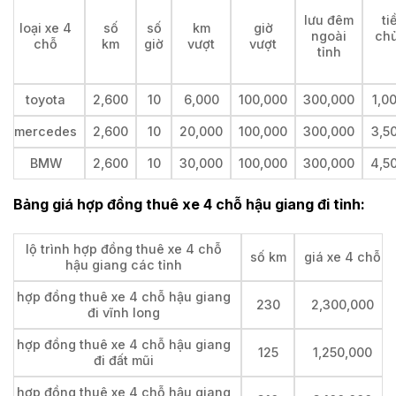
lưu đêm
ti
loại xe 4
số
số
km
giờ
ngoài
chủ
chỗ
km
giờ
vượt
vượt
tỉnh
toyota
2,600
10
6,000
100,000
300,000
1,0
mercedes
2,600
10
20,000
100,000
300,000
3,5
BMW
2,600
10
30,000
100,000
300,000
4,5
Bảng giá hợp đồng thuê xe 4 chỗ hậu giang đi tỉnh:
lộ trình hợp đồng thuê xe 4 chỗ
số km
giá xe 4 chỗ
hậu giang các tỉnh
hợp đồng thuê xe 4 chỗ hậu giang
230
2,300,000
đi vĩnh long
hợp đồng thuê xe 4 chỗ hậu giang
125
1,250,000
đi đất mũi
hợp đồng thuê xe 4 chỗ hậu giang