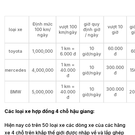
Định mức
giờ quy
vượt 100
vượt 10
gi
loại xe
100 km/
định giờ
km/ngày
giờ
g
ngày
/ ngày
1 km =
10
60.000
toyota
1,000,000
6
6.000 đ
giờ/ngày
đ
1 km =
10
300.000
mercedes
4,000,000
40.000
15
giờ/ngày
đ
đ
1 km =
10
300.000
BMW
5,000,000
40.000
20
giờ/ngày
đ
đ
Các loại xe hợp đồng 4 chỗ hậu giang:
Hiện nay có trên 50 loại xe các dòng xe của các hãng
xe 4 chỗ trên khắp thế giới được nhập về và lắp ghép