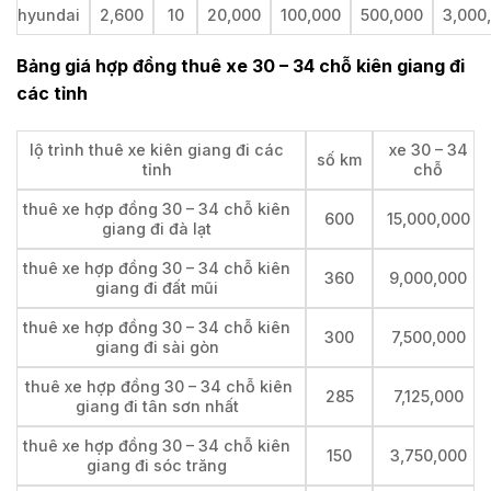
hyundai
2,600
10
20,000
100,000
500,000
3,000
Bảng giá hợp đồng thuê xe 30 – 34 chỗ kiên giang đi
các tỉnh
lộ trình thuê xe kiên giang đi các
xe 30 – 34
số km
tỉnh
chỗ
thuê xe hợp đồng 30 – 34 chỗ kiên
600
15,000,000
giang đi đà lạt
thuê xe hợp đồng 30 – 34 chỗ kiên
360
9,000,000
giang đi đất mũi
thuê xe hợp đồng 30 – 34 chỗ kiên
300
7,500,000
giang đi sài gòn
thuê xe hợp đồng 30 – 34 chỗ kiên
285
7,125,000
giang đi tân sơn nhất
thuê xe hợp đồng 30 – 34 chỗ kiên
150
3,750,000
giang đi sóc trăng