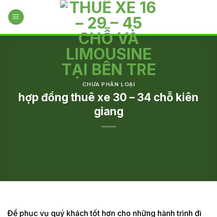
Skip
to
content
CHƯA PHÂN LOẠI
hợp đồng thuê xe 30 – 34 chỗ kiên
giang
Để phục vụ quý khách tốt hơn cho những hành trình đi