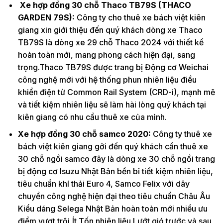
Xe hợp đồng 30 chỗ Thaco TB79S (THACO
GARDEN 79S):
Công ty cho thuê xe bách việt kiên
giang xin giới thiệu đến quý khách dòng xe Thaco
TB79S là dòng xe 29 chỗ Thaco 2024 với thiết kế
hoàn toàn mới, mang phong cách hiện đại, sang
trọng.Thaco TB79S được trang bị Động cơ Weichai
công nghệ mới với hệ thống phun nhiên liệu điều
khiển điện tử Common Rail System (CRD-i), mạnh mẽ
và tiết kiệm nhiên liệu sẽ làm hài lòng quý khách tại
kiên giang có nhu cầu thuê xe của mình.
Xe hợp đồng 30 chỗ samco 2020:
Công ty thuê xe
bách việt kiên giang gởi đến quý khách cần thuê xe
30 chỗ ngồi samco đây là dòng xe 30 chỗ ngồi trang
bị động cơ Isuzu Nhật Bản bền bỉ tiết kiệm nhiên liệu,
tiêu chuẩn khí thải Euro 4, Samco Felix với dây
chuyền công nghệ hiện đại theo tiêu chuẩn Châu Âu
Kiểu dáng Selega Nhật Bản hoàn toàn mới nhiều ưu
điểm vượt trội,Ít Tốn nhiên liệu Lướt gió trước và sau