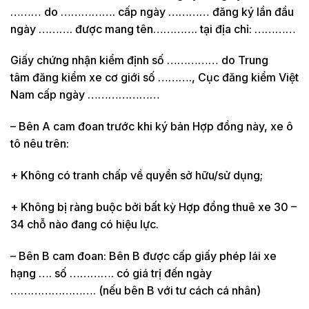
……… do ……………. cấp ngày ………… đăng ký lần đầu
ngày ………. được mang tên…………. tại địa chỉ: …………
Giấy chứng nhận kiểm định số …………… do Trung
tâm đăng kiểm xe cơ giới số ………., Cục đăng kiểm Việt
Nam cấp ngày …………………
– Bên A cam đoan trước khi ký bản Hợp đồng này, xe ô
tô nêu trên:
+ Không có tranh chấp về quyền sở hữu/sử dụng;
+ Không bị ràng buộc bởi bất kỳ Hợp đồng thuê xe 30 –
34 chỗ nào đang có hiệu lực.
– Bên B cam đoan: Bên B được cấp giấy phép lái xe
hạng …. số …………. có giá trị đến ngày
……………………. (nếu bên B với tư cách cá nhân)