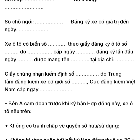
…………………….
Số chỗ ngồi: ……………… Đăng ký xe có giá trị đến
ngày: ……………….
Xe ô tô có biển số ………… theo giấy đăng ký ô tô số
……… do ……………. cấp ngày ………… đăng ký lần đầu
ngày ………. được mang tên…………. tại địa chỉ: …………
Giấy chứng nhận kiểm định số …………… do Trung
tâm đăng kiểm xe cơ giới số ………., Cục đăng kiểm Việt
Nam cấp ngày …………………
– Bên A cam đoan trước khi ký bản Hợp đồng này, xe ô
tô nêu trên:
+ Không có tranh chấp về quyền sở hữu/sử dụng;
+ Không bị ràng buộc bởi bất kỳ Hợp đồng thuê xe 30 –