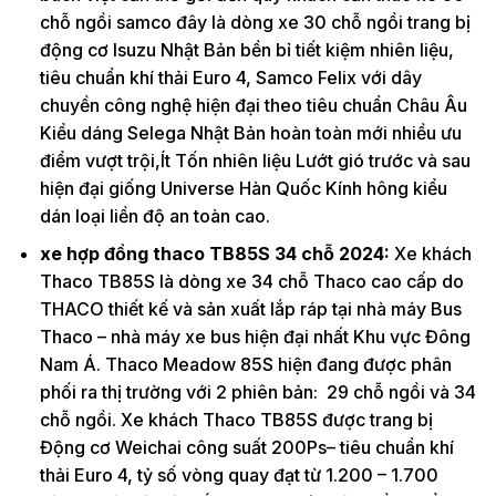
chỗ ngồi samco đây là dòng xe 30 chỗ ngồi trang bị
động cơ Isuzu Nhật Bản bền bỉ tiết kiệm nhiên liệu,
tiêu chuẩn khí thải Euro 4, Samco Felix với dây
chuyền công nghệ hiện đại theo tiêu chuẩn Châu Âu
Kiểu dáng Selega Nhật Bản hoàn toàn mới nhiều ưu
điểm vượt trội,Ít Tốn nhiên liệu Lướt gió trước và sau
hiện đại giống Universe Hàn Quốc Kính hông kiểu
dán loại liền độ an toàn cao.
xe hợp đồng thaco TB85S 34 chỗ 2024:
Xe khách
Thaco TB85S là dòng xe 34 chỗ Thaco cao cấp do
THACO thiết kế và sản xuất lắp ráp tại nhà máy Bus
Thaco – nhà máy xe bus hiện đại nhất Khu vực Đông
Nam Á. Thaco Meadow 85S hiện đang được phân
phối ra thị trường với 2 phiên bản: 29 chỗ ngồi và 34
chỗ ngồi. Xe khách Thaco TB85S được trang bị
Động cơ Weichai công suất 200Ps– tiêu chuẩn khí
thải Euro 4, tỷ số vòng quay đạt từ 1.200 – 1.700