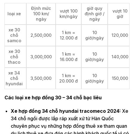
Định mức
giờ quy
vượt 100
vượt 10
loại xe
100 km/
định giờ /
km/ngày
giờ
ngày
ngày
xe 30
1 km =
10
chỗ
2,500,000
120,000
12.000 đ
giờ/ngày
samco
xe 30
1 km =
10
chỗ
3,000,000
140,000
16.000 đ
giờ/ngày
thaco
xe 34
1 km =
10
chỗ
3,500,000
150,000
20.000 đ
giờ/ngày
hyundai
Các loại xe hợp đồng 30 – 34 chỗ bạc liêu
Xe hợp đồng 34 chỗ hyundai tracomeco 2024:
Xe
34 chỗ ngồi được lắp ráp xuất xứ từ Hàn Quốc
chuyên phục vụ những hợp đồng thuê xe tham quan
du lịch thuê xe đưa đón các hành khách quốc tế vì có