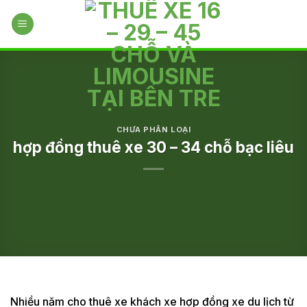
Skip
to
content
CHƯA PHÂN LOẠI
hợp đồng thuê xe 30 – 34 chỗ bạc liêu
Nhiều năm cho thuê xe khách xe hợp đồng xe du lịch từ