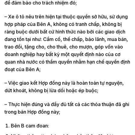
để đảm bảo cho trách nhiệm đó;
– Xe ô tô nêu trên hiện tại thuộc quyền sở hữu, sử dụng
hợp pháp của Bên A, không có tranh chấp, không bị
ràng buộc d­ưới bất cứ hình thức nào bởi các giao dịch
đang tồn tại như: Cầm cố, thế chấp, bảo lãnh, mua bán,
trao đổi, tặng cho, cho thuê, cho mượn, góp vốn vào
doanh nghiệp hay bất kỳ một quyết định nào của cơ
quan nhà n­ước có thẩm quyền nhằm hạn chế quyền định
đoạt của Bên A;
– Việc giao kết Hợp đồng này là hoàn toàn tự nguyện,
dứt khoát, không bị lừa dối hoặc ép buộc;
– Thực hiện đúng và đầy đủ tất cả các thỏa thuận đã ghi
trong bản Hợp đồng này;
Bên B cam đoan: