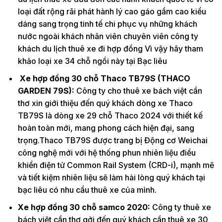
loại đất rộng rãi phát hành lý cao gáo gầm cao kiểu
dáng sang trọng tinh tế chi phục vụ những khách
nước ngoài khách nhân viên chuyên viên công ty
khách du lịch thuê xe đi hợp đồng Vì vậy hãy tham
khảo loại xe 34 chỗ ngồi này tại Bạc liêu
Xe hợp đồng 30 chỗ Thaco TB79S (THACO
GARDEN 79S):
Công ty cho thuê xe bách việt cần
thơ xin giới thiệu đến quý khách dòng xe Thaco
TB79S là dòng xe 29 chỗ Thaco 2024 với thiết kế
hoàn toàn mới, mang phong cách hiện đại, sang
trọng.Thaco TB79S được trang bị Động cơ Weichai
công nghệ mới với hệ thống phun nhiên liệu điều
khiển điện tử Common Rail System (CRD-i), mạnh mẽ
và tiết kiệm nhiên liệu sẽ làm hài lòng quý khách tại
bạc liêu có nhu cầu thuê xe của mình.
Xe hợp đồng 30 chỗ samco 2020:
Công ty thuê xe
bách việt cần thơ gởi đến quý khách cần thuê xe 30