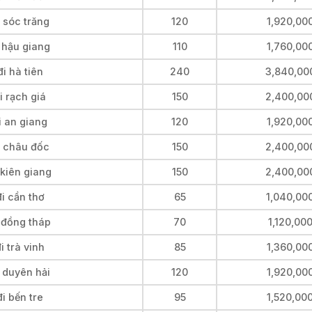
 sóc trăng
120
1,920,00
 hậu giang
110
1,760,00
i hà tiên
240
3,840,00
i rạch giá
150
2,400,00
i an giang
120
1,920,00
i châu đốc
150
2,400,00
 kiên giang
150
2,400,00
i cần thơ
65
1,040,00
i đồng tháp
70
1,120,00
i trà vinh
85
1,360,00
 duyên hải
120
1,920,00
i bến tre
95
1,520,00