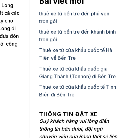
Bài viết mới
h Long
ất cả các
thuê xe từ bến tre đến phú yên
ty cho
trọn gói
Long đi
thuê xe từ bến tre đến khánh bình
c đưa đón
trọn gói
với công
Thuê xe từ cửa khẩu quốc tế Hà
Tiên về Bến Tre
Thuê xe từ cửa khẩu quốc gia
Giang Thành (Tonhon) đi Bến Tre
Thuê xe từ cửa khẩu quốc tế Tịnh
Biên đi Bến Tre
THÔNG TIN ĐẶT XE
Quý khách hàng vui lòng điền
thông tin bên dưới, đội ngũ
chuyên viên của Bách Việt sẽ liên