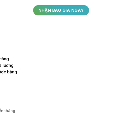
 càng
a lương
được bảng
iền tháng