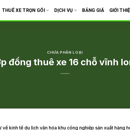
THUÊ XE TRỌN GÓI
DỊCH VỤ
BẢNG GIÁ
GIỚI THI
CHƯA PHÂN LOẠI
p đồng thuê xe 16 chỗ vĩnh l
 về kinh tế du lịch văn hóa khu công nghiệp sản xuất hàng h