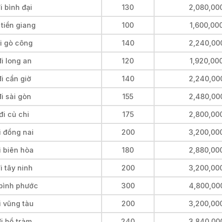
i bình đại
130
2,080,00
 tiền giang
100
1,600,00
đi gò công
140
2,240,00
i long an
120
1,920,00
i cần giờ
140
2,240,00
i sài gòn
155
2,480,00
đi củ chi
175
2,800,00
i đồng nai
200
3,200,00
i biên hòa
180
2,880,00
i tây ninh
200
3,200,00
 bình phước
300
4,800,00
i vũng tàu
200
3,200,00
i hồ tràm
240
3,840,00