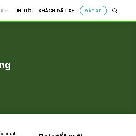
ỆU
TIN TỨC
KHÁCH ĐẶT XE
ĐẶT XE
ong
óa xuất