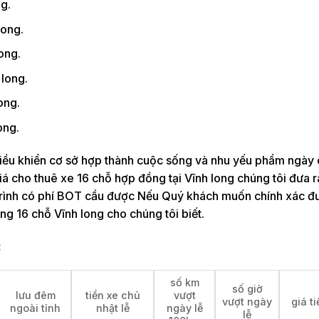
g.
long.
ong.
long.
ong.
ong.
điều khiển cơ sở hợp thành cuộc sống và nhu yếu phẩm ngày
giá cho thuê xe 16 chỗ hợp đồng tại Vĩnh long chúng tôi đưa r
ộ trình có phí BOT cầu được Nếu Quý khách muốn chính xác 
ng 16 chỗ Vĩnh long cho chúng tôi biết.
:
số km
số giờ
lưu đêm
tiền xe chủ
vượt
vượt ngày
giá t
ngoài tỉnh
nhật lễ
ngày lễ
lễ