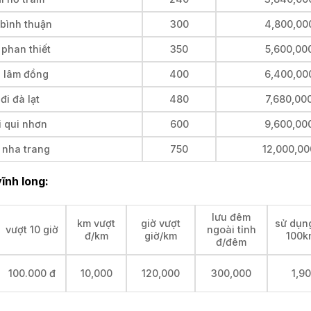
 bình thuận
300
4,800,00
 phan thiết
350
5,600,00
i lâm đồng
400
6,400,00
đi đà lạt
480
7,680,00
i qui nhơn
600
9,600,00
 nha trang
750
12,000,00
ĩnh long:
lưu đêm
km vượt
giờ vượt
sử dụng
vượt 10 giờ
ngoài tỉnh
đ/km
giờ/km
100k
đ/đêm
100.000 đ
10,000
120,000
300,000
1,9