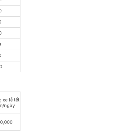
0
0
0
0
0
0
 xe lễ tểt
m/ngày
00,000