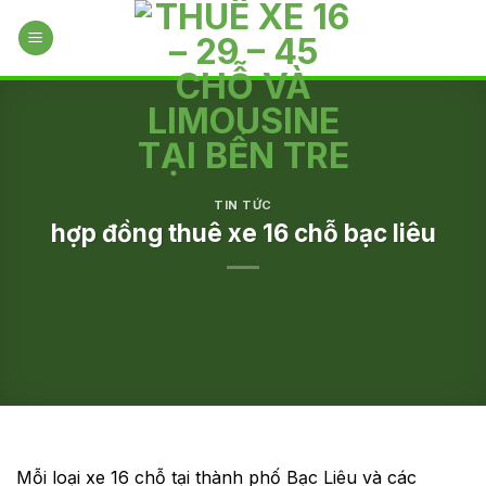
Skip
to
content
TIN TỨC
hợp đồng thuê xe 16 chỗ bạc liêu
Mỗi loại xe 16 chỗ tại thành phố Bạc Liêu và các