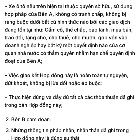
– Xe ô tô nêu trên hiện tại thuộc quyền sở hữu, sử dụng
hợp pháp của Bên A, không có tranh chấp, không bị
ràng buộc d­ưới bất cứ hình thức nào bởi các giao dịch
đang tồn tại như: Cầm cố, thế chấp, bảo lãnh, mua bán,
trao đổi, tặng cho, cho thuê, cho mượn, góp vốn vào
doanh nghiệp hay bất kỳ một quyết định nào của cơ
quan nhà n­ước có thẩm quyền nhằm hạn chế quyền định
đoạt của Bên A;
– Việc giao kết Hợp đồng này là hoàn toàn tự nguyện,
dứt khoát, không bị lừa dối hoặc ép buộc;
– Thực hiện đúng và đầy đủ tất cả các thỏa thuận đã ghi
trong bản Hợp đồng này;
Bên B cam đoan:
Những thông tin pháp nhân, nhân thân đã ghi trong
Hợp đồng này là đúng sự thật;