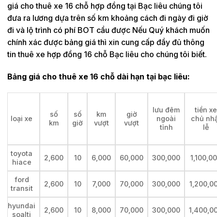
giá cho thuê xe 16 chỗ hợp đồng tại Bạc liêu chúng tôi
đưa ra lương dựa trên số km khoảng cách đi ngày đi giờ
đi và lộ trình có phí BOT cầu được Nếu Quý khách muốn
chính xác được bảng giá thì xin cung cấp đầy đủ thông
tin thuê xe hợp đồng 16 chỗ Bạc liêu cho chúng tôi biết.
Bảng giá cho thuê xe 16 chỗ dài hạn tại bạc liêu:
lưu đêm
tiền xe
số
số
km
giờ
loại xe
ngoài
chủ nhậ
km
giờ
vượt
vượt
tỉnh
lễ
toyota
2,600
10
6,000
60,000
300,000
1,100,0
hiace
ford
2,600
10
7,000
70,000
300,000
1,200,0
transit
hyundai
2,600
10
8,000
70,000
300,000
1,400,0
soalti