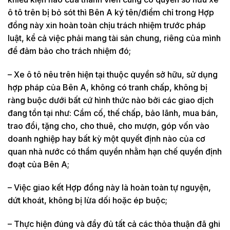
ô tô trên bị bỏ sót thì Bên A ký tên/điểm chỉ trong Hợp
đồng này xin hoàn toàn chịu trách nhiệm trước pháp
luật, kể cả việc phải mang tài sản chung, riêng của mình
để đảm bảo cho trách nhiệm đó;
– Xe ô tô nêu trên hiện tại thuộc quyền sở hữu, sử dụng
hợp pháp của Bên A, không có tranh chấp, không bị
ràng buộc d­ưới bất cứ hình thức nào bởi các giao dịch
đang tồn tại như: Cầm cố, thế chấp, bảo lãnh, mua bán,
trao đổi, tặng cho, cho thuê, cho mượn, góp vốn vào
doanh nghiệp hay bất kỳ một quyết định nào của cơ
quan nhà n­ước có thẩm quyền nhằm hạn chế quyền định
đoạt của Bên A;
– Việc giao kết Hợp đồng này là hoàn toàn tự nguyện,
dứt khoát, không bị lừa dối hoặc ép buộc;
– Thực hiện đúng và đầy đủ tất cả các thỏa thuận đã ghi