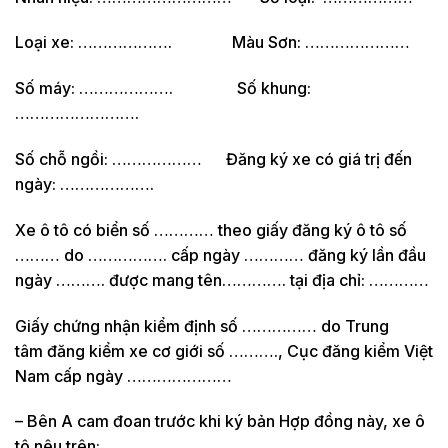
Loại xe: ………………. Màu Sơn: …………………
Số máy: ………………. Số khung:
…………………….
Số chỗ ngồi: ……………… Đăng ký xe có giá trị đến
ngày: ……………….
Xe ô tô có biển số ………… theo giấy đăng ký ô tô số
……… do ……………. cấp ngày ………… đăng ký lần đầu
ngày ………. được mang tên…………. tại địa chỉ: …………
Giấy chứng nhận kiểm định số …………… do Trung
tâm đăng kiểm xe cơ giới số ………., Cục đăng kiểm Việt
Nam cấp ngày …………………
– Bên A cam đoan trước khi ký bản Hợp đồng này, xe ô
tô nêu trên: