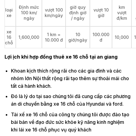
Định mức
giờ quy
km
loại
vượt 100
vượt 10
100 km/
định giờ
vượt
xe
km/ngày
giờ
ngày
/ ngày
đ/km
xe
1 km =
10
100.000
16
1,600,000
10,000
10.000 đ
giờ/ngày
đ
chỗ
Lợi ịch khi hợp đồng thuê xe 16 chỗ tại an giang
Khoan kịch thích rộng rãi cho các gia đình và các
nhóm lớn Nội thất rộng rãi tạo thêm sự thoải mái cho
tất cả hành khách.
Đó là lý do tại sao chúng tôi đã cung cấp các phương
án di chuyển bằng xe 16 chỗ của Hyundai và ford.
Tài xế xe 16 chỗ của công ty chúng tôi được đào tạo
bài bản về đạo đức sức khỏe kỹ năng kinh nghiệm
khi lái xe 16 chỗ phục vụ quý khách