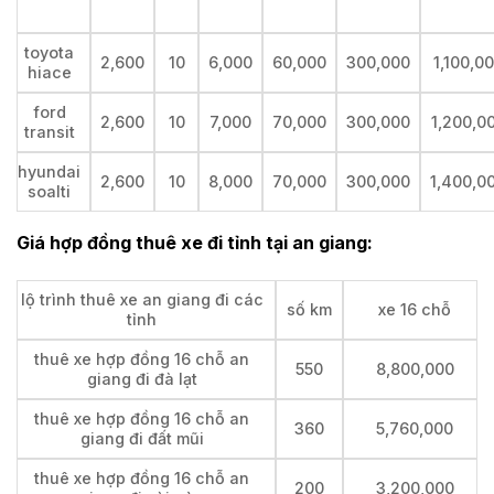
toyota
2,600
10
6,000
60,000
300,000
1,100,0
hiace
ford
2,600
10
7,000
70,000
300,000
1,200,0
transit
hyundai
2,600
10
8,000
70,000
300,000
1,400,0
soalti
Giá hợp đồng thuê xe đi tỉnh tại an giang:
lộ trình thuê xe an giang đi các
số km
xe 16 chỗ
tỉnh
thuê xe hợp đồng 16 chỗ an
550
8,800,000
giang đi đà lạt
thuê xe hợp đồng 16 chỗ an
360
5,760,000
giang đi đất mũi
thuê xe hợp đồng 16 chỗ an
200
3,200,000