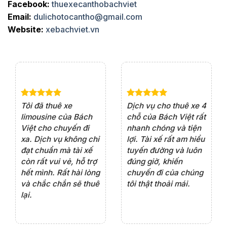
Facebook:
thuexecanthobachviet
Email:
dulichotocantho@gmail.com
Website:
xebachviet.vn
e 4
Dịch vụ cho thuê xe 7
Lần đầu thuê xe 16
Xe
rất
chỗ của Bách Việt rất
chỗ tại Bách Việt, tôi
tà
ện
chuyên nghiệp,đặc
rất hài lòng với chất
rấ
iểu
biệt tài xế rất nhiệt
lượng xe và sự
th
ôn
tình vui vẻ,sẽ ủng hộ
chuyên nghiệp của
đá
thường xuyên
tài xế. Dịch vụ tận
th
ng
tâm, chu đáo, sẽ tiếp
ch
tục sử dụng trong
ho
tương lai.