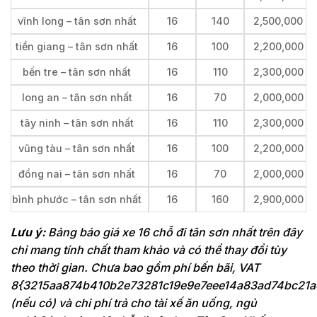
vĩnh long – tân sơn nhất
16
140
2,500,000
tiền giang – tân sơn nhất
16
100
2,200,000
bến tre – tân sơn nhất
16
110
2,300,000
long an – tân sơn nhất
16
70
2,000,000
tây ninh – tân sơn nhất
16
110
2,300,000
vũng tàu – tân sơn nhất
16
100
2,200,000
đồng nai – tân sơn nhất
16
70
2,000,000
bình phước – tân sơn nhất
16
160
2,900,000
Lưu ý:
Bảng báo giá xe 16 chỗ đi tân sơn nhất trên đây
chỉ mang tính chất tham khảo và có thể thay đổi tùy
theo thời gian. Chưa bao gồm phí bến bãi, VAT
8{3215aa874b410b2e73281c19e9e7eee14a83ad74bc21a
(nếu có) và chi phí trả cho tài xế ăn uống, ngủ