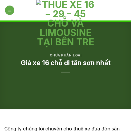
Skip
to
content
CHƯA PHÂN LOẠI
Giá xe 16 chỗ đi tân sơn nhất
Công ty chúng tôi chuyên cho thuê xe đưa đón sân