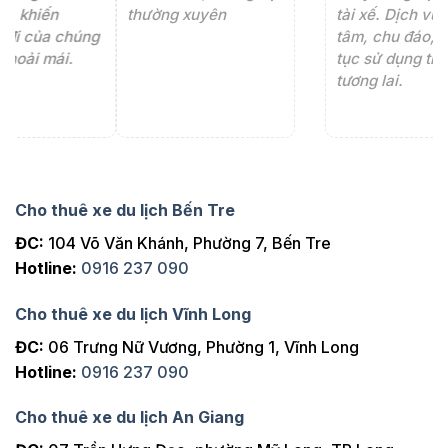
thường xuyên
tài xế. Dịch vụ tận
th
ng
tâm, chu đáo, sẽ tiếp
ch
tục sử dụng trong
ho
tương lai.
Cho thuê xe du lịch Bến Tre
ĐC:
104 Võ Văn Khánh, Phường 7, Bến Tre
Hotline:
0916 237 090
Cho thuê xe du lịch Vĩnh Long
ĐC:
06 Trưng Nữ Vương, Phường 1, Vĩnh Long
Hotline:
0916 237 090
Cho thuê xe du lịch An Giang