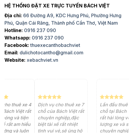
HỆ THỐNG ĐẶT XE TRỰC TUYẾN BÁCH VIỆT
Địa chỉ:
66 Đường A9, KDC Hưng Phú, Phường Hưng
Phú, Quận Cái Răng, Thành phố Cần Thơ, Việt Nam
Hotline:
0916 237 090
Whatsapp:
0916 237 090
Facebook:
thuexecanthobachviet
Email:
dulichotocantho@gmail.com
Website:
xebachviet.vn
e 4
Dịch vụ cho thuê xe 7
Lần đầu thuê xe 16
Xe
rất
chỗ của Bách Việt rất
chỗ tại Bách Việt, tôi
tà
ện
chuyên nghiệp,đặc
rất hài lòng với chất
rấ
iểu
biệt tài xế rất nhiệt
lượng xe và sự
th
ôn
tình vui vẻ,sẽ ủng hộ
chuyên nghiệp của
đá