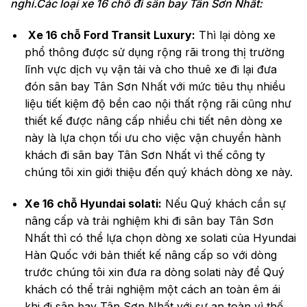
nghỉ.Các loại xe 16 chỗ đi sân bay Tân Sơn Nhất:
Xe 16 chỗ Ford Transit Luxury:
Thì lại dòng xe
phổ thông được sử dụng rộng rãi trong thị trường
lĩnh vực dịch vụ vận tải và cho thuê xe đi lại đưa
đón sân bay Tân Sơn Nhất với mức tiêu thụ nhiều
liệu tiết kiệm độ bền cao nội thất rộng rãi cũng như
thiết kế được nâng cấp nhiều chi tiết nên dòng xe
này là lựa chọn tối ưu cho việc vận chuyển hành
khách đi sân bay Tân Sơn Nhất vì thế công ty
chúng tôi xin giới thiệu đến quý khách dòng xe này.
Xe 16 chỗ Hyundai solati:
Nếu Quý khách cần sự
nâng cấp và trải nghiệm khi đi sân bay Tân Sơn
Nhất thì có thể lựa chọn dòng xe solati của Hyundai
Hàn Quốc với bản thiết kế nâng cấp so với dòng
trước chúng tôi xin đưa ra dòng solati này để Quý
khách có thể trải nghiệm một cách an toàn êm ái
khi đi sân bay Tân Sơn Nhất với sự an toàn vì thế