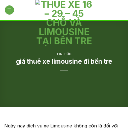
Skip
to
content
TIN TỨC
giá thuê xe limousine đi bến tre
Ngày nay dịch vụ xe Limousine không còn là đối với