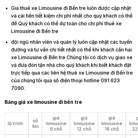
Giá thuê xe Limousine đi Bến tre luôn được cập nhật
và cải tiến tiết kiệm chi phí nhất cho quý khách có thể
để Quý khách có thể dự toán cho chi phí thuê xe
Limousine đi Bến tre
đội ngũ nhân viên và quản lý luôn cập nhật các tuyến
đường và tư vấn chi tiết nhất có thể khi khách cần hai
xe Limousine đi Bến tre Chúng tôi có dịch vụ giao xe
và đưa đón tận nhà cho quý khách khi biết khách đặt
trực tiếp qua các liên hệ thuê xe Limousine đi Bến tre
của chúng tôi qua số điện thoại hotline 091 623
7090.
Bảng giá xe limousine đi bến tre
giá
giá
giá
số
lộ trình
limousine
limousine
limousine
lim
km
9 chỗ
12 chỗ
16 chỗ
22