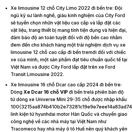
Xe limousine 12 chỗ City Limo 2022 đi bến tre: Đội
ngũ kỹ sư lành nghề, giàu kinh nghiệm của City Ford
sẽ tuyển chọn nhữn vật liệu cao cấp và lắp đặt các
vật liệu, trang thiết bị mang tính tiện dụng và hiện đại,
đảm bảo độ an toàn tuyệt đối với độ bền cao nhằm
đem đến cho khách hàng một trải nghiệm dịch vụ xe
limousine 12 chỗ cao cấp đi bến tremới đối với chiếc
xe của mình, một sản phẩm đạt tiêu chuẩn quốc tế tại
Việt Nam và được City Ford lắp đặt trên xe Ford
Transit Limousine 2022.
Xe limousine 16 chỗ Dcar cao cấp 2024 đi bến tre:
Dòng
Xe Dcar 16 chỗ VIP
đi bến trelà phiên bản độ
từ dòng xe Universe Mini 29-35 chỗ được nhập khẩu
100{3215aa874b410b2e73281c19e9e7eee14a83ad74
linh kiện từ hyunhdai motor Hàn Quốc và chuyển giao
công nghệ về các nhà máy tại Việt Nam như
Tracomeco hay nhà máy ô tô Huế nên quý khách yên