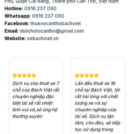
Phú, Quận Cái Răng, Thành phố Cần Thơ, Việt Nam
Hotline:
0916 237 090
Whatsapp:
0916 237 090
Facebook:
thuexecanthobachviet
Email:
dulichotocantho@gmail.com
Website:
xebachviet.vn
e 4
Dịch vụ cho thuê xe 7
Lần đầu thuê xe 16
Xe
rất
chỗ của Bách Việt rất
chỗ tại Bách Việt, tôi
tà
ện
chuyên nghiệp,đặc
rất hài lòng với chất
rấ
iểu
biệt tài xế rất nhiệt
lượng xe và sự
th
ôn
tình vui vẻ,sẽ ủng hộ
chuyên nghiệp của
đá
thường xuyên
tài xế. Dịch vụ tận
th
ng
tâm, chu đáo, sẽ tiếp
ch
tục sử dụng trong
ho