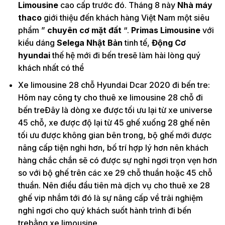
Limousine
cao cấp trước đó. Tháng 8 này
Nhà máy
thaco
giới thiệu đến khách hàng Việt Nam một siêu
phẩm ”
chuyên cơ mặt đất
“.
Primas Limousine
với
kiểu dáng
Selega Nhật Bản
tinh tế,
Động Cơ
hyundai
thế hệ mới đi bến tresẽ làm hài lòng quý
khách nhất có thể
Xe limousine 28 chỗ Hyundai Dcar 2020 đi bến tre:
Hôm nay công ty cho thuê xe limousine 28 chỗ đi
bến treĐây là dòng xe được tối ưu lại từ xe universe
45 chỗ, xe được độ lại từ 45 ghế xuống 28 ghế nên
tối ưu được không gian bên trong, bộ ghế mới được
nâng cấp tiện nghi hơn, bố trí hợp lý hơn nên khách
hàng chắc chắn sẽ có được sự nghỉ ngơi trọn vẹn hơn
so với bộ ghế trên các xe 29 chỗ thuần hoặc 45 chỗ
thuần. Nên điều đầu tiên mà dịch vụ cho thuê xe 28
ghế vip nhắm tới đó là sự nâng cấp về trải nghiệm
nghỉ ngơi cho quý khách suốt hành trình đi bến
trebằng xe limousine.