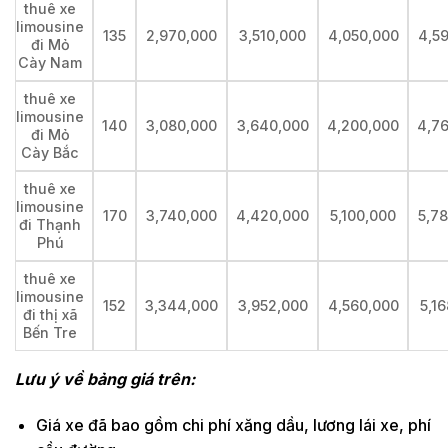
thuê xe
limousine
135
2,970,000
3,510,000
4,050,000
4,5
đi Mỏ
Cày Nam
thuê xe
limousine
140
3,080,000
3,640,000
4,200,000
4,7
đi Mỏ
Cày Bắc
thuê xe
limousine
170
3,740,000
4,420,000
5,100,000
5,7
đi Thạnh
Phú
thuê xe
limousine
152
3,344,000
3,952,000
4,560,000
5,1
đi thị xã
Bến Tre
Lưu ý về bảng giá trên:
Giá xe đã bao gồm chi phí xăng dầu, lương lái xe, phí