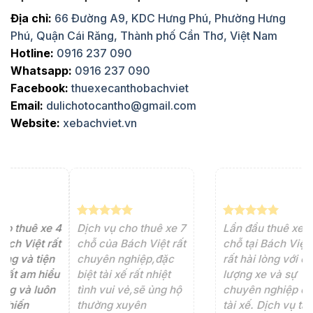
Địa chỉ:
66 Đường A9, KDC Hưng Phú, Phường Hưng
Phú, Quận Cái Răng, Thành phố Cần Thơ, Việt Nam
Hotline:
0916 237 090
Whatsapp:
0916 237 090
Facebook:
thuexecanthobachviet
Email:
dulichotocantho@gmail.com
Website:
xebachviet.vn
e 4
Dịch vụ cho thuê xe 7
Lần đầu thuê xe 16
Xe
rất
chỗ của Bách Việt rất
chỗ tại Bách Việt, tôi
tà
ện
chuyên nghiệp,đặc
rất hài lòng với chất
rấ
iểu
biệt tài xế rất nhiệt
lượng xe và sự
th
ôn
tình vui vẻ,sẽ ủng hộ
chuyên nghiệp của
đá
thường xuyên
tài xế. Dịch vụ tận
th