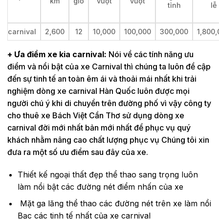
km
giờ
vượt
vượt
tỉnh
lễ
carnival
2,600
12
10,000
100,000
300,000
1,800
+ Ưa điểm xe kia carnival:
Nói về các tính năng ưu
điểm và nổi bật của xe Carnival thì chúng ta luôn đề cập
đến sự tinh tế an toàn êm ái và thoải mái nhất khi trải
nghiệm dòng xe carnival Hàn Quốc luôn được mọi
người chú ý khi di chuyển trên đường phố vì vậy công ty
cho thuê xe Bách Việt Cần Thơ sử dụng dòng xe
carnival đời mới nhất bản mới nhất để phục vụ quý
khách nhằm nâng cao chất lượng phục vụ Chúng tôi xin
đưa ra một số ưu điểm sau đây của xe.
Thiết kế ngoại thất đẹp thể thao sang trọng luôn
làm nổi bật các đường nét điểm nhấn của xe
Mặt ga lăng thể thao các đường nét trên xe làm nổi
Bạc các tinh tế nhất của xe carnival