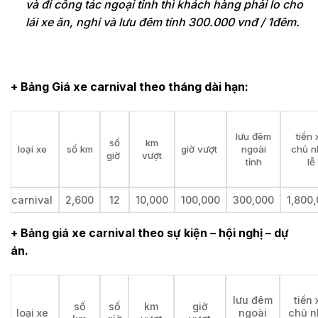
và đi công tác ngoại tỉnh thì khách hàng phải lo cho
lái xe ăn, nghỉ và lưu đêm tính 300.000 vnđ / 1đêm.
+ Bảng Giá xe carnival theo tháng dài hạn:
lưu đêm
tiền 
số
km
loại xe
số km
giờ vượt
ngoài
chủ n
giờ
vượt
tỉnh
lễ
carnival
2,600
12
10,000
100,000
300,000
1,800
+ Bảng giá xe carnival theo sự kiện – hội nghị – dự
án.
lưu đêm
tiền 
số
số
km
giờ
loại xe
ngoài
chủ n