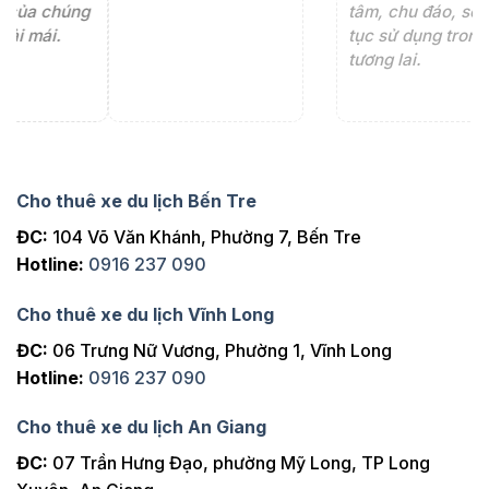
ng
tâm, chu đáo, sẽ tiếp
ch
tục sử dụng trong
ho
tương lai.
Cho thuê xe du lịch Bến Tre
ĐC:
104 Võ Văn Khánh, Phường 7, Bến Tre
Hotline:
0916 237 090
Cho thuê xe du lịch Vĩnh Long
ĐC:
06 Trưng Nữ Vương, Phường 1, Vĩnh Long
Hotline:
0916 237 090
Cho thuê xe du lịch An Giang
ĐC:
07 Trần Hưng Đạo, phường Mỹ Long, TP Long