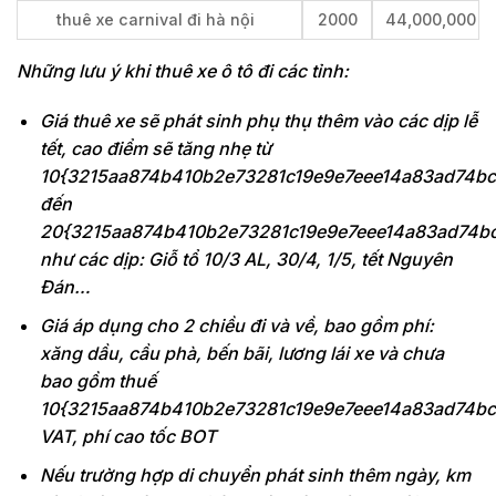
thuê xe carnival đi hà nội
2000
44,000,000
Những lưu ý khi thuê xe ô tô đi các tỉnh:
Giá thuê xe sẽ phát sinh phụ thụ thêm vào các dịp lễ
tết, cao điểm sẽ tăng nhẹ từ
10{3215aa874b410b2e73281c19e9e7eee14a83ad74bc
đến
20{3215aa874b410b2e73281c19e9e7eee14a83ad74b
như các dịp: Giỗ tổ 10/3 AL, 30/4, 1/5, tết Nguyên
Đán…
Giá áp dụng cho 2 chiều đi và về, bao gồm phí:
xăng dầu, cầu phà, bến bãi, lương lái xe và chưa
bao gồm thuế
10{3215aa874b410b2e73281c19e9e7eee14a83ad74bc
VAT, phí cao tốc BOT
Nếu trường hợp di chuyển phát sinh thêm ngày, km