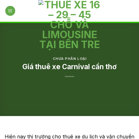
Skip
to
content
CHƯA PHÂN LOẠI
Giá thuê xe Carnival cần thơ
Hiện nay thị trường cho thuê xe du lịch và vận chuyển