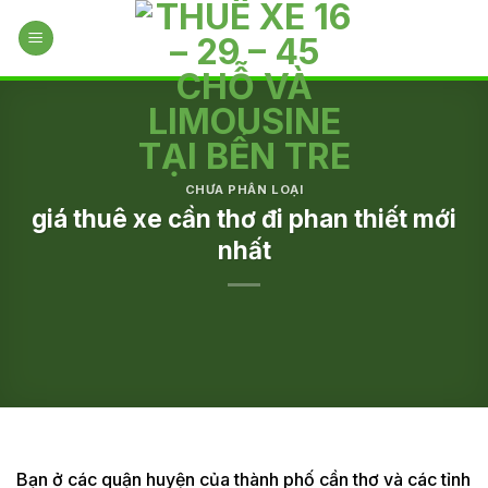
Skip
to
content
CHƯA PHÂN LOẠI
giá thuê xe cần thơ đi phan thiết mới
nhất
Bạn ở các quận huyện của thành phố cần thơ và các tỉnh