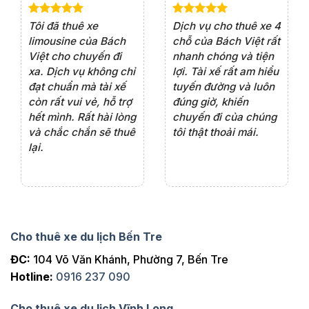
e 4
Dịch vụ cho thuê xe 7
Lần đầu thuê xe 16
Xe
rất
chỗ của Bách Việt rất
chỗ tại Bách Việt, tôi
tà
ện
chuyên nghiệp,đặc
rất hài lòng với chất
rấ
iểu
biệt tài xế rất nhiệt
lượng xe và sự
th
ôn
tình vui vẻ,sẽ ủng hộ
chuyên nghiệp của
đá
thường xuyên
tài xế. Dịch vụ tận
th
ng
tâm, chu đáo, sẽ tiếp
ch
tục sử dụng trong
ho
tương lai.
Cho thuê xe du lịch Bến Tre
ĐC:
104 Võ Văn Khánh, Phường 7, Bến Tre
Hotline:
0916 237 090
Cho thuê xe du lịch Vĩnh Long