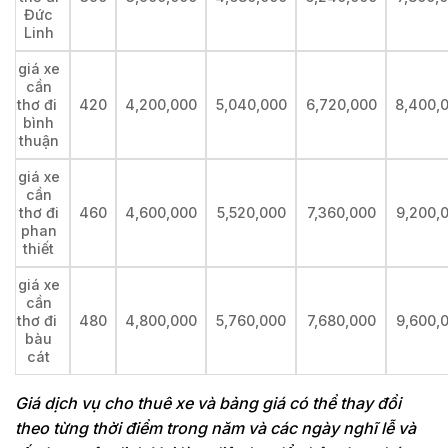
Đức
Linh
giá xe
cần
thơ đi
420
4,200,000
5,040,000
6,720,000
8,400,
bình
thuận
giá xe
cần
thơ đi
460
4,600,000
5,520,000
7,360,000
9,200,
phan
thiết
giá xe
cần
thơ đi
480
4,800,000
5,760,000
7,680,000
9,600,
bàu
cát
Giá dịch vụ cho thuê xe và bảng giá có thể thay đổi
theo từng thời điểm trong năm và các ngày nghĩ lễ và