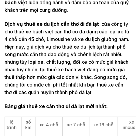
bách việt
luôn đồng hành và đảm bảo an toàn của quý
khách trên mọi cung đường.
Dịch vụ thuê xe du lịch cần thơ đi đà lạt
của công ty
cho thuê xe bách việt cần thơ có đa dạng các loại xe từ
4 chỗ đến 45 chỗ, Limousine và xe du lịch giường nằm.
Hiện nay, giá dịch vụ cho thuê xe du lịch tại thành phố
song nước cần thơ dao dộng và chênh lệch rất nhiều
nhưng tùy loại xe, chất lượng, đời xe có mức giá khách
nhau tuy nhiên, tại thuê xe bách việt đang có mức giá
thuê thấp hơn mức giá các đơn vị khác. Song song đó,
chúng tôi có mức chi phí tốt nhất khi bạn thuê xe cần
thơ đi các quận huyện thành phố đà lạt.
Bảng giá thuê xe cần thơ đi đà lạt mới nhất:
lộ
số
xe
xe 4 chỗ
xe 7 chỗ
xe 16 chỗ
trình
km
limous