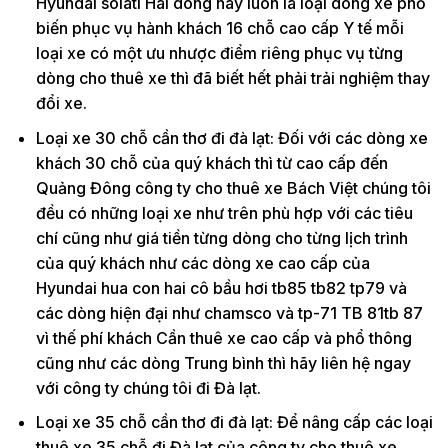
Hyundai solati Hai dòng này luôn là loại dòng xe phổ
biến phục vụ hành khách 16 chỗ cao cấp Y tế mỗi
loại xe có một ưu nhược điểm riêng phục vụ từng
dòng cho thuê xe thì đã biết hết phải trải nghiệm thay
đổi xe.
Loại xe 30 chỗ cần thơ đi đà lạt: Đối với các dòng xe
khách 30 chỗ của quý khách thì từ cao cấp đến
Quảng Đông công ty cho thuê xe Bách Việt chúng tôi
đều có những loại xe như trên phù hợp với các tiêu
chí cũng như giá tiền từng dòng cho từng lịch trình
của quý khách như các dòng xe cao cấp của
Hyundai hua con hai cô bầu hơi tb85 tb82 tp79 và
các dòng hiện đại như chamsco và tp-71 TB 81tb 87
vì thế phí khách Cần thuê xe cao cấp và phổ thông
cũng như các dòng Trung bình thì hãy liên hệ ngay
với công ty chúng tôi đi Đà lạt.
Loại xe 35 chỗ cần thơ đi đà lạt: Để nâng cấp các loại
thuê xe 35 chỗ đi Đà lạt của công ty cho thuê xe