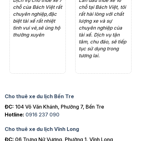
e 4
Dịch vụ cho thuê xe 7
Lần đầu thuê xe 16
Xe
rất
chỗ của Bách Việt rất
chỗ tại Bách Việt, tôi
tà
ện
chuyên nghiệp,đặc
rất hài lòng với chất
rấ
iểu
biệt tài xế rất nhiệt
lượng xe và sự
th
ôn
tình vui vẻ,sẽ ủng hộ
chuyên nghiệp của
đá
thường xuyên
tài xế. Dịch vụ tận
th
ng
tâm, chu đáo, sẽ tiếp
ch
tục sử dụng trong
ho
tương lai.
Cho thuê xe du lịch Bến Tre
ĐC:
104 Võ Văn Khánh, Phường 7, Bến Tre
Hotline:
0916 237 090
Cho thuê xe du lịch Vĩnh Long
ĐC:
06 Trưng Nữ Vương, Phường 1, Vĩnh Long