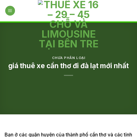
Skip
to
content
CHƯA PHÂN LOẠI
giá thuê xe cần thơ đi đà lạt mới nhất
Bạn ở các quận huyện của thành phố cần thơ và các tỉnh