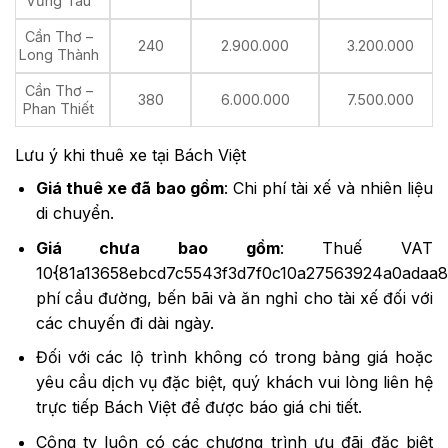
Vũng Tàu
Cần Thơ –
240
2.900.000
3.200.000
Long Thành
Cần Thơ –
380
6.000.000
7.500.000
Phan Thiết
Lưu ý khi thuê xe tại Bách Việt
Giá thuê xe đã bao gồm
: Chi phí tài xế và nhiên liệu
di chuyển.
Giá chưa bao gồm
: Thuế VAT
10{81a13658ebcd7c5543f3d7f0c10a27563924a0adaa8
phí cầu đường, bến bãi và ăn nghỉ cho tài xế đối với
các chuyến đi dài ngày.
Đối với các lộ trình không có trong bảng giá hoặc
yêu cầu dịch vụ đặc biệt, quý khách vui lòng liên hệ
trực tiếp Bách Việt để được báo giá chi tiết.
Công ty luôn có các chương trình ưu đãi đặc biệt