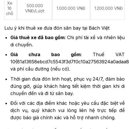
Xe
500.000
16
1.000.000 VNĐ
1.200.000 VNĐ
VNĐ/Lượt
chỗ
Lưu ý khi thuê xe đưa đón sân bay tại Bách Việt
Giá thuê xe đã bao gồm
: Chi phí tài xế và nhiên liệu
di chuyển.
Giá chưa bao gồm
: Thuế VAT
10{81a13658ebcd7c5543f3d7f0c10a27563924a0adaa
và phí cầu đường (nếu có).
Thời gian đưa đón linh hoạt, phục vụ 24/7, đảm bảo
đúng giờ, giúp khách hàng tiết kiệm thời gian khi di
chuyển đến và đi từ sân bay.
Đối với các địa điểm khác hoặc yêu cầu đặc biệt về
dịch vụ, quý khách vui lòng liên hệ trực tiếp để
được báo giá chính xác và hỗ trợ nhanh chóng.