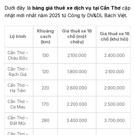
Dưới đây là
bảng giá thuê xe dịch vụ tại Cần Thơ
cập
nhật mới nhất năm 2025 từ Công ty DV&DL Bách Việt.
Khoảng
Giá thuê xe 16
Giá thuê xe 16
Lộ trình
cách
chỗ (một
chỗ (khứ hồi)
(km)
chiều)
Cần Thơ –
130
2.100.000
2.400.000
Châu Đốc
Cần Thơ –
120
1.800.000
2.100.000
Rạch Giá
Cần Thơ –
220
2.600.000
2.900.000
Hà Tiên
Cần Thơ –
170
2.200.000
2.500.000
Cà Mau
Cần Thơ –
280
3.400.000
3.700.000
Đất Mũi
Cần Thơ –