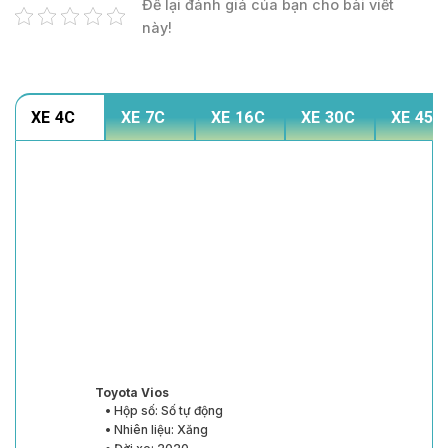
Để lại đánh giá của bạn cho bài viết
này!
XE 4C
XE 7C
XE 16C
XE 30C
XE 45C
Toyota Vios
• Hộp số: Số tự động
• Nhiên liệu: Xăng