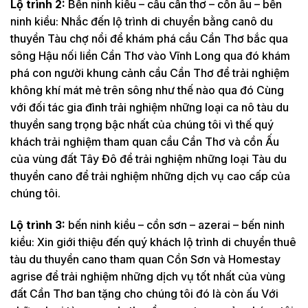
Lộ trình 2:
Bến ninh kiều – cầu cần thơ – cồn ấu – bến
ninh kiều: Nhắc đến lộ trình di chuyển bằng canô du
thuyền Tàu chợ nổi để khám phá cầu Cần Thơ bắc qua
sông Hậu nối liền Cần Thơ vào Vĩnh Long qua đó khám
phá con người khung cảnh cầu Cần Thơ để trải nghiệm
không khí mát mẻ trên sông như thế nào qua đó Cùng
với đối tác gia đình trải nghiệm những loại ca nô tàu du
thuyền sang trọng bậc nhất của chúng tôi vì thế quý
khách trải nghiệm tham quan cầu Cần Thơ và cồn Ấu
của vùng đất Tây Đô để trải nghiệm những loại Tàu du
thuyền cano để trải nghiệm những dịch vụ cao cấp của
chúng tôi.
Lộ trình 3:
bến ninh kiều – cồn sơn – azerai – bến ninh
kiều: Xin giới thiệu đến quý khách lộ trình di chuyển thuê
tàu du thuyền cano tham quan Cồn Sơn và Homestay
agrise để trải nghiệm những dịch vụ tốt nhất của vùng
đất Cần Thơ ban tặng cho chúng tôi đó là còn ấu Với