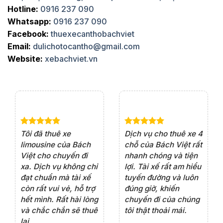
Hotline:
0916 237 090
Whatsapp:
0916 237 090
Facebook:
thuexecanthobachviet
Email:
dulichotocantho@gmail.com
Website:
xebachviet.vn
e 4
Dịch vụ cho thuê xe 7
Lần đầu thuê xe 16
Xe
rất
chỗ của Bách Việt rất
chỗ tại Bách Việt, tôi
tà
ện
chuyên nghiệp,đặc
rất hài lòng với chất
rấ
iểu
biệt tài xế rất nhiệt
lượng xe và sự
th
ôn
tình vui vẻ,sẽ ủng hộ
chuyên nghiệp của
đá
thường xuyên
tài xế. Dịch vụ tận
th
ng
tâm, chu đáo, sẽ tiếp
ch
tục sử dụng trong
ho
tương lai.