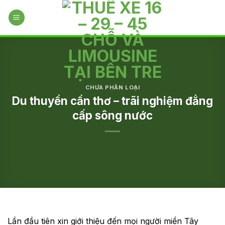
Skip
to
content
CHƯA PHÂN LOẠI
Du thuyền cần thơ – trãi nghiệm đẳng
cấp sông nước
Lần đầu tiên xin giới thiệu đến mọi người miền Tây