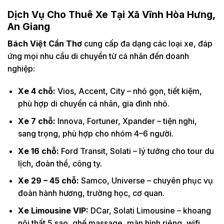
Dịch Vụ Cho Thuê Xe Tại Xã Vĩnh Hòa Hưng,
An Giang
Bách Việt Cần Thơ
cung cấp đa dạng các loại xe, đáp
ứng mọi nhu cầu di chuyển từ cá nhân đến doanh
nghiệp:
Xe 4 chỗ:
Vios, Accent, City – nhỏ gọn, tiết kiệm,
phù hợp di chuyển cá nhân, gia đình nhỏ.
Xe 7 chỗ:
Innova, Fortuner, Xpander – tiện nghi,
sang trọng, phù hợp cho nhóm 4–6 người.
Xe 16 chỗ:
Ford Transit, Solati – lý tưởng cho tour du
lịch, đoàn thể, công ty.
Xe 29 – 45 chỗ:
Samco, Universe – chuyên phục vụ
đoàn hành hương, trường học, cơ quan.
Xe Limousine VIP:
DCar, Solati Limousine – khoang
nội thất 5 sao, ghế massage, màn hình riêng, wifi.