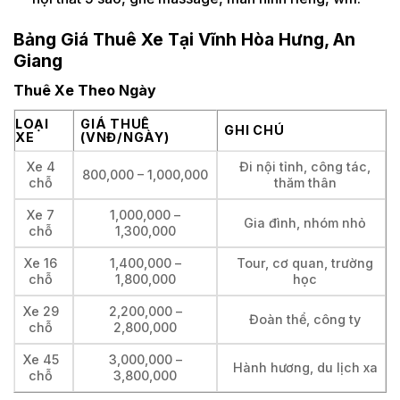
Bảng Giá Thuê Xe Tại Vĩnh Hòa Hưng, An
Giang
Thuê Xe Theo Ngày
LOẠI
GIÁ THUÊ
GHI CHÚ
XE
(VNĐ/NGÀY)
Xe 4
Đi nội tỉnh, công tác,
800,000 – 1,000,000
chỗ
thăm thân
Xe 7
1,000,000 –
Gia đình, nhóm nhỏ
chỗ
1,300,000
Xe 16
1,400,000 –
Tour, cơ quan, trường
chỗ
1,800,000
học
Xe 29
2,200,000 –
Đoàn thể, công ty
chỗ
2,800,000
Xe 45
3,000,000 –
Hành hương, du lịch xa
chỗ
3,800,000