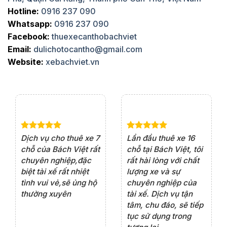
Hotline:
0916 237 090
Whatsapp:
0916 237 090
Facebook:
thuexecanthobachviet
Email:
dulichotocantho@gmail.com
Website:
xebachviet.vn
e 4
Dịch vụ cho thuê xe 7
Lần đầu thuê xe 16
Xe
rất
chỗ của Bách Việt rất
chỗ tại Bách Việt, tôi
tà
ện
chuyên nghiệp,đặc
rất hài lòng với chất
rấ
iểu
biệt tài xế rất nhiệt
lượng xe và sự
th
ôn
tình vui vẻ,sẽ ủng hộ
chuyên nghiệp của
đá
thường xuyên
tài xế. Dịch vụ tận
th
ng
tâm, chu đáo, sẽ tiếp
ch
tục sử dụng trong
ho