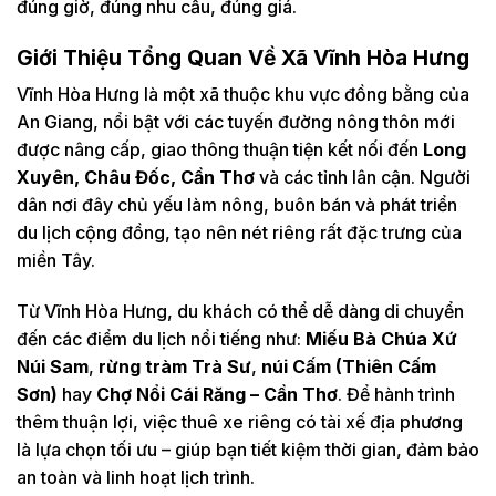
đúng giờ, đúng nhu cầu, đúng giá.
Giới Thiệu Tổng Quan Về Xã Vĩnh Hòa Hưng
Vĩnh Hòa Hưng là một xã thuộc khu vực đồng bằng của
An Giang, nổi bật với các tuyến đường nông thôn mới
được nâng cấp, giao thông thuận tiện kết nối đến
Long
Xuyên, Châu Đốc, Cần Thơ
và các tỉnh lân cận. Người
dân nơi đây chủ yếu làm nông, buôn bán và phát triển
du lịch cộng đồng, tạo nên nét riêng rất đặc trưng của
miền Tây.
Từ Vĩnh Hòa Hưng, du khách có thể dễ dàng di chuyển
đến các điểm du lịch nổi tiếng như:
Miếu Bà Chúa Xứ
Núi Sam
,
rừng tràm Trà Sư
,
núi Cấm (Thiên Cấm
Sơn)
hay
Chợ Nổi Cái Răng – Cần Thơ
. Để hành trình
thêm thuận lợi, việc thuê xe riêng có tài xế địa phương
là lựa chọn tối ưu – giúp bạn tiết kiệm thời gian, đảm bảo
an toàn và linh hoạt lịch trình.