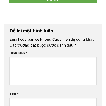
Golf
Nha
900km
1 chiều
Trang
Nha
900km
1 ngày
Trang
Để lại một bình luận
Nha
1000km
2 ngày
Trang
Email của bạn sẽ không được hiển thị công khai.
Các trường bắt buộc được đánh dấu
*
Nha
1100km
3 ngày
Trang
Bình luận
*
Nha
1100km
4 ngày
Trang
Đà Lạt
600km
1 chiều
Đà Lạt
700km
1 ngày
Đà Lạt
800km
2 ngày
Tên
*
Đà Lạt
900km
3 ngày
Đà Lạt
900km
4 ngày