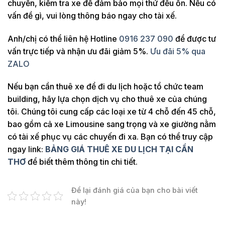
chuyển, kiểm tra xe để đảm bảo mọi thứ đều ổn. Nếu có
Châu Đốc
650km
2 ngày
vấn đề gì, vui lòng thông báo ngay cho tài xế.
Cha Diệp
600km
1 ngày
Anh/chị có thể liên hệ Hotline
0916 237 090
để được tư
Cha Diệp
700km
2 ngày
vấn trực tiếp và nhận ưu đãi giảm 5%.
Ưu đãi 5% qua
- Cà Mau
ZALO
Cà Mau -
800km
3 ngày
Đất Mũi
Nếu bạn cần thuê xe để đi du lịch hoặc tổ chức team
Hà Tiên
600km
1 ngày
building, hãy lựa chọn dịch vụ cho thuê xe của chúng
tôi. Chúng tôi cung cấp các loại xe từ 4 chỗ đến 45 chỗ,
Hà Tiên
700km
2 ngày
bao gồm cả xe Limousine sang trọng và xe giường nằm
Hà Tiên
800km
3 ngày
có tài xế phục vụ các chuyến đi xa. Bạn có thể truy cập
ngay link:
BẢNG GIÁ THUÊ XE DU LỊCH TẠI CẦN
Hồ Tràm
230km
1 chiều
Golf
THƠ
để biết thêm thông tin chi tiết.
Hồ Tràm
240km
1 ngày
Golf
Để lại đánh giá của bạn cho bài viết
này!
Hồ Tràm
300km
2 ngày
Golf