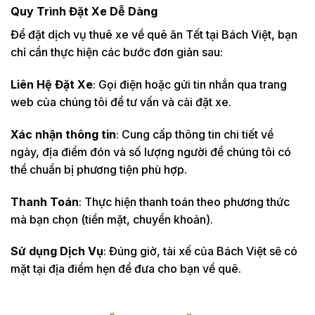
Xe tham
Quy Trình Đặt Xe Dễ Dàng
nửa
quan 1/2
600
800
ngày
ngày
Để đặt dịch vụ thuê xe về quê ăn Tết tại Bách Việt, bạn
chỉ cần thực hiện các bước đơn giản sau:
Xe tham
Một
quan 1
1tr
800
ngày
ngày
Liên Hệ Đặt Xe
: Gọi điện hoặc gửi tin nhắn qua trang
web của chúng tôi để tư vấn và cài đặt xe.
XE ĐI TOUR MIỀN TÂY
2N/1Đ
4tr
5tr
Xác nhận thông tin
: Cung cấp thông tin chi tiết về
SÓC
TRĂNG -
ngày, địa điểm đón và số lượng người để chúng tôi có
3N/2Đ
5tr2
6tr
BẠC LIÊU
thể chuẩn bị phương tiện phù hợp.
- CÀ MAU
4N/3Đ
6tr5
7tr
Thanh Toán
: Thực hiện thanh toán theo phương thức
AN
4N/3Đ
7tr5
8tr5
GIANG-
mà bạn chọn (tiền mặt, chuyển khoản).
5N/4Đ
8tr5
9tr5
HÀ -TIÊN-
CÀ MAU-
Sử dụng Dịch Vụ
: Đúng giờ, tài xế của Bách Việt sẽ có
6N/5Đ
9tr5
11tr
BẠC LIÊU
mặt tại địa điểm hẹn để đưa cho bạn về quê.
CẦN THƠ
2N/1Đ
3tr5
4tr
- AN
GIANG -