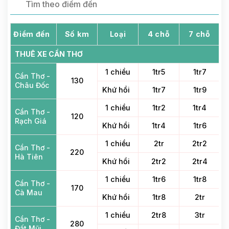
Điểm đến
Số km
Loại
4 chỗ
7 chỗ
THUÊ XE CẦN THƠ
1 chiều
1tr5
1tr7
Cần Thơ -
130
Châu Đốc
Khứ hồi
1tr7
1tr9
1 chiều
1tr2
1tr4
Cần Thơ -
120
Rạch Giá
Khứ hồi
1tr4
1tr6
1 chiều
2tr
2tr2
Cần Thơ -
220
Hà Tiên
Khứ hồi
2tr2
2tr4
1 chiều
1tr6
1tr8
Cần Thơ -
170
Cà Mau
Khứ hồi
1tr8
2tr
1 chiều
2tr8
3tr
Cần Thơ -
280
Đất Mũi