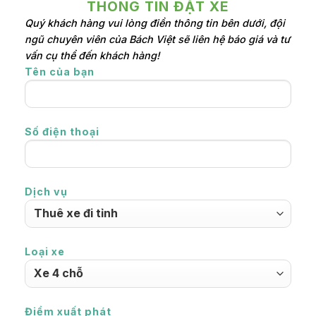
3N/2Đ
4tr5
4tr8
HÀ TIÊN-
THÔNG TIN ĐẶT XE
RẠCH
Quý khách hàng vui lòng điền thông tin bên dưới, đội
GIÁ-CẦN
4N/3Đ
5tr5
5tr8
ngũ chuyên viên của Bách Việt sẽ liên hệ báo giá và tư
THƠ
vấn cụ thể đến khách hàng!
AN GIANG
2N/1Đ
3tr2
3tr4
Tên của bạn
- ĐỒNG
3N/2Đ
4tr1
4tr4
THÁP
XE LIMOUSINE
Số điện thoại
Overkm
1km
Km
Overtime
Giờ
Ăn tối
Dịch vụ
40km
2-3h
trong tour
Ăn tối
30km
2h
ngoài tour
Loại xe
Đón or
tiễn sân
30km
2h
bay
Điểm xuất phát
Half day