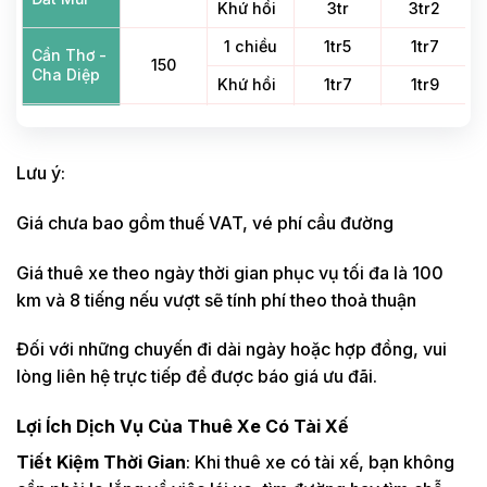
Khứ hồi
3tr
3tr2
1 chiều
1tr5
1tr7
Cần Thơ -
150
Cha Diệp
Khứ hồi
1tr7
1tr9
Cần Thơ -
1 chiều
1tr3
1tr5
Mẹ Nam
120
Khứ hồi
1tr5
1tr7
Hải
Lưu ý:
1 chiều
900
1tr1
Cần Thơ -
65
Giá chưa bao gồm thuế VAT, vé phí cầu đường
Sóc Trăng
Khứ hồi
1tr1
1tr3
Giá thuê xe theo ngày thời gian phục vụ tối đa là 100
Cần Thơ -
1 chiều
1tr
1tr2
Cảng Trần
100
km và 8 tiếng nếu vượt sẽ tính phí theo thoả thuận
Khứ hồi
1tr2
1tr4
Đề
Đối với những chuyến đi dài ngày hoặc hợp đồng, vui
1 chiều
800
1tr
Cần Thơ -
55
lòng liên hệ trực tiếp để được báo giá ưu đãi.
Vị Thanh
Khứ hồi
1tr
1tr2
Lợi Ích Dịch Vụ Của Thuê Xe Có Tài Xế
1 chiều
1tr1
1tr3
Cần Thơ -
100
Trà Vinh
Tiết Kiệm Thời Gian
: Khi thuê xe có tài xế, bạn không
Khứ hồi
1tr3
1tr5