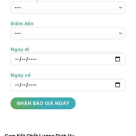
50km
4h
city
Fullday
100km
8h
city
Điểm đến
Fullday
100km
10h
city
Fullday
Ngày đi
100km
12h
city
Củ Chi -
100km
6h
ăn trưa
Ngày về
Củ Chi -
150km
8h
city
Golf
60km
6-8h
TSNhat
Golf Thủ
60km
6-8h
Đức
Golf Sông
60km
6-8h
Bé