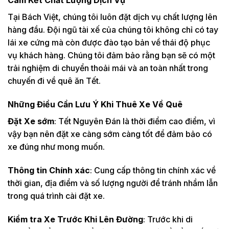
Cam Kết Chất Lượng Dịch Vụ
Golf Long
Tại Bách Việt, chúng tôi luôn đặt dịch vụ chất lượng lên
100km
8h
Thành
hàng đầu. Đội ngũ tài xế của chúng tôi không chỉ có tay
Golf Long
lái xe cứng mà còn được đào tạo bản về thái độ phục
100km
8h
Thành
vụ khách hàng. Chúng tôi đảm bảo rằng bạn sẽ có một
trải nghiệm di chuyển thoải mái và an toàn nhất trong
Golf
100km
8h
Twindown
chuyến đi về quê ăn Tết.
Golf Wake
100km
8h
Những Điều Cần Lưu Ý Khi Thuê Xe Về Quê
Lake
Đặt Xe sớm
: Tết Nguyên Đán là thời điểm cao điểm, vì
Mỹ Tho -
180km
8h
Bến Tre
vậy bạn nên đặt xe càng sớm càng tốt để đảm bảo có
xe đúng như mong muốn.
Mộc Bài
160km
1 chiều
Cần Thơ
320km
1 chiều
Thông tin Chính xác
: Cung cấp thông tin chính xác về
thời gian, địa điểm và số lượng người để tránh nhầm lẫn
Cần Thơ
350km
1 ngày
trong quá trình cài đặt xe.
Cần Thơ
400km
2 ngày
Kiểm tra Xe Trước Khi Lên Đường
: Trước khi di
Châu Đốc
550km
1 ngày