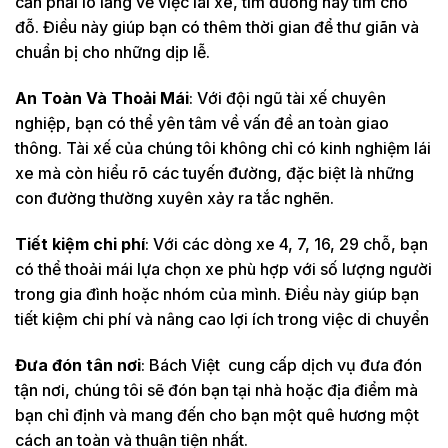
cần phải lo lắng về việc lái xe, tìm đường hay tìm chỗ
1 chiều
1tr3
1tr5
Cần Thơ -
đỗ. Điều này giúp bạn có thêm thời gian để thư giãn và
130
Bến Tre
chuẩn bị cho những dịp lễ.
Khứ hồi
1tr5
1tr7
Cần Thơ -
1 chiều
1tr1
1tr3
An Toàn Và Thoải Mái
: Với đội ngũ tài xế chuyên
Tiền
100
nghiệp, bạn có thể yên tâm về vấn đề an toàn giao
Khứ hồi
1tr3
1tr5
Giang
thông. Tài xế của chúng tôi không chỉ có kinh nghiệm lái
1 chiều
1tr4
1tr6
Cần Thơ -
xe mà còn hiểu rõ các tuyến đường, đặc biệt là những
130
Long An
Khứ hồi
1tr6
1tr8
con đường thường xuyên xảy ra tắc nghẽn.
1 chiều
1tr2
1tr4
Cần Thơ -
Tiết kiệm chi phí
: Với các dòng xe 4, 7, 16, 29 chỗ, bạn
110
Cao Lãnh
Khứ hồi
1tr4
1tr6
có thể thoải mái lựa chọn xe phù hợp với số lượng người
trong gia đình hoặc nhóm của mình. Điều này giúp bạn
Cần Thơ -
1 chiều
900
1tr1
Long
80
tiết kiệm chi phí và nâng cao lợi ích trong việc di chuyển
Khứ hồi
1tr1
1tr3
Xuyên
Đưa đón tân nơi
: Bách Việt cung cấp dịch vụ đưa đón
1 chiều
1tr6
1tr8
Cần Thơ -
180
tận nơi, chúng tôi sẽ đón bạn tại nhà hoặc địa điểm mà
Sài Gòn
Khứ hồi
1tr8
2tr
bạn chỉ định và mang đến cho bạn một quê hương một
cách an toàn và thuận tiện nhất.
1 chiều
700
900
Cần Thơ -