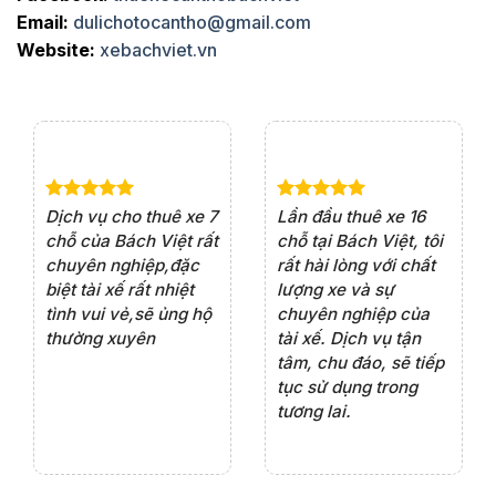
Email:
dulichotocantho@gmail.com
Website:
xebachviet.vn
e 4
Dịch vụ cho thuê xe 7
Lần đầu thuê xe 16
Xe
rất
chỗ của Bách Việt rất
chỗ tại Bách Việt, tôi
tà
ện
chuyên nghiệp,đặc
rất hài lòng với chất
rấ
iểu
biệt tài xế rất nhiệt
lượng xe và sự
th
ôn
tình vui vẻ,sẽ ủng hộ
chuyên nghiệp của
đá
thường xuyên
tài xế. Dịch vụ tận
th
ng
tâm, chu đáo, sẽ tiếp
ch
tục sử dụng trong
ho
tương lai.