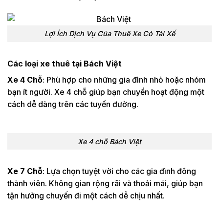
60
Vĩnh Long
Khứ hồi
900
1tr1
1 chiều
2tr3
2tr5
Cần Thơ -
Lợi Ích Dịch Vụ Của Thuê Xe Có Tài Xế
250
Tây Ninh
Khứ hồi
2tr5
2tr7
Các loại xe thuê tại Bách Việt
1 chiều
2tr
2tr2
Cần Thơ -
220
Biên Hòa
Xe 4 Chỗ
: Phù hợp cho những gia đình nhỏ hoặc nhóm
Khứ hồi
2tr2
2tr4
bạn ít người. Xe 4 chỗ giúp bạn chuyển hoạt động một
1 chiều
2tr2
2tr4
Cần Thơ -
cách dễ dàng trên các tuyến đường.
250
Đồng Nai
Khứ hồi
2tr4
2tr6
1 chiều
2tr4
2tr6
Cần Thơ -
250
Xe 4 chỗ Bách Việt
Vũng Tàu
Khứ hồi
2tr6
2tr8
Cần Thơ -
1 chiều
2tr3
2tr5
Xe 7 Chỗ
: Lựa chọn tuyệt vời cho các gia đình đông
Long
240
thành viên. Không gian rộng rãi và thoải mái, giúp bạn
Khứ hồi
2tr5
2tr7
Thành
tận hưởng chuyến đi một cách dễ chịu nhất.
Cần Thơ -
1 chiều
4tr
5tr
Phan
380
Khứ hồi
6tr
6tr
Thiết