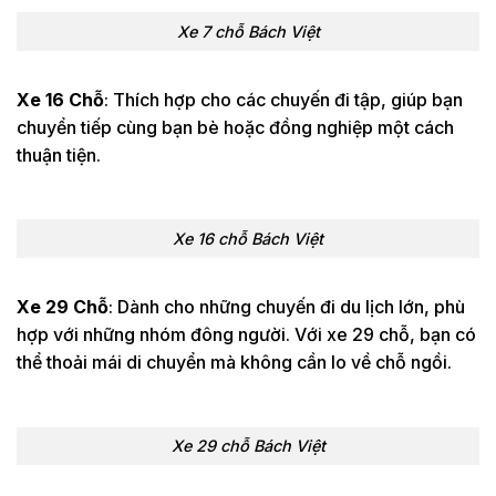
Xe 7 chỗ Bách Việt
1 chiều
4tr5
6tr
Cần Thơ -
500
Đà Lạt
Khứ hồi
6tr
7tr
Xe 16 Chỗ
: Thích hợp cho các chuyến đi tập, giúp bạn
Cần Thơ -
1 chiều
5tr
8tr
chuyển tiếp cùng bạn bè hoặc đồng nghiệp một cách
Nha
620
thuận tiện.
Khứ hồi
6tr
8tr
Trang
1 chiều
7tr
7tr5
Cần Thơ -
750
Phú Yên
Khứ hồi
9tr
9tr
Xe 16 chỗ Bách Việt
1 chiều
9tr
9tr5
Cần Thơ -
1300
Huế
Xe 29 Chỗ
: Dành cho những chuyến đi du lịch lớn, phù
Khứ hồi
11tr
11tr
hợp với những nhóm đông người. Với xe 29 chỗ, bạn có
ĐƯA ĐÓN SÂN BAY
thể thoải mái di chuyển mà không cần lo về chỗ ngồi.
Đưa đón
sân bay
1 lượt
250
350
Cần Thơ
Xe 29 chỗ Bách Việt
THAM QUAN