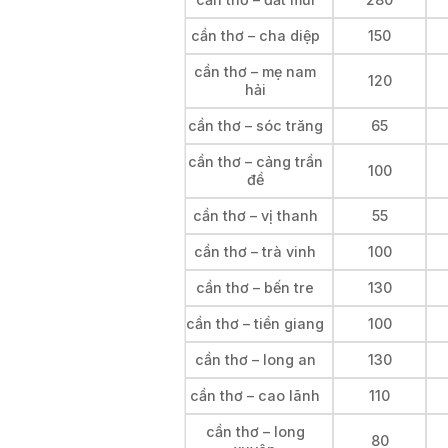
cần thơ – cha diệp
150
cần thơ – mẹ nam
120
hải
cần thơ – sóc trăng
65
cần thơ – cảng trần
100
đề
cần thơ – vị thanh
55
cần thơ – trà vinh
100
cần thơ – bến tre
130
cần thơ – tiền giang
100
cần thơ – long an
130
cần thơ – cao lãnh
110
cần thơ – long
80