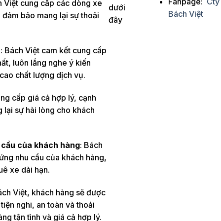
Fanpage:
Cty
h Việt cung cấp các dòng xe
dưới
Bách Việt
, đảm bảo mang lại sự thoải
đây
t
: Bách Việt cam kết cung cấp
, luôn lắng nghe ý kiến ​​
ao chất lượng dịch vụ.
ung cấp giá cả hợp lý, cạnh
 lại sự hài lòng cho khách
u cầu của khách hàng
: Bách
p ứng nhu cầu của khách hàng,
uê xe dài hạn.
Bách Việt, khách hàng sẽ được
tiện nghi, an toàn và thoải
g tận tình và giá cả hợp lý.