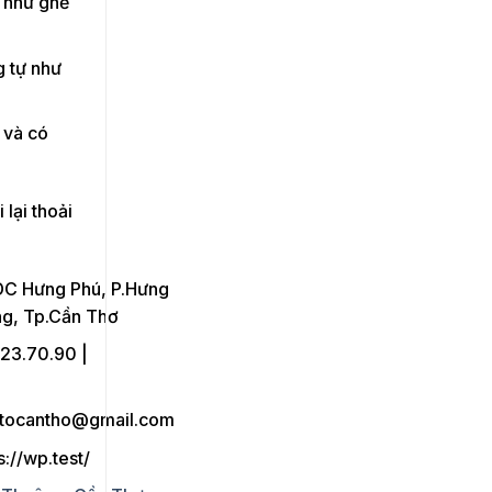
i như ghế
g tự như
 và có
lại thoải
C Hưng Phú, P.Hưng
ng, Tp.Cần Thơ
23.70.90 |
otocantho@gmail.com
s://wp.test/