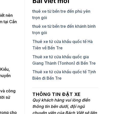
Bài viết mới
thuê xe từ bến tre đến phú yên
iết nên
trọn gói
ăm tại Cần
thuê xe từ bến tre đến khánh bình
trọn gói
Thuê xe từ cửa khẩu quốc tế Hà
Tiên về Bến Tre
Thuê xe từ cửa khẩu quốc gia
Giang Thành (Tonhon) đi Bến Tre
 Kiều,
Thuê xe từ cửa khẩu quốc tế Tịnh
chuyển
Biên đi Bến Tre
p và công
THÔNG TIN ĐẶT XE
ười sử
Quý khách hàng vui lòng điền
thông tin bên dưới, đội ngũ
trọng cho
chuyên viên của Bách Việt sẽ liên