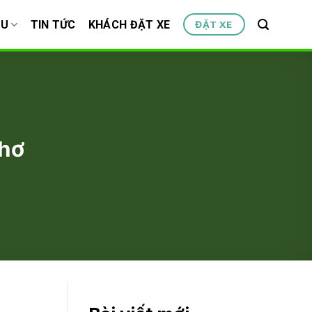
ỆU
TIN TỨC
KHÁCH ĐẶT XE
ĐẶT XE
Thơ