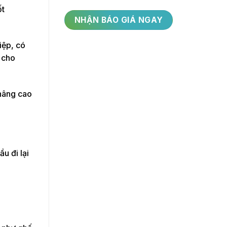
ốt
iệp, có
g cho
 nâng cao
u đi lại