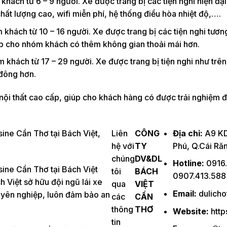
hách từ 6 – 9 người. Xe được trang bị các tiện nghi hiện đạ
ất lượng cao, wifi miễn phí, hệ thống điều hòa nhiệt độ,….
khách từ 10 – 16 người. Xe được trang bị các tiện nghi tươn
úp cho nhóm khách có thêm không gian thoải mái hơn.
 khách từ 17 – 29 người. Xe được trang bị tiện nghi như trên
đông hơn.
nội thất cao cấp, giúp cho khách hàng có được trải nghiệm đi 
sine Cần Thơ tại Bách Việt,
Liên
CÔNG
Địa chỉ:
A9 KD
hệ với
TY
Phú, Q.Cái Ră
chúng
DV&DL
Hotline:
0916.
sine Cần Thơ tại Bách Việt
tôi
BÁCH
0907.413.588
ch Việt sở hữu đội ngũ lái xe
qua
VIỆT
Email:
dulich
uyên nghiệp, luôn đảm bảo an
các
CẦN
thông
THƠ
Website:
http
tin