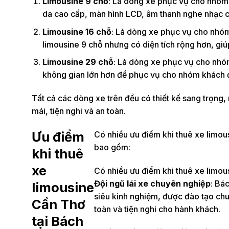
Limousine 9 chỗ
: Là dòng xe phục vụ cho nhóm k
da cao cấp, màn hình LCD, âm thanh nghe nhạc ch
Limousine 16 chỗ
: Là dòng xe phục vụ cho nhóm 
limousine 9 chỗ nhưng có diện tích rộng hơn, gi
Limousine 29 chỗ
: Là dòng xe phục vụ cho nhóm
không gian lớn hơn để phục vụ cho nhóm khách 
Tất cả các dòng xe trên đều có thiết kế sang trọng, 
mái, tiện nghi và an toàn.
Ưu điểm
Có nhiều ưu điểm khi thuê xe limou
bao gồm:
khi thuê
xe
Có nhiều ưu điểm khi thuê xe limou
Đội ngũ lái xe chuyên nghiệp
: Bá
limousine
siêu kinh nghiệm, được đào tạo ch
Cần Thơ
toàn và tiện nghi cho hành khách.
tại Bách